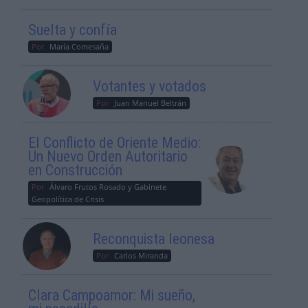
Suelta y confía
Por
María Comesaña
Votantes y votados
Por
Juan Manuel Beltrán
El Conflicto de Oriente Medio:
Un Nuevo Orden Autoritario
en Construcción
Por
Álvaro Frutos Rosado y Gabinete
Geopolítica de Crisis
Reconquista leonesa
Por
Carlos Miranda
Clara Campoamor: Mi sueño,