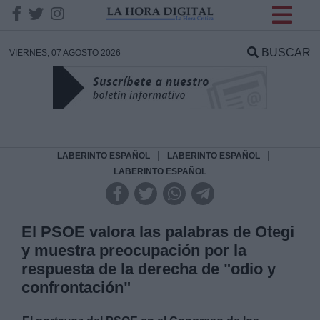
INFORMACION SOBRE LA
PROTECCIÓN DE TUS
BUSCAR
VIERNES, 07 AGOSTO 2026
DATOS
Responsable:
Finalidad:
|
|
LABERINTO ESPAÑOL
LABERINTO ESPAÑOL
LABERINTO ESPAÑOL
Datos tratados:
El PSOE valora las palabras de Otegi
y muestra preocupación por la
Legitimación:
respuesta de la derecha de "odio y
confrontación"
Destinatarios: