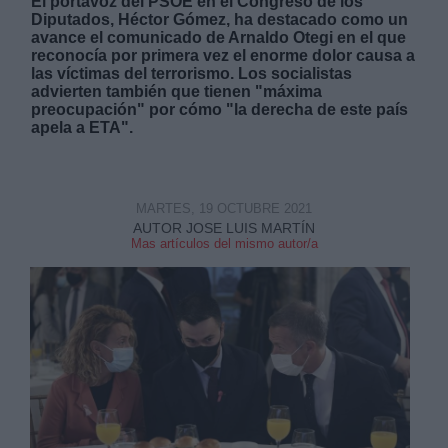
El portavoz del PSOE en el Congreso de los
Diputados, Héctor Gómez, ha destacado como un
avance el comunicado de Arnaldo Otegi en el que
reconocía por primera vez el enorme dolor causa a
las víctimas del terrorismo. Los socialistas
advierten también que tienen "máxima
preocupación" por cómo "la derecha de este país
apela a ETA".
Derechos:
link
MARTES, 19 OCTUBRE 2021
Información adicional
AUTOR JOSE LUIS MARTÍN
link
Mas artículos del mismo autor/a