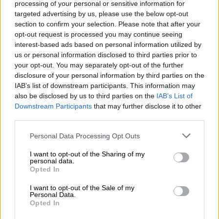
quien provocaba esta violencia”.
processing of your personal or sensitive information for
targeted advertising by us, please use the below opt-out
section to confirm your selection. Please note that after your
“Por lo tanto, valoramos que reconozcan
opt-out request is processed you may continue seeing
ese sufrimiento y que se comprometan
interest-based ads based on personal information utilized by
como dicen a mitigarlo, porque hay heridas
us or personal information disclosed to third parties prior to
que ellos pueden ayudar a que cicatricen”
y
your opt-out. You may separately opt-out of the further
“hay cosas que pueden evitar hacer para que
disclosure of your personal information by third parties on the
sigan abiertas esas heridas”.
IAB’s list of downstream participants. This information may
also be disclosed by us to third parties on the
IAB’s List of
Downstream Participants
that may further disclose it to other
“Cuando uno sabe lo que cuesta dar un
third parties.
paso en ese mundo, valora positivamente el
reconocimiento que llevábamos años
Personal Data Processing Opt Outs
reclamando los demócratas que ganamos
esa partida a la violencia y al terrorismo”.
I want to opt-out of the Sharing of my
personal data.
Opted In
I want to opt-out of the Sale of my
PSOE
final de ETA
Héctor Gómez
Otegi
Personal Data.
Opted In
NOTICIAS RELACIONADAS