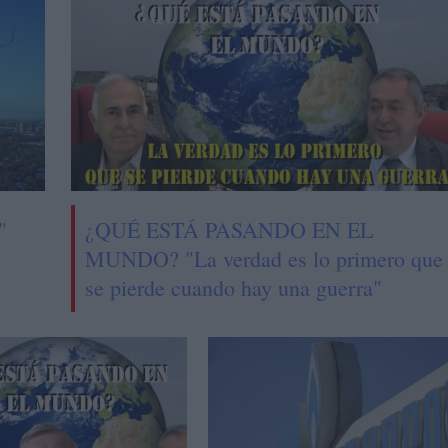
"
¿QUÉ ESTÁ PASANDO EN EL
MUNDO? "La verdad es lo primero que
se pierde cuando hay una guerra"