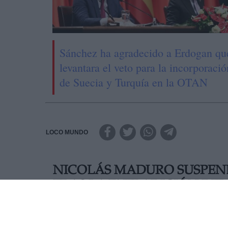
Sánchez ha agradecido a Erdogan qu
levantara el veto para la incorporació
de Suecia y Turquía en la OTAN
LOCO MUNDO
NICOLÁS MADURO SUSPEND
TRAS LA EXTRADICIÓN DEL
El juicio contra el empresario Alex Saab, acus