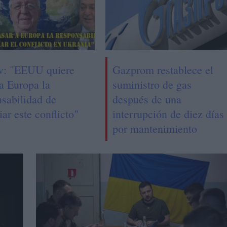
v: "EEUU quiere
Gazprom restablece el
a Europa la
suministro de gas
nsabilidad de
después de una
iar este conflicto"
interrupción de diez días
por mantenimiento