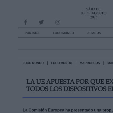
SÁBADO
INFORMACION SOBRE LA PROTECCIÓN DE TUS DATOS
08 DE AGOSTO
2026
Responsable:
Finalidad:
PORTADA
LOCO MUNDO
ALIADOS
Datos tratados:
Legitimación:
Destinatarios:
|
|
|
LOCO MUNDO
LOCO MUNDO
MARRUECOS
MA
Derechos:
LA UE APUESTA POR QUE 
link
TODOS LOS DISPOSITIVOS 
Información adicional
link
La Comisión Europea ha presentado una propu