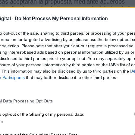
sas aceptaran la propuesta mediante acuerdos
de ellas ha motivado la propuesta legislativa de la
gital -
Do Not Process My Personal Information
to opt-out of the sale, sharing to third parties, or processing of your per
ción del Consumidor,
Anna Cavazzini
, es la
formation for targeted advertising by us, please use the below opt-out s
 en el Parlamento. Cavazzini señala que la
r selection. Please note that after your opt-out request is processed y
mbiable permitiría que
los usuarios puedan carga
eing interest-based ads based on personal information utilized by us or
cable
. "En el futuro, los teléfonos y los dispositivos
disclosed to third parties prior to your opt-out. You may separately opt-
ente con cargadores, lo que reducirá los residuos
losure of your personal information by third parties on the IAB’s list of
a. Se estima que
la reducción de residuos gracias
. This information may also be disclosed by us to third parties on the
IA
dor de las 1000 toneladas por año.
Participants
that may further disclose it to other third parties.
jo de residuos de más rápido crecimiento en la
 el Pacto Verde Europeo y frenar nuestro uso de
sible" ha defendido Cavazzini.
l Data Processing Opt Outs
o opt-out of the Sharing of my personal data.
In
son el flujo de residuos de más rápido