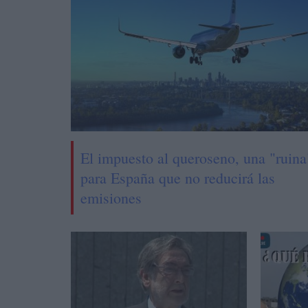
El impuesto al queroseno, una "ruina
para España que no reducirá las
emisiones