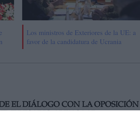
e
Los ministros de Exteriores de la UE: a
n
favor de la candidatura de Ucrania
E EL DIÁLOGO CON LA OPOSICIÓN
 EMPRESARIO ALEX SAAB
ado por delitos de corrupción y lavado de activos, comienza