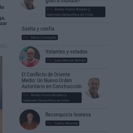
guerra mundial?
lo
Por
Álvaro Frutos Rosado y
e
Gabinete Geopolítica de Crisis
ga.
izar
Suelta y confía
Por
María Comesaña
2021
Votantes y votados
Por
Juan Manuel Beltrán
El Conflicto de Oriente
Medio: Un Nuevo Orden
Autoritario en Construcción
Por
Álvaro Frutos Rosado y
Gabinete Geopolítica de Crisis
Reconquista leonesa
Por
Carlos Miranda