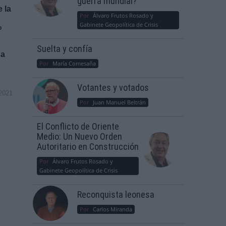
guerra mundial?
 la
Por
Álvaro Frutos Rosado y
Gabinete Geopolítica de Crisis
%
Suelta y confía
 a
Por
María Comesaña
Votantes y votados
2021
Por
Juan Manuel Beltrán
El Conflicto de Oriente
Medio: Un Nuevo Orden
Autoritario en Construcción
Por
Álvaro Frutos Rosado y
Gabinete Geopolítica de Crisis
Reconquista leonesa
Por
Carlos Miranda