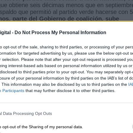
que obtiene seis décimas menos que en septiembr
spaldo que permitió al partido verde hacerse con 
s, parte del Gobierno de coalición, sube
 cinco décimas más que hace un mes
, aunque
ldo que recibió en las elecciones de 2019.
gital -
Do Not Process My Personal Information
etro de septiembre a octubre, con un apoyo
ión de Más País, Equo y Compromís sigue perdiend
to opt-out of the sale, sharing to third parties, or processing of your per
e pasa del 3,7% que obtuvo en julio y del 3,3 que
formation for targeted advertising by us, please use the below opt-out s
r selection. Please note that after your opt-out request is processed y
eing interest-based ads based on personal information utilized by us or
disclosed to third parties prior to your opt-out. You may separately opt-
losure of your personal information by third parties on the IAB’s list of
. This information may also be disclosed by us to third parties on the
IA
Participants
that may further disclose it to other third parties.
l Data Processing Opt Outs
o opt-out of the Sharing of my personal data.