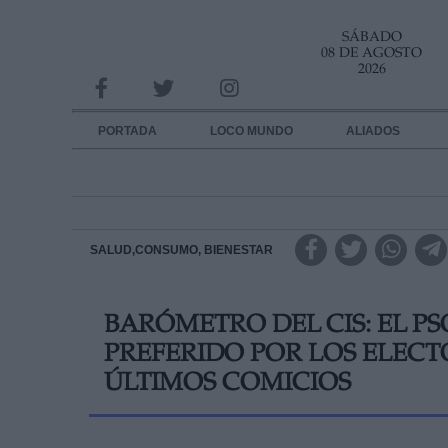
SÁBADO
INFORMACION SOBRE LA PROTECCIÓN DE TUS DATOS
08 DE AGOSTO
2026
Responsable:
Finalidad:
PORTADA
LOCO MUNDO
ALIADOS
Datos tratados:
Legitimación:
Destinatarios:
SALUD,CONSUMO, BIENESTAR
Derechos:
BARÓMETRO DEL CIS: EL PS
link
PREFERIDO POR LOS ELECT
Información adicional
link
ÚLTIMOS COMICIOS