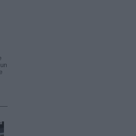
e
 un
e