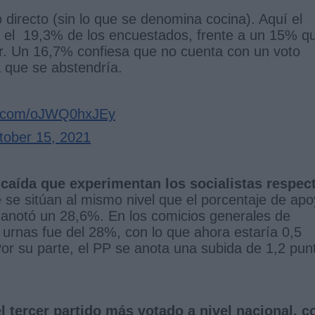
 directo (sin lo que se denomina cocina). Aquí el
n el 19,3% de los encuestados, frente a un 15% q
ar. Un 16,7% confiesa que no cuenta con un voto
 que se abstendría.
er.com/oJWQ0hxJEy
tober 15, 2021
 caída que experimentan los socialistas respec
 se sitúan al mismo nivel que el porcentaje de ap
 anotó un 28,6%. En los comicios generales de
urnas fue del 28%, con lo que ahora estaría 0,5
or su parte, el PP se anota una subida de 1,2 pun
 tercer partido más votado a nivel nacional, c