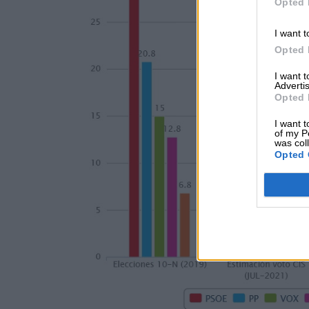
Opted 
I want t
Opted 
I want 
Advertis
Opted 
I want t
of my P
was col
Opted 