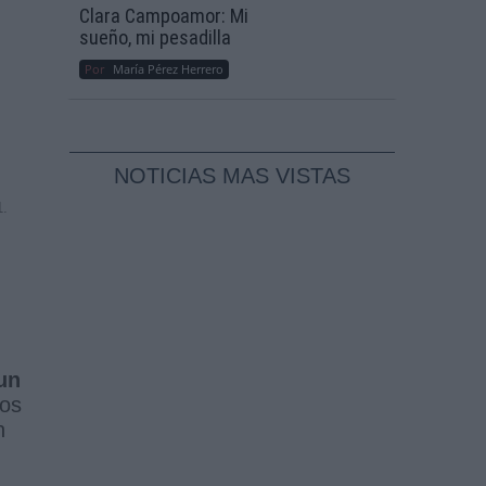
Clara Campoamor: Mi
sueño, mi pesadilla
Por
María Pérez Herrero
NOTICIAS MAS VISTAS
1.
un
tos
n