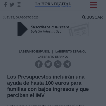
INFORMACION SOBRE LA
PROTECCIÓN DE TUS
BUSCAR
JUEVES, 06 AGOSTO 2026
DATOS
Responsable:
Finalidad:
|
|
LABERINTO ESPAÑOL
LABERINTO ESPAÑOL
LABERINTO ESPAÑOL
Datos tratados:
Los Presupuestos incluirán una
ayuda de hasta 100 euros para
Legitimación:
familias con bajos ingresos y que
perciban el IMV
Destinatarios: