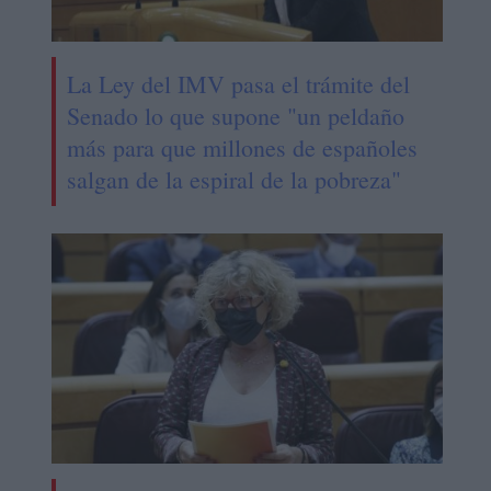
La Ley del IMV pasa el trámite del
Senado lo que supone "un peldaño
más para que millones de españoles
salgan de la espiral de la pobreza"