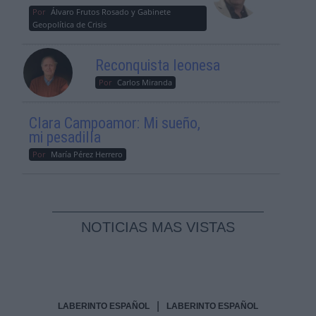
Por
Álvaro Frutos Rosado y Gabinete
Geopolítica de Crisis
Reconquista leonesa
Por
Carlos Miranda
Clara Campoamor: Mi sueño,
mi pesadilla
Por
María Pérez Herrero
NOTICIAS MAS VISTAS
|
LABERINTO ESPAÑOL
LABERINTO ESPAÑOL