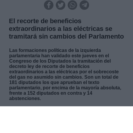
El recorte de beneficios
extraordinarios a las eléctricas se
tramitará sin cambios del Parlamento
Las formaciones políticas de la izquierda
parlamentaria han validado este jueves en el
Congreso de los Diputados la tramitación del
decreto ley de recorte de beneficios
extraordinarios a las eléctricas por el sobrecoste
del gas no asumido sin cambios. Son un total de
181 diputados los que aprueban el texto
parlamentario, por encima de la mayoría absoluta,
frente a 152 diputados en contra y 14
abstenciones.
JUEVES, 14 OCTUBRE 2021
AUTOR CELIA MARTÍN
Mas artículos del mismo autor/a