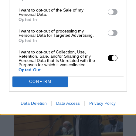
I want to opt-out of the Sale of my
Personal Data.
Opted In
I want to opt-out of processing my
Personal Data for Targeted Advertising.
Opted In
El Congreso de los Diputados
I want to opt-out of Collection, Use,
Retention, Sale, and/or Sharing of my
aprueba la Ley del Ingreso Mínimo
Personal Data that Is Unrelated with the
Purposes for which it was collected.
Vital
Opted Out
CONFIRM
Data Deletion
Data Access
Privacy Policy