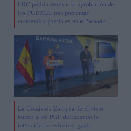
ERC podría retrasar la aprobación de
los PGE2022 tras presentar
enmiendas parciales en el Senado
La Comisión Europea da el visto
bueno a los PGE destacando la
intención de reducir el gasto