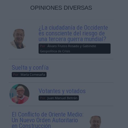
OPINIONES DIVERSAS
¿La ciudadanía de Occidente
es consciente del riesgo de
una tercera guerra mundial?
Por
Álvaro Frutos Rosado y Gabinete
Geopolítica de Crisis
Suelta y confía
Por
María Comesaña
Votantes y votados
Por
Juan Manuel Beltrán
El Conflicto de Oriente Medio:
Un Nuevo Orden Autoritario
en Construcción