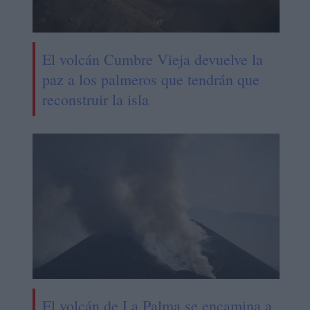
El volcán Cumbre Vieja devuelve la
paz a los palmeros que tendrán que
reconstruir la isla
El volcán de La Palma se encamina a