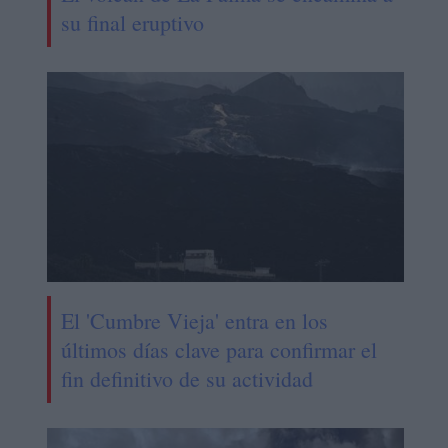
su final eruptivo
El 'Cumbre Vieja' entra en los
últimos días clave para confirmar el
fin definitivo de su actividad