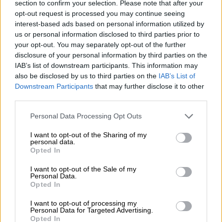
section to confirm your selection. Please note that after your
'fake news'
opt-out request is processed you may continue seeing
interest-based ads based on personal information utilized by
us or personal information disclosed to third parties prior to
your opt-out. You may separately opt-out of the further
OPINIONES DIVERSAS
disclosure of your personal information by third parties on the
IAB’s list of downstream participants. This information may
also be disclosed by us to third parties on the
IAB’s List of
¿La ciudadanía de Occidente
Downstream Participants
that may further disclose it to other
es consciente del riesgo de
third parties.
una tercera guerra mundial?
Personal Data Processing Opt Outs
Por
Álvaro Frutos Rosado y Gabinete
Geopolítica de Crisis
I want to opt-out of the Sharing of my
personal data.
Opted In
Suelta y confía
Por
María Comesaña
I want to opt-out of the Sale of my
Personal Data.
Opted In
Votantes y votados
I want to opt-out of processing my
Por
Juan Manuel Beltrán
Personal Data for Targeted Advertising.
Opted In