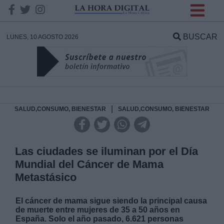
INFORMACION SOBRE LA
PROTECCIÓN DE TUS
BUSCAR
LUNES, 10 AGOSTO 2026
DATOS
Responsable:
Finalidad:
|
SALUD,CONSUMO, BIENESTAR
SALUD,CONSUMO, BIENESTAR
Datos tratados:
Las ciudades se iluminan por el Día
Mundial del Cáncer de Mama
Metastásico
Legitimación:
El cáncer de mama sigue siendo la principal causa
Destinatarios:
de muerte entre mujeres de 35 a 50 años en
España. Solo el año pasado, 6.621 personas