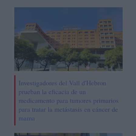
Investigadores del Vall d'Hebron
prueban la eficacia de un
medicamento para tumores primarios
para tratar la metástasis en cáncer de
mama