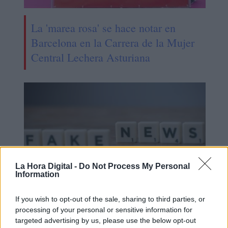
La 'marea rosa' se hace notar en
Barcelona en la Carrera de la Mujer
Central Lechera Asturiana
La Hora Digital -
Do Not Process My Personal
Information
If you wish to opt-out of the sale, sharing to third parties, or
Un estudio revela que la mitad de los
processing of your personal or sensitive information for
targeted advertising by us, please use the below opt-out
estudiantes de ESO no diferencia las