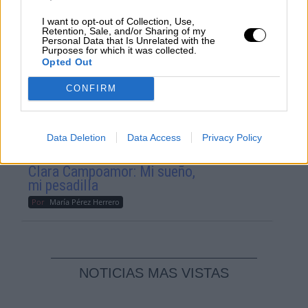
El Conflicto de Oriente Medio:
I want to opt-out of Collection, Use,
Un Nuevo Orden Autoritario
Retention, Sale, and/or Sharing of my
Personal Data that Is Unrelated with the
en Construcción
Purposes for which it was collected.
Opted Out
Por
Álvaro Frutos Rosado y Gabinete
Geopolítica de Crisis
CONFIRM
Reconquista leonesa
Por
Carlos Miranda
Data Deletion
Data Access
Privacy Policy
Clara Campoamor: Mi sueño,
mi pesadilla
Por
María Pérez Herrero
NOTICIAS MAS VISTAS