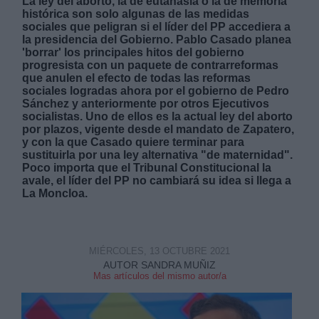
La ley del aborto, la de eutanasia o la de memoria
histórica son solo algunas de las medidas
sociales que peligran si el líder del PP accediera a
la presidencia del Gobierno. Pablo Casado planea
'borrar' los principales hitos del gobierno
progresista con un paquete de contrarreformas
que anulen el efecto de todas las reformas
sociales logradas ahora por el gobierno de Pedro
Derechos:
Sánchez y anteriormente por otros Ejecutivos
socialistas. Uno de ellos es la actual ley del aborto
por plazos, vigente desde el mandato de Zapatero,
link
y con la que Casado quiere terminar para
Información adicional
sustituirla por una ley alternativa "de maternidad".
link
Poco importa que el Tribunal Constitucional la
avale, el líder del PP no cambiará su idea si llega a
La Moncloa.
MIÉRCOLES, 13 OCTUBRE 2021
AUTOR SANDRA MUÑIZ
Mas artículos del mismo autor/a