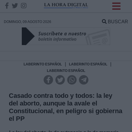
INFORMACION SOBRE LA
PROTECCIÓN DE TUS
BUSCAR
DOMINGO, 09 AGOSTO 2026
DATOS
Responsable:
Finalidad:
|
|
LABERINTO ESPAÑOL
LABERINTO ESPAÑOL
LABERINTO ESPAÑOL
Datos tratados:
Casado contra todo y todos: la ley
del aborto, aunque la avale el
Legitimación:
Constitucional, en peligro si gobierna
el PP
Destinatarios: