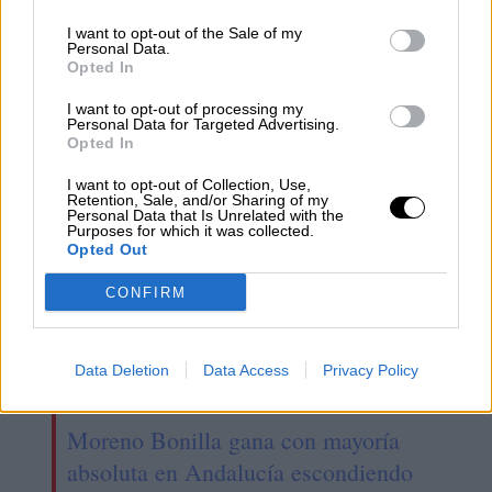
I want to opt-out of the Sale of my
Bendodo afirma que el Gobierno no
Personal Data.
Opted In
quiere un acuerdo con el Partido
Popular
I want to opt-out of processing my
Personal Data for Targeted Advertising.
Opted In
I want to opt-out of Collection, Use,
Retention, Sale, and/or Sharing of my
Personal Data that Is Unrelated with the
Purposes for which it was collected.
Opted Out
CONFIRM
Data Deletion
Data Access
Privacy Policy
Moreno Bonilla gana con mayoría
absoluta en Andalucía escondiendo