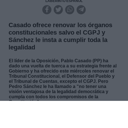
LABERINTO ESPAÑOL
Casado ofrece renovar los órganos
constitucionales salvo el CGPJ y
Sánchez le insta a cumplir toda la
legalidad
El líder de la Oposición, Pablo Casado (PP) ha
dado una vuelta de tuerca a su estrategia frente al
Gobierno y ha ofrecido este miércoles renovar el
Tribunal Constitucional, el Defensor del Pueblo y
el Tribunal de Cuentas, excepto el CGPJ. Pero
Pedro Sánchez le ha llamado a “no tener una
visión ventajosa de la legalidad democrática y
cumpla con todos los compromisos de la
Constitución”.
MIÉRCOLES, 13 OCTUBRE 2021
AUTOR JOSE LUIS MARTÍN
Mas artículos del mismo autor/a