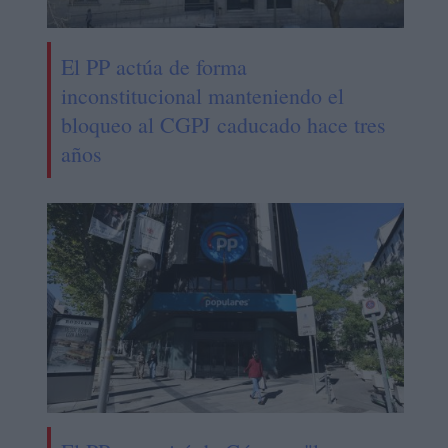
El PP actúa de forma
inconstitucional manteniendo el
bloqueo al CGPJ caducado hace tres
años