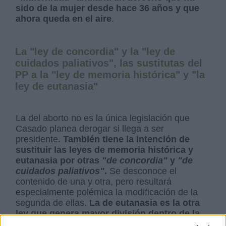
sido de la mujer desde hace 36 años y que
ahora queda en el aire
.
La "ley de concordia" y la "ley de
cuidados paliativos", las sustitutas del
PP a la "ley de memoria histórica" y "la
ley de eutanasia"
La del aborto no es la única legislación que
Casado planea derogar si llega a ser
presidente.
También tiene la intención de
sustituir las leyes de memoria histórica y
eutanasia por otras
"de concordia"
y
"de
cuidados paliativos"
.
Se desconoce el
contenido de una y otra, pero resultará
especialmente polémica la modificación de la
segunda de ellas.
La de eutanasia es la otra
ley que genera mayor división dentro de la
formación popular
. Así, Casado abrirá