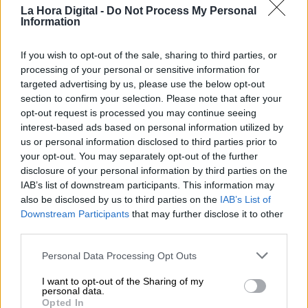
"melones" complicados "anti-Sánchez" que le
La Hora Digital -
Do Not Process My Personal
Information
podrían llegar a costar caros si accede al
gobierno.
If you wish to opt-out of the sale, sharing to third parties, or
processing of your personal or sensitive information for
targeted advertising by us, please use the below opt-out
Pablo Casado
Presidente del Gobierno
Ley del aborto
section to confirm your selection. Please note that after your
Partido Popular
derogación de leyes sociales
opt-out request is processed you may continue seeing
interest-based ads based on personal information utilized by
us or personal information disclosed to third parties prior to
NOTICIAS RELACIONADAS
your opt-out. You may separately opt-out of the further
disclosure of your personal information by third parties on the
IAB’s list of downstream participants. This information may
also be disclosed by us to third parties on the
IAB’s List of
Downstream Participants
that may further disclose it to other
third parties.
Personal Data Processing Opt Outs
I want to opt-out of the Sharing of my
personal data.
Opted In