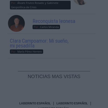
Por
Álvaro Frutos Rosado y Gabinete
Geopolítica de Crisis
Reconquista leonesa
Por
Carlos Miranda
Clara Campoamor: Mi sueño,
mi pesadilla
Por
María Pérez Herrero
NOTICIAS MAS VISTAS
|
|
LABERINTO ESPAÑOL
LABERINTO ESPAÑOL