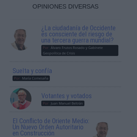
OPINIONES DIVERSAS
¿La ciudadanía de Occidente
es consciente del riesgo de
una tercera guerra mundial?
Por
Álvaro Frutos Rosado y Gabinete
Geopolítica de Crisis
Suelta y confía
Por
María Comesaña
Votantes y votados
Por
Juan Manuel Beltrán
El Conflicto de Oriente Medio:
Un Nuevo Orden Autoritario
en Construcción