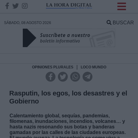
INFORMACION SOBRE LA
PROTECCIÓN DE TUS
BUSCAR
SÁBADO, 08 AGOSTO 2026
DATOS
Responsable:
Finalidad:
|
OPINIONES PLURALES
LOCO MUNDO
Datos tratados:
Rasputin, los egos, los desastres y el
Gobierno
Legitimación:
Calentamiento global, sequías, pandemias,
filomenas, inundaciones, incendios, volcanes… y
Destinatarios:
hasta nazis resonando sus botas y banderas
gamadas por las calles de las ciudades europeas.
El mundo avanza. La tecnología se come viva a