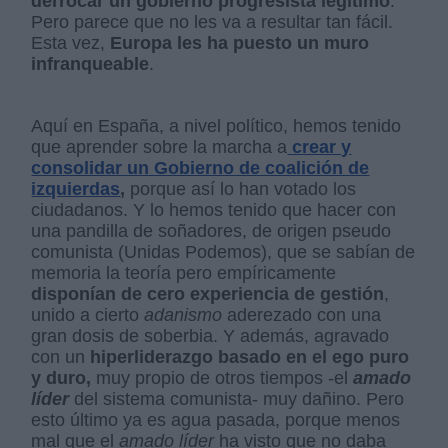
derrocar un gobierno progresista legítimo
.
Pero parece que no les va a resultar tan fácil.
Esta vez,
Europa les ha puesto un muro
infranqueable
.
Aquí en España, a nivel político, hemos tenido
que aprender sobre la marcha a
crear y
consolidar un Gobierno de coalición de
izquierdas
,
porque así lo han votado los
ciudadanos. Y lo hemos tenido que hacer con
una pandilla de soñadores, de origen pseudo
comunista (Unidas Podemos), que se sabían de
memoria la teoría pero empíricamente
disponían de cero experiencia de gestión
,
unido a cierto
adanismo
aderezado con una
gran dosis de soberbia. Y además, agravado
con un
hiperliderazgo basado en el ego puro
y duro,
muy propio de otros tiempos -el
amado
líder
del sistema comunista- muy dañino. Pero
esto último ya es agua pasada, porque menos
mal que el
amado líder
ha visto que no daba