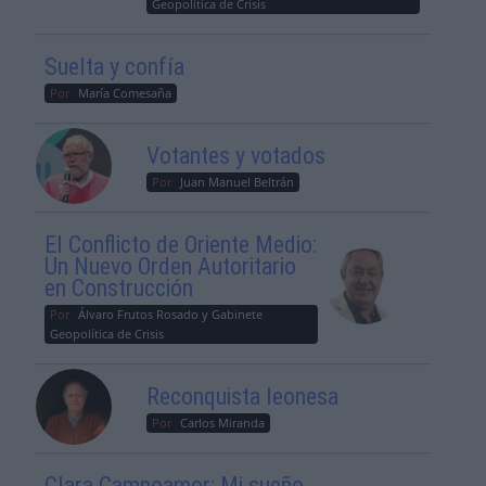
Geopolítica de Crisis
Suelta y confía
Por
María Comesaña
Votantes y votados
Por
Juan Manuel Beltrán
El Conflicto de Oriente Medio:
Un Nuevo Orden Autoritario
en Construcción
Por
Álvaro Frutos Rosado y Gabinete
Geopolítica de Crisis
Reconquista leonesa
Por
Carlos Miranda
Clara Campoamor: Mi sueño,