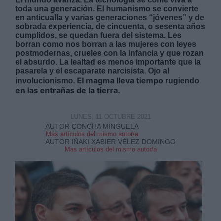
toda una generación. El humanismo se convierte
en anticualla y varias generaciones “jóvenes” y de
sobrada experiencia, de cincuenta, o sesenta años
cumplidos, se quedan fuera del sistema. Les
borran como nos borran a las mujeres con leyes
postmodernas, crueles con la infancia y que rozan
el absurdo. La lealtad es menos importante que la
Derechos:
pasarela y el escaparate narcisista. Ojo al
El magma lleva tiempo
involucionismo.
rugiendo
en las entrañas de la tierra.
link
Información adicional
link
LUNES, 11 OCTUBRE 2021
AUTOR CONCHA MINGUELA
Mas artículos del mismo autor/a
AUTOR IÑAKI XABIER VÉLEZ DOMINGO
Mas artículos del mismo autor/a