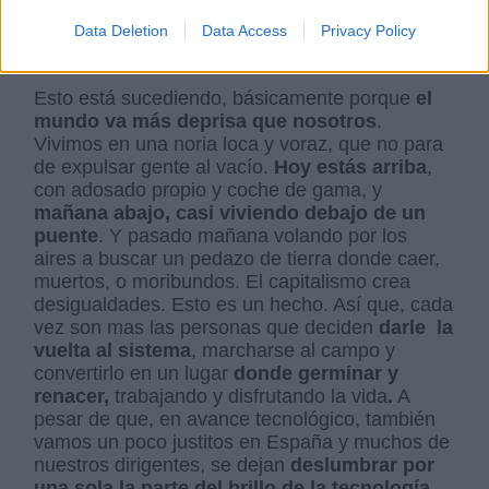
Por Concha Minguela
Data Deletion
Data Access
Privacy Policy
domingo, 21 de febrero de 2021
Esto está sucediendo, básicamente porque
el
mundo va más deprisa que nosotros
.
Vivimos en una noria loca y voraz, que no para
de expulsar gente al vacío.
Hoy estás arriba
,
con adosado propio y coche de gama, y
mañana abajo, casi viviendo debajo de un
puente
. Y pasado mañana volando por los
aires a buscar un pedazo de tierra donde caer,
muertos, o moribundos. El capitalismo crea
desigualdades. Esto es un hecho. Así que, cada
vez son mas las personas que deciden
darle la
vuelta al sistema
, marcharse al campo y
convertirlo en un lugar
donde germinar y
renacer,
trabajando y disfrutando la vida
.
A
pesar de que, en avance tecnológico, también
vamos un poco justitos en España y muchos de
nuestros dirigentes, se dejan
deslumbrar por
una sola la parte del brillo de la tecnología,