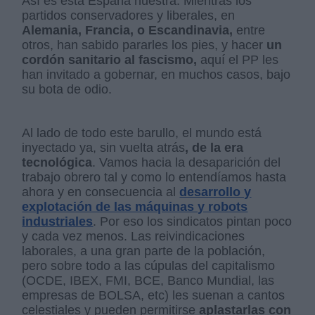
Así es esta España nuestra. Mientras los
partidos conservadores y liberales, en
Alemania, Francia, o Escandinavia,
entre
otros, han sabido pararles los pies, y hacer
un
cordón sanitario al fascismo,
aquí el PP les
han invitado a gobernar, en muchos casos, bajo
su bota de odio.
Al lado de todo este barullo, el mundo está
inyectado ya, sin vuelta atrás
, de la era
tecnológica
. Vamos hacia la desaparición del
trabajo obrero tal y como lo entendíamos hasta
ahora y en consecuencia al
desarrollo y
explotación de las máquinas y robots
industriales
. Por eso los sindicatos pintan poco
y cada vez menos. Las reivindicaciones
laborales, a una gran parte de la población,
pero sobre todo a las cúpulas del capitalismo
(OCDE, IBEX, FMI, BCE, Banco Mundial, las
empresas de BOLSA, etc) les suenan a cantos
celestiales y pueden permitirse
aplastarlas con