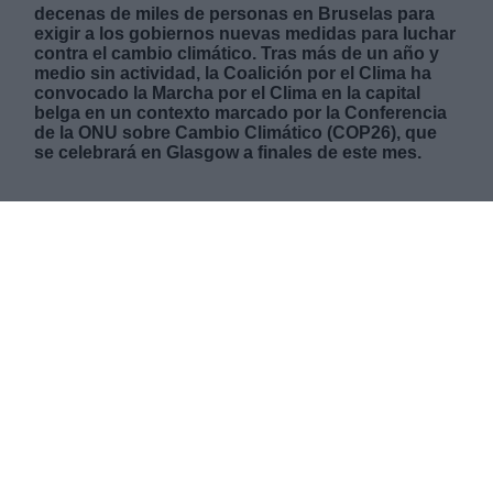
decenas de miles de personas en Bruselas para
exigir a los gobiernos nuevas medidas para luchar
contra el cambio climático. Tras más de un año y
medio sin actividad, la Coalición por el Clima ha
convocado la Marcha por el Clima en la capital
belga en un contexto marcado por la Conferencia
de la ONU sobre Cambio Climático (COP26), que
se celebrará en Glasgow a finales de este mes.
LUNES, 11 OCTUBRE 2021
AUTOR SANDRA GONZÁLEZ
Mas artículos del mismo autor/a