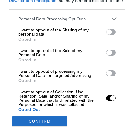
Downstream Participants
that may further disclose it to other
pasarela y el
“governo bonito”
.
Los y las
third parties.
militantes, votantes y simpatizantes socialistas,
bravíos, de raza, que por edad o lazos
Personal Data Processing Opt Outs
familiares, muchos han vivido
la posguerra, la
necesidad, la persecución, la falta de
I want to opt-out of the Sharing of my
libertad o la cárcel de sus padres o abuelos,
personal data.
siempre estarán ahí dispuestos y dispuestas a
Opted In
reivindicar el valor de sus siglas. El progreso y
I want to opt-out of the Sale of my
el avance, por supuesto, pero
sin pisar ni uno
Personal Data.
solo de sus valores humanistas.
Opted In
I want to opt-out of processing my
Personal Data for Targeted Advertising.
Opted In
I want to opt-out of Collection, Use,
Retention, Sale, and/or Sharing of my
Personal Data that Is Unrelated with the
Purposes for which it was collected.
Opted Out
En qué momento perdimos el
CONFIRM
rumbo