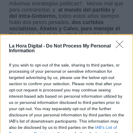
máximas estrategias políticas?. Menos mal que
para contrarestar, y
al mando del partido y
del intra-Gobierno,
todos estos años siempre
hubo dos pesos pesados,
dos curtidos
socialistas, Ábalos y Calvo, para manejar el
timón con absoluta lealtad al capitán.
Si no,
hubieran sido demasiadas zozobras para tanta
La Hora Digital -
Do Not Process My Personal
modernez y tan poca consistencia.
Information
If you wish to opt-out of the sale, sharing to third parties, or
Menos mal que un grupo político tan sólido,
processing of your personal or sensitive information for
guarda con orgullo las esencias de un
partido
targeted advertising by us, please use the below opt-out
socialista de casi ciento cincuenta años,
que
section to confirm your selection. Please note that after your
crece y evoluciona sobre sus bases y
opt-out request is processed you may continue seeing
fundamentos, sin dejarse engañar por la
interest-based ads based on personal information utilized by
frivolidad de los nuevos marketing políticos que
us or personal information disclosed to third parties prior to
van marcando las modas del momento. Vivimos
your opt-out. You may separately opt-out of the further
tiempos frívolos a la par que brutos.
Si la
disclosure of your personal information by third parties on the
derecha se agarra al fake
, al bulo, a la mentira
IAB’s list of downstream participants. This information may
y la ofensa gratuita… la izquierda no puede
also be disclosed by us to third parties on the
IAB’s List of
corresponderle con el
narcisismo de la