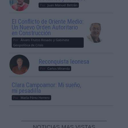
Por
Juan Manuel Beltrán
El Conflicto de Oriente Medio:
Un Nuevo Orden Autoritario
en Construcción
Por
Álvaro Frutos Rosado y Gabinete
Geopolítica de Crisis
Reconquista leonesa
Por
Carlos Miranda
Clara Campoamor: Mi sueño,
mi pesadilla
Por
María Pérez Herrero
NOTICIAS MAS VISTAS