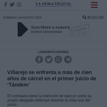
INFORMACION SOBRE LA
PROTECCIÓN DE TUS
BUSCAR
DOMINGO, 09 AGOSTO 2026
DATOS
Responsable:
Finalidad:
LABERINTO ESPAÑOL
Datos tratados:
Villarejo se enfrenta a más de cien
años de cárcel en el primer juicio de
‘Tándem’
Legitimación:
El comisario tiene la intención de ejercer como su
Destinatarios:
propio abogado defensor durante la vista oral del
juicio