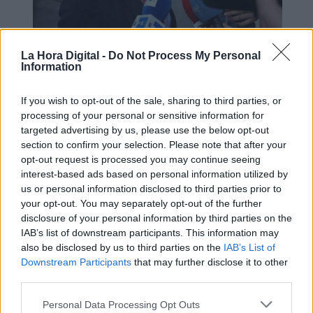
La Hora Digital -
Do Not Process My Personal
Information
Nuevos audios de Villarejo prueban
que Jorge Fernández Díaz estaba al
If you wish to opt-out of the sale, sharing to third parties, or
processing of your personal or sensitive information for
frente de la Operación Cataluña
targeted advertising by us, please use the below opt-out
section to confirm your selection. Please note that after your
opt-out request is processed you may continue seeing
interest-based ads based on personal information utilized by
us or personal information disclosed to third parties prior to
your opt-out. You may separately opt-out of the further
disclosure of your personal information by third parties on the
IAB’s list of downstream participants. This information may
also be disclosed by us to third parties on the
IAB’s List of
Downstream Participants
that may further disclose it to other
third parties.
Personal Data Processing Opt Outs