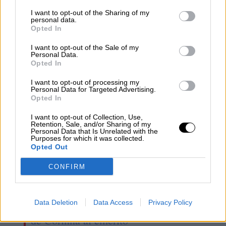
A la etapa Feijóo le cae la tercera
I want to opt-out of the Sharing of my
personal data.
condena judicial del PP por el caso
Opted In
Gürtel
I want to opt-out of the Sale of my
Personal Data.
Opted In
I want to opt-out of processing my
Personal Data for Targeted Advertising.
Opted In
I want to opt-out of Collection, Use,
Retention, Sale, and/or Sharing of my
Personal Data that Is Unrelated with the
Purposes for which it was collected.
Opted Out
CONFIRM
Villarejo da por seguro que será
Data Deletion
Data Access
Privacy Policy
llamado a testificar por la demanda
de Corinna al emérito