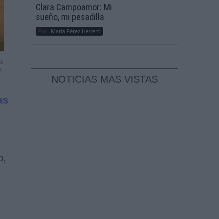
Clara Campoamor: Mi
sueño, mi pesadilla
Por
María Pérez Herrero
es
n.
NOTICIAS MAS VISTAS
as
o,