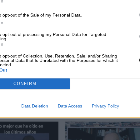
In
CIAS RELACIONADAS
o opt-out of the Sale of my Personal Data.
In
to opt-out of processing my Personal Data for Targeted
ing.
In
o opt-out of Collection, Use, Retention, Sale, and/or Sharing
ersonal Data that Is Unrelated with the Purposes for which it
lected.
Out
CONFIRM
s,
SEGMENTO VENEZUELA | Primer
asta
análisis
Data Deletion
Data Access
Privacy Policy