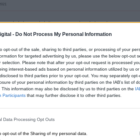
 2021
 en el debate del Congreso el próximo jueves esta
n, con un total de 155 votos que suman PSOE y Uni
gital -
Do Not Process My Personal Information
sumar también el apoyo de Esquerra Republicana
 la CUP (2), Compromís (1), BNG (1) y Nueva
to opt-out of the sale, sharing to third parties, or processing of your per
os, supondría un traspaso de la mayoría
formation for targeted advertising by us, please use the below opt-out s
unts, el PRC o Teruel Existe.
Frente a estas cifra
r selection. Please note that after your opt-out request is processed y
putados), Vox (52), Ciudadanos (9), UPN (2) y For
eing interest-based ads based on personal information utilized by us or
disclosed to third parties prior to your opt-out. You may separately opt-
losure of your personal information by third parties on the IAB’s list of
. This information may also be disclosed by us to third parties on the
IA
ioritario del Gobierno, prefieren no adelantar
Participants
that may further disclose it to other third parties.
 PDeCAT (4).
eléctricas
Política
España
Congreso
Gobierno
l Data Processing Opt Outs
o opt-out of the Sharing of my personal data.