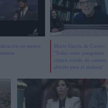
deración en menos
Mario García de Castro:
minutos
"Todas estas conquistas
siguen siendo un camino
abierto para el mañana"