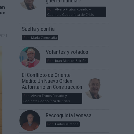
guerra mundial?
nen
Por
Álvaro Frutos Rosado y
que
Gabinete Geopolítica de Crisis
Suelta y confía
2021
Por
María Comesaña
Votantes y votados
Por
Juan Manuel Beltrán
El Conflicto de Oriente
Medio: Un Nuevo Orden
Autoritario en Construcción
Por
Álvaro Frutos Rosado y
Gabinete Geopolítica de Crisis
Reconquista leonesa
Por
Carlos Miranda