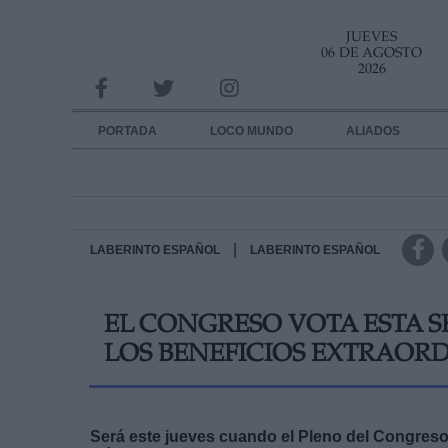
JUEVES
INFORMACION SOBRE LA PROTECCIÓN DE TUS DATOS
06 DE AGOSTO
2026
Responsable:
Finalidad:
PORTADA
LOCO MUNDO
ALIADOS
Datos tratados:
Legitimación:
Destinatarios:
|
LABERINTO ESPAÑOL
LABERINTO ESPAÑOL
Derechos:
EL CONGRESO VOTA ESTA S
link
LOS BENEFICIOS EXTRAORD
Información adicional
link
Será este jueves cuando el Pleno del Congreso 