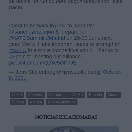
se defina
"el rumbo para seguir reforzando"
este
pacto.
Great to be back in 🇪🇸 to meet PM
@sanchezcastejon
& prepare for
#NATOSummit
#Madrid
on 29-30 June next
year. We will take important steps to strengthen
#NATO
in a more competitive world. Thanks to
#Spain
for hosting our Alliance.
pic.twitter.com/Qy3e5OP7JE
— Jens Stoltenberg (@jensstoltenberg)
October
8, 2021
OTAN
Sánchez
Cumbre de la OTAN
España
Madrid
Europa
alianza
alianza atlántica
NOTICIAS RELACIONADAS