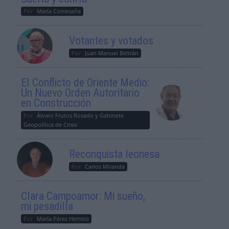
Por
María Comesaña
Votantes y votados
Por
Juan Manuel Beltrán
El Conflicto de Oriente Medio:
Un Nuevo Orden Autoritario
en Construcción
Por
Álvaro Frutos Rosado y Gabinete
Geopolítica de Crisis
Reconquista leonesa
Por
Carlos Miranda
Clara Campoamor: Mi sueño,
mi pesadilla
Por
María Pérez Herrero