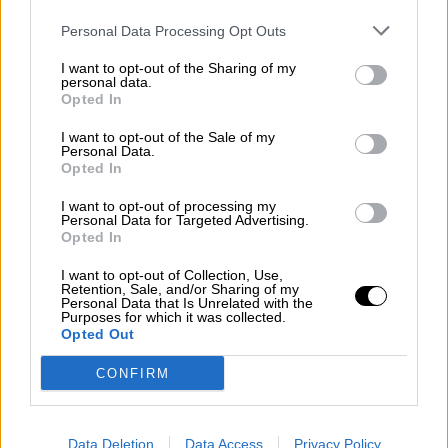
Personal Data Processing Opt Outs
I want to opt-out of the Sharing of my
personal data.
Opted In
I want to opt-out of the Sale of my
Personal Data.
Congo: Entre la tragedia de la
Opted In
maldición de los recursos y la
I want to opt-out of processing my
hipocresía de Occidente
Personal Data for Targeted Advertising.
Opted In
I want to opt-out of Collection, Use,
Retention, Sale, and/or Sharing of my
Personal Data that Is Unrelated with the
Purposes for which it was collected.
Opted Out
CONFIRM
Data Deletion
Data Access
Privacy Policy