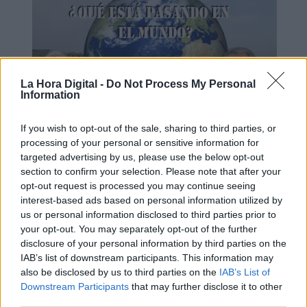
La Hora Digital -
Do Not Process My Personal
Information
If you wish to opt-out of the sale, sharing to third parties, or
processing of your personal or sensitive information for
¿QUÉ ESTÁ PASANDO EN EL
targeted advertising by us, please use the below opt-out
section to confirm your selection. Please note that after your
MUNDO? "La verdad es lo primero
opt-out request is processed you may continue seeing
que se pierde cuando hay una
interest-based ads based on personal information utilized by
guerra"
us or personal information disclosed to third parties prior to
your opt-out. You may separately opt-out of the further
disclosure of your personal information by third parties on the
IAB’s list of downstream participants. This information may
also be disclosed by us to third parties on the
IAB’s List of
Downstream Participants
that may further disclose it to other
third parties.