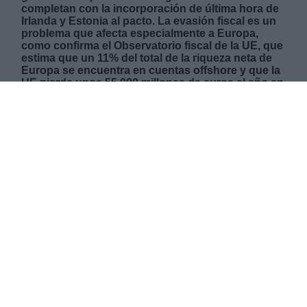
completan con la incorporación de última hora de
Irlanda y Estonia al pacto. La evasión fiscal es un
problema que afecta especialmente a Europa,
como confirma el Observatorio fiscal de la UE, que
estima que un 11% del total de la riqueza neta de
Europa se encuentra en cuentas offshore y que la
UE pierde unos 55.000 millones de euros al año en
ingresos tributarios. La organización debatirá
también la posibilidad de crear un impuesto para
las multinacionales después de que desde Oxfam
International hayan señalado que la subida del
Impuesto de Sociedades no es suficiente para
acabar con la elusión fiscal.
VIERNES, 08 OCTUBRE 2021
AUTOR SANDRA GONZÁLEZ
Mas artículos del mismo autor/a