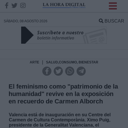
INFORMACION SOBRE LA
PROTECCIÓN DE TUS
BUSCAR
SÁBADO, 08 AGOSTO 2026
DATOS
Responsable:
Finalidad:
|
ARTE
SALUD,CONSUMO, BIENESTAR
Datos tratados:
El feminismo como "patrimonio de la
humanidad" revive en la exposición
en recuerdo de Carmen Alborch
Legitimación:
Valencia está de inauguración en su Centre del
Destinatarios:
Carmen de Cultura Contemporània. Ximo Puig,
presidente de la Generalitat Valenciana, el