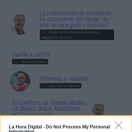
¿La ciudadanía de Occidente
es consciente del riesgo de
una tercera guerra mundial?
Por
Álvaro Frutos Rosado y Gabinete
Geopolítica de Crisis
Suelta y confía
Por
María Comesaña
Votantes y votados
Por
Juan Manuel Beltrán
El Conflicto de Oriente Medio:
Un Nuevo Orden Autoritario
en Construcción
Por
Álvaro Frutos Rosado y Gabinete
La Hora Digital -
Do Not Process My Personal
Geopolítica de Crisis
Information