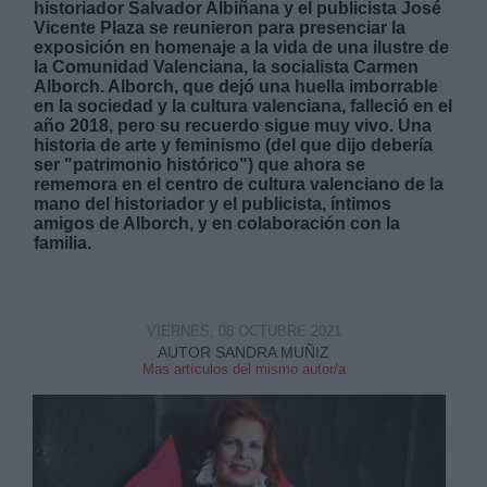
historiador Salvador Albiñana y el publicista José
Vicente Plaza se reunieron para presenciar la
exposición en homenaje a la vida de una ilustre de
la Comunidad Valenciana, la socialista Carmen
Alborch. Alborch, que dejó una huella imborrable
en la sociedad y la cultura valenciana, falleció en el
año 2018, pero su recuerdo sigue muy vivo. Una
historia de arte y feminismo (del que dijo debería
Derechos:
ser "patrimonio histórico") que ahora se
rememora en el centro de cultura valenciano de la
mano del historiador y el publicista, íntimos
link
amigos de Alborch, y en colaboración con la
Información adicional
familia.
link
VIERNES, 08 OCTUBRE 2021
AUTOR SANDRA MUÑIZ
Mas artículos del mismo autor/a