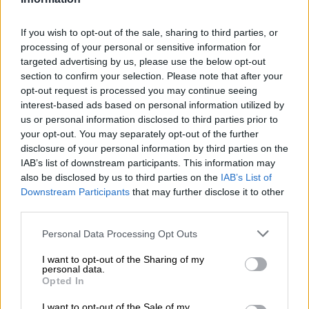
Reconquista leonesa
If you wish to opt-out of the sale, sharing to third parties, or
Por
Carlos Miranda
processing of your personal or sensitive information for
targeted advertising by us, please use the below opt-out
section to confirm your selection. Please note that after your
Clara Campoamor: Mi sueño,
opt-out request is processed you may continue seeing
mi pesadilla
interest-based ads based on personal information utilized by
Por
María Pérez Herrero
us or personal information disclosed to third parties prior to
your opt-out. You may separately opt-out of the further
disclosure of your personal information by third parties on the
IAB’s list of downstream participants. This information may
also be disclosed by us to third parties on the
IAB’s List of
NOTICIAS MAS VISTAS
Downstream Participants
that may further disclose it to other
third parties.
Personal Data Processing Opt Outs
I want to opt-out of the Sharing of my
|
MARRUECOS
SALUD,CONSUMO, BIENESTAR
personal data.
Opted In
I want to opt-out of the Sale of my