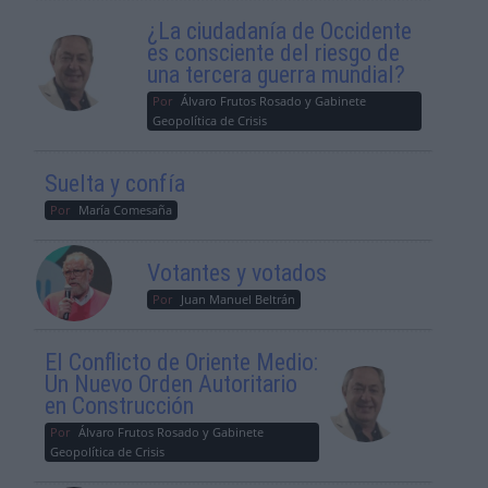
¿La ciudadanía de Occidente
es consciente del riesgo de
una tercera guerra mundial?
Por
Álvaro Frutos Rosado y Gabinete
Geopolítica de Crisis
Suelta y confía
Por
María Comesaña
Votantes y votados
Por
Juan Manuel Beltrán
El Conflicto de Oriente Medio:
Un Nuevo Orden Autoritario
en Construcción
Por
Álvaro Frutos Rosado y Gabinete
Geopolítica de Crisis