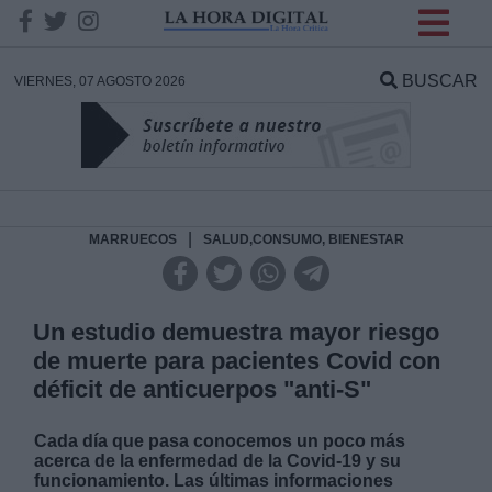
INFORMACION SOBRE LA
PROTECCIÓN DE TUS
BUSCAR
VIERNES, 07 AGOSTO 2026
DATOS
Responsable:
Finalidad:
|
MARRUECOS
SALUD,CONSUMO, BIENESTAR
Datos tratados:
Un estudio demuestra mayor riesgo
de muerte para pacientes Covid con
déficit de anticuerpos "anti-S"
Legitimación:
Cada día que pasa conocemos un poco más
Destinatarios:
acerca de la enfermedad de la Covid-19 y su
funcionamiento. Las últimas informaciones