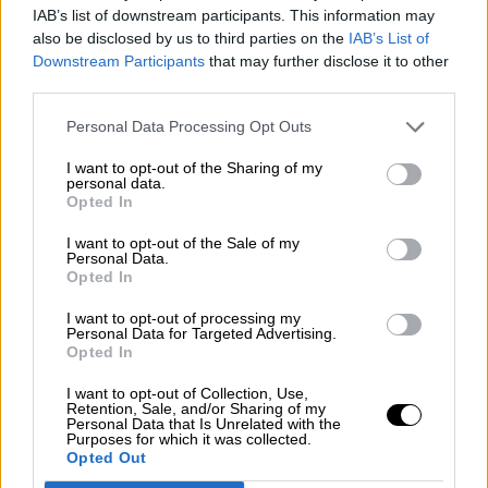
IAB’s list of downstream participants. This information may
Los Reyes presiden el tercer
also be disclosed by us to third parties on the
IAB’s List of
Downstream Participants
that may further disclose it to other
homenaje a las víctimas de
third parties.
coronavirus
Personal Data Processing Opt Outs
I want to opt-out of the Sharing of my
personal data.
Opted In
I want to opt-out of the Sale of my
Personal Data.
Opted In
I want to opt-out of processing my
Personal Data for Targeted Advertising.
Opted In
I want to opt-out of Collection, Use,
Retention, Sale, and/or Sharing of my
Personal Data that Is Unrelated with the
Después de verano habrá una cuarta
Purposes for which it was collected.
vacuna, especialmente recomendada
Opted Out