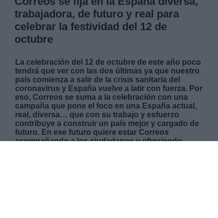
Correos se fija en la España diversa,
trabajadora, de futuro y real para
celebrar la festividad del 12 de
octubre
La celebración del 12 de octubre de este año poco
tendrá que ver con las dos últimas ya que nuestro
país comienza a salir de la crisis sanitaria del
coronavirus y España vuelve a latir con fuerza. Por
eso, Correos se suma a la celebración con una
campaña que pone el foco en una España actual,
real, diversa… que con su trabajo y esfuerzo
contribuye a construir un país mejor y cargado de
futuro. En ese futuro quiere estar Correos
acompañando a los ciudadanos y ofreciendo
unos servicios cada vez más amplios. En pleno
proceso de modernización, la empresa ya no es
solo una compañía de envío de cartas, sino que
sus oficinas y sus servicios online ofrecen la
venta de productos, servicios bancarios,
mercados digitales, logística, servicios
administrativos y un largo etcétera.