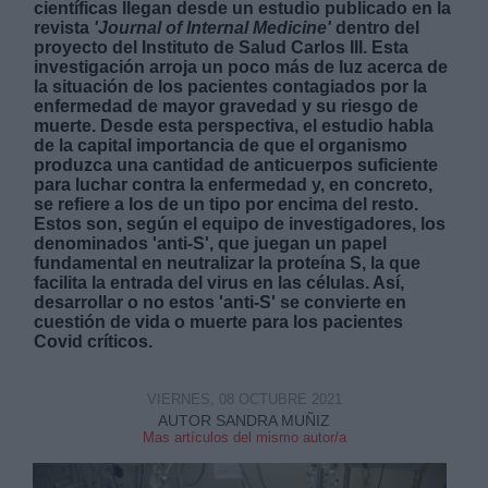
científicas llegan desde un estudio publicado en la
revista
'Journal of Internal Medicine'
dentro del
proyecto del Instituto de Salud Carlos III. Esta
investigación arroja un poco más de luz acerca de
la situación de los pacientes contagiados por la
enfermedad de mayor gravedad y su riesgo de
muerte. Desde esta perspectiva, el estudio habla
de la capital importancia de que el organismo
Derechos:
produzca una cantidad de anticuerpos suficiente
para luchar contra la enfermedad y, en concreto,
se refiere a los de un tipo por encima del resto.
link
Estos son, según el equipo de investigadores, los
Información adicional
denominados 'anti-S', que juegan un papel
link
fundamental en neutralizar la proteína S, la que
facilita la entrada del virus en las células. Así,
desarrollar o no estos 'anti-S' se convierte en
cuestión de vida o muerte para los pacientes
Covid críticos.
VIERNES, 08 OCTUBRE 2021
AUTOR SANDRA MUÑIZ
Mas artículos del mismo autor/a