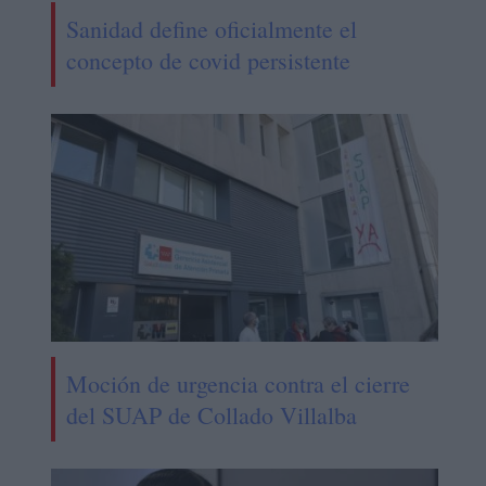
Sanidad define oficialmente el
concepto de covid persistente
Moción de urgencia contra el cierre
del SUAP de Collado Villalba