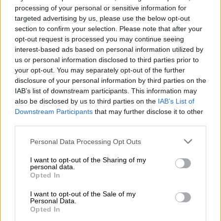
processing of your personal or sensitive information for
Por
Álvaro Frutos Rosado y Gabinete
targeted advertising by us, please use the below opt-out
Geopolítica de Crisis
section to confirm your selection. Please note that after your
opt-out request is processed you may continue seeing
Suelta y confía
interest-based ads based on personal information utilized by
us or personal information disclosed to third parties prior to
Por
María Comesaña
your opt-out. You may separately opt-out of the further
disclosure of your personal information by third parties on the
Votantes y votados
IAB’s list of downstream participants. This information may
Por
Juan Manuel Beltrán
also be disclosed by us to third parties on the
IAB’s List of
Downstream Participants
that may further disclose it to other
third parties.
El Conflicto de Oriente Medio:
Un Nuevo Orden Autoritario
Personal Data Processing Opt Outs
en Construcción
I want to opt-out of the Sharing of my
Por
Álvaro Frutos Rosado y Gabinete
personal data.
Geopolítica de Crisis
Opted In
I want to opt-out of the Sale of my
Reconquista leonesa
Personal Data.
Opted In
Por
Carlos Miranda