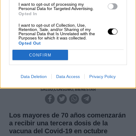
I want to opt-out of processing my
Personal Data for Targeted Advertising.
Clara Campoamor: Mi sueño,
Opted In
mi pesadilla
Por
María Pérez Herrero
I want to opt-out of Collection, Use,
Retention, Sale, and/or Sharing of my
Personal Data that Is Unrelated with the
Purposes for which it was collected.
Opted Out
NOTICIAS MAS VISTAS
CONFIRM
Data Deletion
Data Access
Privacy Policy
SALUD,CONSUMO, BIENESTAR
Los mayores de 70 años comenzarán
a recibir una tercera dosis de la
vacuna del Covid-19 en octubre