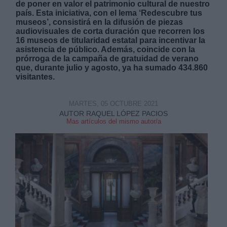
de poner en valor el patrimonio cultural de nuestro
país. Esta iniciativa, con el lema ‘Redescubre tus
museos’, consistirá en la difusión de piezas
audiovisuales de corta duración que recorren los
16 museos de titularidad estatal para incentivar la
asistencia de público. Además, coincide con la
prórroga de la campaña de gratuidad de verano
que, durante julio y agosto, ya ha sumado 434.860
Derechos:
visitantes.
link
MARTES, 05 OCTUBRE 2021
Información adicional
AUTOR RAQUEL LÓPEZ PACIOS
link
Mas artículos del mismo autor/a