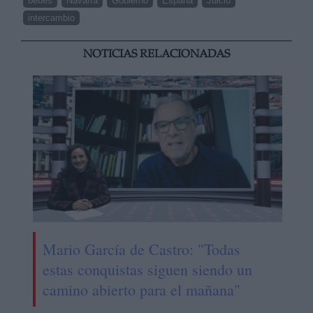
bebés
Navarra
Gobierno
España
Juicio
intercambio
NOTICIAS RELACIONADAS
Mario García de Castro: "Todas
estas conquistas siguen siendo un
camino abierto para el mañana"