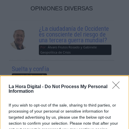
OPINIONES DIVERSAS
¿La ciudadanía de Occidente
es consciente del riesgo de
una tercera guerra mundial?
Por
Álvaro Frutos Rosado y Gabinete
Geopolítica de Crisis
Suelta y confía
Por
María Comesaña
La Hora Digital -
Do Not Process My Personal
Information
Votantes y votados
Por
Juan Manuel Beltrán
If you wish to opt-out of the sale, sharing to third parties, or
processing of your personal or sensitive information for
El Conflicto de Oriente Medio:
targeted advertising by us, please use the below opt-out
Un Nuevo Orden Autoritario
section to confirm your selection. Please note that after your
en Construcción