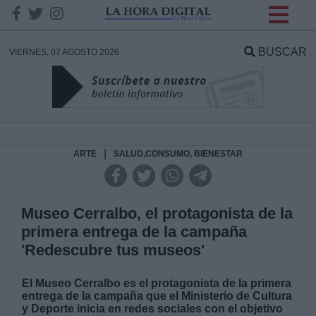
INFORMACION SOBRE LA
PROTECCIÓN DE TUS
BUSCAR
VIERNES, 07 AGOSTO 2026
DATOS
Responsable:
Finalidad:
|
ARTE
SALUD,CONSUMO, BIENESTAR
Datos tratados:
Museo Cerralbo, el protagonista de la
primera entrega de la campaña
'Redescubre tus museos'
Legitimación:
El Museo Cerralbo es el protagonista de la primera
Destinatarios:
entrega de la campaña que el Ministerio de Cultura
y Deporte inicia en redes sociales con el objetivo