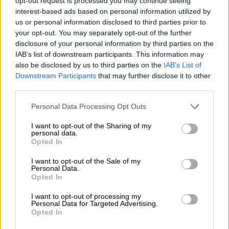
opt-out request is processed you may continue seeing
Por
Álvaro Frutos Rosado y Gabinete
interest-based ads based on personal information utilized by
Geopolítica de Crisis
us or personal information disclosed to third parties prior to
your opt-out. You may separately opt-out of the further
disclosure of your personal information by third parties on the
Reconquista leonesa
IAB’s list of downstream participants. This information may
Por
Carlos Miranda
also be disclosed by us to third parties on the
IAB’s List of
Downstream Participants
that may further disclose it to other
third parties.
Clara Campoamor: Mi sueño,
mi pesadilla
Personal Data Processing Opt Outs
Por
María Pérez Herrero
I want to opt-out of the Sharing of my
personal data.
Opted In
I want to opt-out of the Sale of my
NOTICIAS MAS VISTAS
Personal Data.
Opted In
I want to opt-out of processing my
Personal Data for Targeted Advertising.
Opted In
SALUD,CONSUMO, BIENESTAR