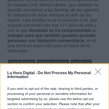
la Guardia Civil, María Gámez, que además ha
querido reconocer a las familias de los agentes
el "esfuerzo de estar siempre al lado de los
suyos". Una familia, la de la Guardia Civil, que
seguirá creciendo tras sus 177 años de vida y
con la que
Marlaska se ha comprometido a
trabajar para que también puedan acceder
personas con titulación universitaria
, en el
que sería un paso más para el futuro de la
institución.
Grande Marlaska
Ministerio de Interior
Guardia Civil
Igualdad laboral
igualdad real
La Hora Digital -
Do Not Process My Personal
Information
NOTICIAS RELACIONADAS
If you wish to opt-out of the sale, sharing to third parties, or
processing of your personal or sensitive information for
targeted advertising by us, please use the below opt-out
section to confirm your selection. Please note that after your
opt-out request is processed you may continue seeing