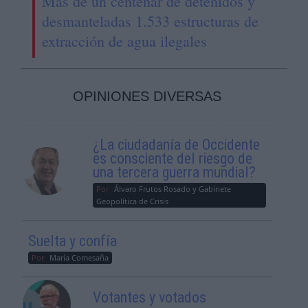
Más de un centenar de detenidos y
desmanteladas 1.533 estructuras de
extracción de agua ilegales
OPINIONES DIVERSAS
¿La ciudadanía de Occidente
es consciente del riesgo de
una tercera guerra mundial?
Por
Álvaro Frutos Rosado y Gabinete
Geopolítica de Crisis
Suelta y confía
Por
María Comesaña
Votantes y votados