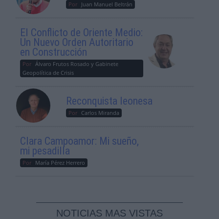
Por
Juan Manuel Beltrán
El Conflicto de Oriente Medio:
Un Nuevo Orden Autoritario
en Construcción
Por
Álvaro Frutos Rosado y Gabinete
Geopolítica de Crisis
Reconquista leonesa
Por
Carlos Miranda
Clara Campoamor: Mi sueño,
mi pesadilla
Por
María Pérez Herrero
NOTICIAS MAS VISTAS