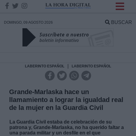
INFORMACION SOBRE LA
PROTECCIÓN DE TUS
BUSCAR
DOMINGO, 09 AGOSTO 2026
DATOS
Responsable:
Finalidad:
|
LABERINTO ESPAÑOL
LABERINTO ESPAÑOL
Datos tratados:
Grande-Marlaska hace un
llamamiento a lograr la igualdad real
de la mujer en la Guardia Civil
Legitimación:
La Guardia Civil estaba de celebración de su
Destinatarios:
patrona y, Grande-Marlaska, no ha querido faltar a
una parada militar y un desfile en el que