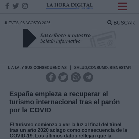
INFORMACION SOBRE LA
PROTECCIÓN DE TUS
BUSCAR
JUEVES, 06 AGOSTO 2026
DATOS
Responsable:
Finalidad:
|
L A I.A. Y SUS CONSECUENCIAS
SALUD,CONSUMO, BIENESTAR
Datos tratados:
España empieza a recuperar el
turismo internacional tras el parón
por la COVID
Legitimación:
El turismo comienza a ver la luz al final del túnel
Destinatarios:
tras un año 2020 aciago como consecuencia de la
COVID-19. Los últimos datos reflejan que la