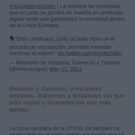
#YouDeserveSpain
| La ministra ha recordado
que en junio se pondrá en marcha el certificado
digital verde que garantizará la movilidad dentro
de la Unión Europea.
🗣“Este certificado, junto al buen ritmo en el
proceso de vacunación, permitirá trasladar
certezas al viajero".
pic.twitter.com/j0gh8z3360
— Ministerio de Industria, Comercio y Turismo
(@mincoturgob)
May 12, 2021
Baleares y Cataluña, principales
destinos; franceses y británicos los que
más viajan y alemanes los que más
gastan
La crisis sanitaria de la COVID-19 también ha
repercutido en el gasto medio por turista que se