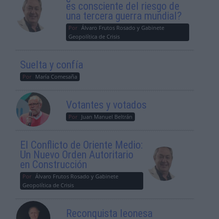
es consciente del riesgo de
una tercera guerra mundial?
Por
Álvaro Frutos Rosado y Gabinete
Geopolítica de Crisis
Suelta y confía
Por
María Comesaña
Votantes y votados
Por
Juan Manuel Beltrán
El Conflicto de Oriente Medio:
Un Nuevo Orden Autoritario
en Construcción
Por
Álvaro Frutos Rosado y Gabinete
Geopolítica de Crisis
Reconquista leonesa