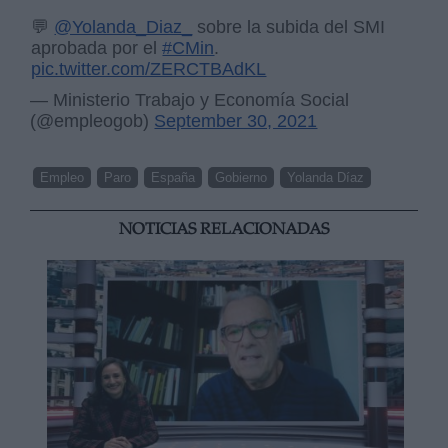
💬
@Yolanda_Diaz_
sobre la subida del SMI
aprobada por el
#CMin
.
pic.twitter.com/ZERCTBAdKL
— Ministerio Trabajo y Economía Social
(@empleogob)
September 30, 2021
Empleo
Paro
España
Gobierno
Yolanda Díaz
NOTICIAS RELACIONADAS