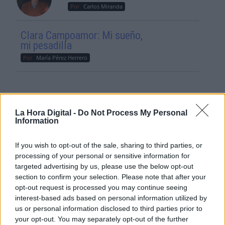
Por
Carlos Miranda
Clara Campoamor: Mi sueño,
mi pesadilla
Por
María Pérez Herrero
NOTICIAS MAS VISTAS
La Hora Digital -
Do Not Process My Personal
Information
If you wish to opt-out of the sale, sharing to third parties, or
processing of your personal or sensitive information for
|
targeted advertising by us, please use the below opt-out
L A I.A. Y SUS CONSECUENCIAS
L A I.A. Y SUS CONSECUENCIAS
section to confirm your selection. Please note that after your
opt-out request is processed you may continue seeing
interest-based ads based on personal information utilized by
us or personal information disclosed to third parties prior to
El paro sigue retrocediendo
your opt-out. You may separately opt-out of the further