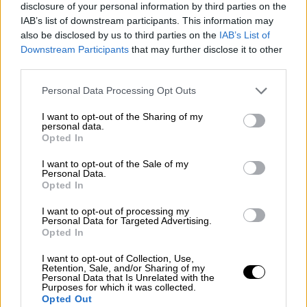
Descenso histórico del paro en
disclosure of your personal information by third parties on the
septiembre, con 76.113
IAB’s list of downstream participants. This information may
desempleados menos
also be disclosed by us to third parties on the
IAB’s List of
Downstream Participants
that may further disclose it to other
third parties.
El Servicio Público de Empleo Estatal (SEPE) ha
registrado en el pasado mes de septiembre una
Personal Data Processing Opt Outs
caída de 76.113 parados menos, lo que supone
una variación de -2,28% con respecto al mes de
I want to opt-out of the Sharing of my
agosto. Así, se rompe la tendencia alcista que
personal data.
suele tener septiembre históricamente y que no se
Opted In
registraba desde el año 2000 con una
acumulación de siete meses consecutivos de
I want to opt-out of the Sale of my
descenso, en el que el registro total ha disminuido
Personal Data.
en 750.987 personas.
Opted In
I want to opt-out of processing my
LUNES, 04 OCTUBRE 2021
Personal Data for Targeted Advertising.
AUTOR CELIA MARTÍN
Opted In
Mas artículos del mismo autor/a
I want to opt-out of Collection, Use,
Retention, Sale, and/or Sharing of my
Personal Data that Is Unrelated with the
Purposes for which it was collected.
Opted Out