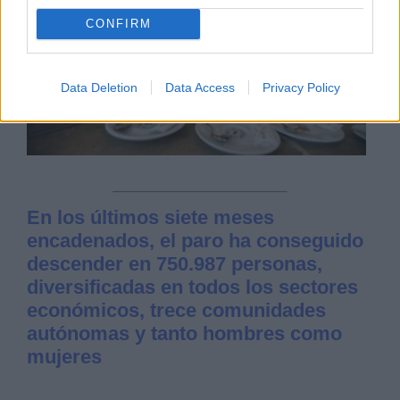
CONFIRM
Data Deletion
Data Access
Privacy Policy
En los últimos siete meses
encadenados, el paro ha conseguido
descender en 750.987 personas,
diversificadas en todos los sectores
económicos, trece comunidades
autónomas y tanto hombres como
mujeres