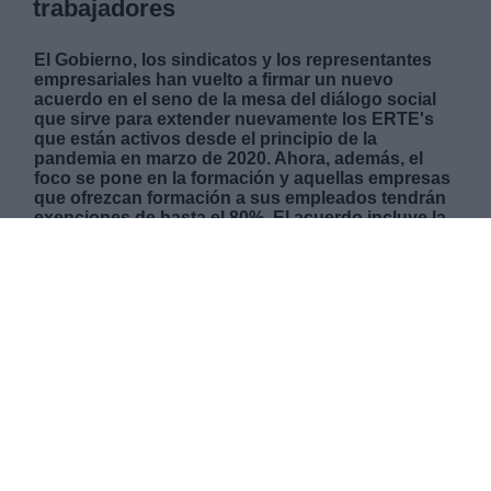
trabajadores
El Gobierno, los sindicatos y los representantes
empresariales han vuelto a firmar un nuevo
acuerdo en el seno de la mesa del diálogo social
que sirve para extender nuevamente los ERTE's
que están activos desde el principio de la
pandemia en marzo de 2020. Ahora, además, el
foco se pone en la formación y aquellas empresas
que ofrezcan formación a sus empleados tendrán
exenciones de hasta el 80%. El acuerdo incluye la
prórroga de las condiciones actuales durante un
mes, hasta el 31 de octubre. Y a partir del 1 de
noviembre las empresas podrán acogerse a las
nuevas modalidades aprobadas que se
extenderán hasta finales de febrero del 2022.
MARTES, 28 SEPTIEMBRE 2021
AUTOR JOSE LUIS MARTÍN
Mas artículos del mismo autor/a