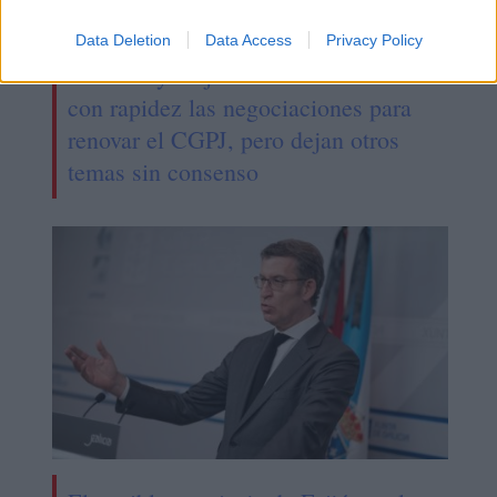
Data Deletion
Data Access
Privacy Policy
Sánchez y Feijóo acuerdan retomar
con rapidez las negociaciones para
renovar el CGPJ, pero dejan otros
temas sin consenso