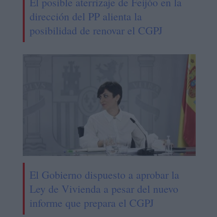
El posible aterrizaje de Feijóo en la
dirección del PP alienta la
posibilidad de renovar el CGPJ
El Gobierno dispuesto a aprobar la
Ley de Vivienda a pesar del nuevo
informe que prepara el CGPJ