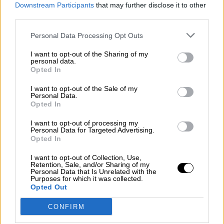
Downstream Participants
that may further disclose it to other
third parties.
Personal Data Processing Opt Outs
I want to opt-out of the Sharing of my
personal data.
Opted In
Lastra afea a Feijó que no sea capaz
I want to opt-out of the Sale of my
de cumplir su acuerdo para renovar
Personal Data.
Opted In
el CGPJ
I want to opt-out of processing my
Personal Data for Targeted Advertising.
Opted In
I want to opt-out of Collection, Use,
Retention, Sale, and/or Sharing of my
Personal Data that Is Unrelated with the
Purposes for which it was collected.
Opted Out
CONFIRM