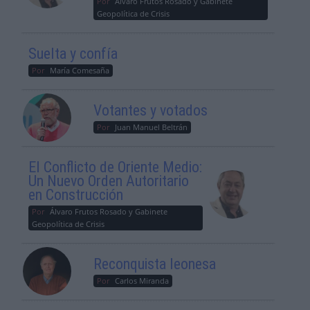
Por
Álvaro Frutos Rosado y Gabinete
Geopolítica de Crisis
Suelta y confía
Por
María Comesaña
Votantes y votados
Por
Juan Manuel Beltrán
El Conflicto de Oriente Medio:
Un Nuevo Orden Autoritario
en Construcción
Por
Álvaro Frutos Rosado y Gabinete
Geopolítica de Crisis
Reconquista leonesa
Por
Carlos Miranda