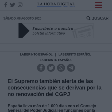
INFORMACION SOBRE LA
PROTECCIÓN DE TUS
BUSCAR
SÁBADO, 08 AGOSTO 2026
DATOS
Responsable:
Finalidad:
|
|
LABERINTO ESPAÑOL
LABERINTO ESPAÑOL
LABERINTO ESPAÑOL
Datos tratados:
El Supremo también alerta de las
consecuencias que se derivan por la
Legitimación:
no renovación del CGPJ
Destinatarios:
España lleva más de 1.000 días con el Consejo
General del Poder Judicial en funciones por la