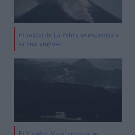
El volcán de La Palma se encamina a
su final eruptivo
El 'Cumbre Vieja' entra en los