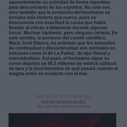
aparentemente su actividad de forma repentina
para desconcierto de los expertos.
No solo eso,
sino también que la evolución del fenómeno se
tornaba más incierta que nunca, pues se
desconocía con exactitud la causa que había
llevado al volcán a detenerse durante algunas
horas. Muchas hipótesis, pero ninguna certeza. En
este sentido, la portavoz del comité científico,
Derechos:
María José Blanco, ha aclarado que los episodios
de continuidad y discontinuidad son normales en
volcanes como el de La Palma', de tipo fisural y
link
estromboliano. Así pues, el fenómeno sigue su
Información adicional
curso dejando ya 46,3 millones de metros cúbicos
link
de lava y la incertidumbre de qué pasará cuando el
magma entre en contacto con el mar.
MARTES, 28 SEPTIEMBRE 2021
AUTOR SANDRA MUÑIZ
Mas artículos del mismo autor/a