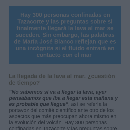
Hay 300 personas confinadas en
Tazacorte y las preguntas sobre si
finalmente llegará la lava al mar se
suceden. Sin embargo, las palabras
de María José Blanco reflejan que es
una incógnita si el fluido entrará en
contacto con el mar
La llegada de la lava al mar, ¿cuestión
de tiempo?
"No sabemos si va a llegar la lava, ayer
pensábamos que iba a llegar esta mañana y
es probable que llegue"
, así se refería la
portavoz del comité científico ante otro de los
aspectos que más preocupan ahora mismo en
la evolución del volcán. Hay 300 personas
confinadas en Tazacorte y las preguntas sobre