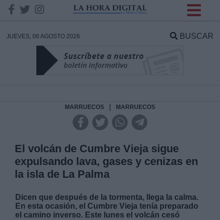
INFORMACION SOBRE LA
PROTECCIÓN DE TUS
BUSCAR
JUEVES, 06 AGOSTO 2026
DATOS
Responsable:
Finalidad:
|
MARRUECOS
MARRUECOS
Datos tratados:
El volcán de Cumbre Vieja sigue
expulsando lava, gases y cenizas en
la isla de La Palma
Legitimación:
Dicen que después de la tormenta, llega la calma.
Destinatarios:
En esta ocasión, el Cumbre Vieja tenía preparado
el camino inverso. Este lunes el volcán
cesó