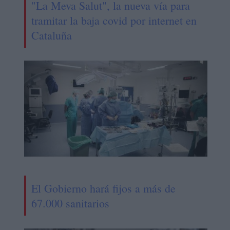
"La Meva Salut", la nueva vía para
tramitar la baja covid por internet en
Cataluña
El Gobierno hará fijos a más de
67.000 sanitarios