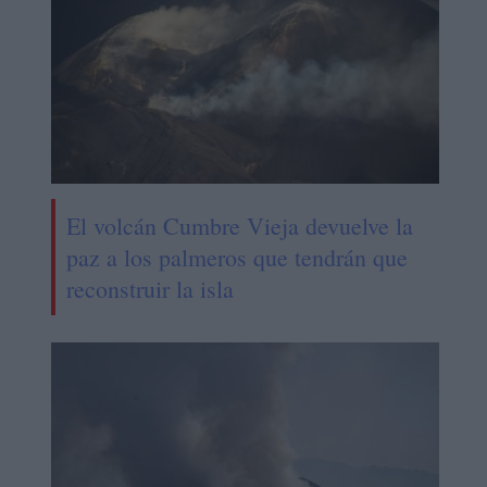
El volcán Cumbre Vieja devuelve la
paz a los palmeros que tendrán que
reconstruir la isla