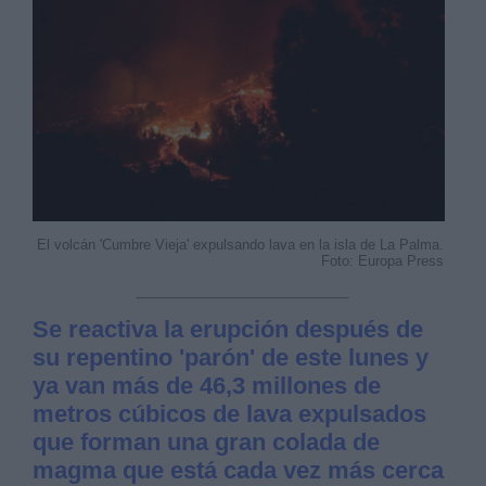
El volcán 'Cumbre Vieja' expulsando lava en la isla de La Palma.
Foto: Europa Press
Se reactiva la erupción después de
su repentino 'parón' de este lunes y
ya van más de 46,3 millones de
metros cúbicos de lava expulsados
que forman una gran colada de
magma que está cada vez más cerca