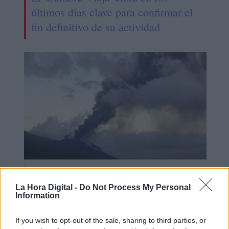
últimos días clave para confirmar el
fin definitivo de su actividad
Los expertos establecen diez días de
La Hora Digital -
Do Not Process My Personal
plazo para saber si el Cumbre Vieja
Information
ha cesado su actividad volcánica
If you wish to opt-out of the sale, sharing to third parties, or