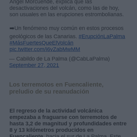
Ángel Morcuende, explica que las
desactivaciones del volcán, como las de hoy,
son usuales en las erupciones estrombolianas.
➡️Un fenómeno muy común en estos procesos
geológicos de las Canarias.
#ErupciónLaPalma
#MásFuertesQueElVolcán
pic.twitter.com/i6vZabMwMM
— Cabildo de La Palma (@CabLaPalma)
September 27, 2021
Los terremotos en Fuencaliente,
preludio de su reanudación
El regreso de la actividad volcánica
empezaba a fraguarse con terremotos de
hasta 3,2 de magnitud y profundidades entre
8 y 13 kilómetros producidos en
Fuencaliente
, hacia el sur de La Palma. Este