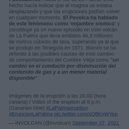
hecho hacía indicar que el magma se estaba
desplazando y que las erupciones podían volver
en cualquier momento.
El Pevolca ha hablado
de este fenómeno como 'enjambre sísmico'
y
constituye ya un nuevo episodio en este volcán
de La Palma que lleva emitidos 46,3 millones
de metros cúbicos de lava, superando ya al que
se produjo en Teneguía en 1971. Blanco se ha
referido a las posibles causas de este cambio
de comportamiento del Cumbre Vieja como
"un
cambio en el conducto por disminución del
contenido de gas y a un menor material
disponible"
.
Imágenes de la erupción a las 20.00 (hora
canaria) / Video of the eruption at 8 p.m.
(Canarian time)
#LaPalmaeruption
#ErupcionLaPalma
pic.twitter.com/xQtfKnWYep
— INVOLCAN (@involcan)
September 27, 2021