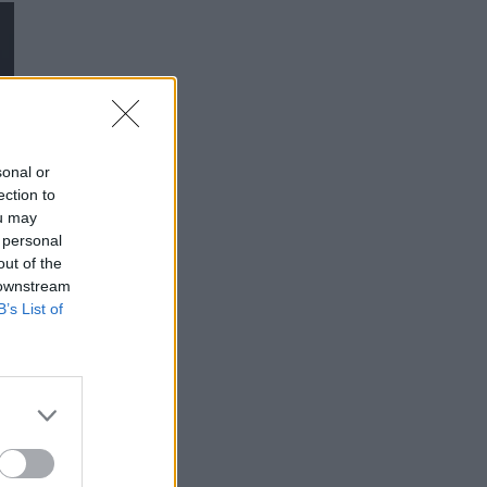
sonal or
ection to
ou may
 personal
out of the
 downstream
B’s List of