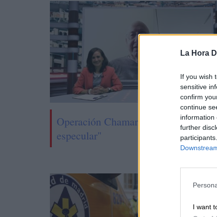
La Hora Di
If you wish 
sensitive in
confirm you
continue se
information 
Operación Chamartín, "licencia para
further disc
especular"
participants
Downstream 
Persona
I want t