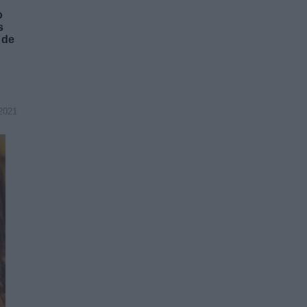
o
s
 de
2021