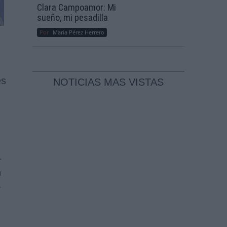
Clara Campoamor: Mi
sueño, mi pesadilla
Por
María Pérez Herrero
es
NOTICIAS MAS VISTAS
r
n
a