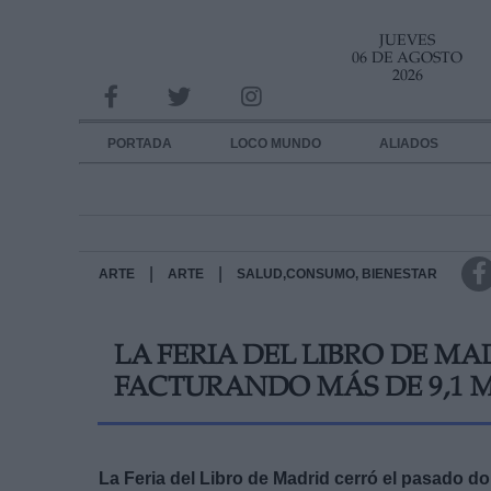
JUEVES
INFORMACION SOBRE LA PROTECCIÓN DE TUS DATOS
06 DE AGOSTO
2026
Responsable:
Finalidad:
PORTADA
LOCO MUNDO
ALIADOS
Datos tratados:
Legitimación:
Destinatarios:
|
|
ARTE
ARTE
SALUD,CONSUMO, BIENESTAR
Derechos:
LA FERIA DEL LIBRO DE MAD
link
FACTURANDO MÁS DE 9,1 
Información adicional
link
La Feria del Libro de Madrid cerró el pasado d