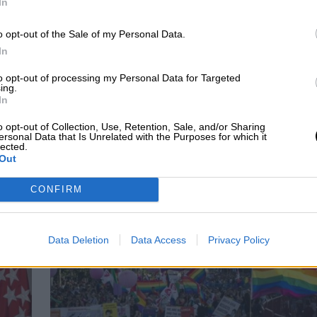
In
o opt-out of the Sale of my Personal Data.
In
to opt-out of processing my Personal Data for Targeted
ing.
In
 intensifica la
Críticas al Ayuntamiento
o opt-out of Collection, Use, Retention, Sale, and/or Sharing
idad para la cumbre
de Madrid por la falta de
ersonal Data that Is Unrelated with the Purposes for which it
lected.
 OTAN
organización para el
Out
Orgullo
CONFIRM
Data Deletion
Data Access
Privacy Policy