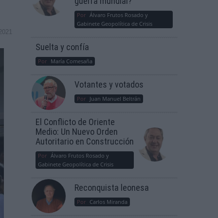
guerra mundial?
Por
Álvaro Frutos Rosado y
Gabinete Geopolítica de Crisis
2021
Suelta y confía
Por
María Comesaña
Votantes y votados
Por
Juan Manuel Beltrán
El Conflicto de Oriente
Medio: Un Nuevo Orden
Autoritario en Construcción
Por
Álvaro Frutos Rosado y
Gabinete Geopolítica de Crisis
Reconquista leonesa
Por
Carlos Miranda