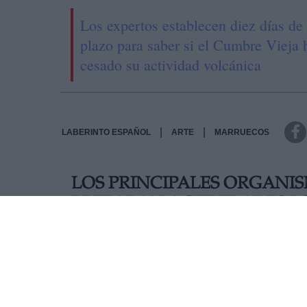
Los expertos establecen diez días de
plazo para saber si el Cumbre Vieja 
cesado su actividad volcánica
|
|
LABERINTO ESPAÑOL
ARTE
MARRUECOS
LOS PRINCIPALES ORGANIS
PREPARAN ACTIVIDADES P
CONMEMORAR LA NOCHE E
INVESTIGADORAS
Se celebra en toda España La Noche Europea de