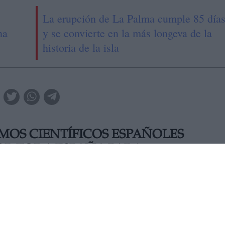
La erupción de La Palma cumple 85 día
ha
y se convierte en la más longeva de la
historia de la isla
MOS CIENTÍFICOS ESPAÑOLES
OR TODA ESPAÑA PARA
UROPEA DE LOS INVESTIGADORES 
 los Investigadores e Investigadoras, con múltiples