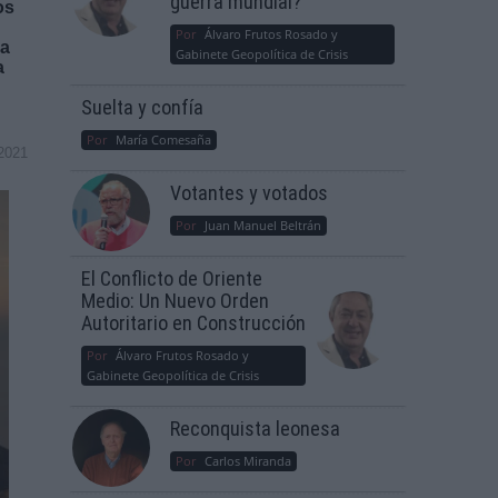
guerra mundial?
os
Por
Álvaro Frutos Rosado y
la
Gabinete Geopolítica de Crisis
a
Suelta y confía
Por
María Comesaña
2021
Votantes y votados
Por
Juan Manuel Beltrán
El Conflicto de Oriente
Medio: Un Nuevo Orden
Autoritario en Construcción
Por
Álvaro Frutos Rosado y
Gabinete Geopolítica de Crisis
Reconquista leonesa
Por
Carlos Miranda