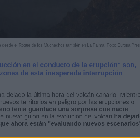
sa desde el Roque de los Muchachos también en La Palma. Foto: Europa Pre
ucción en el conducto de la erupción" son,
azones de esta inesperada interrupción
a dejado la última hora del volcán canario. Mientr
uevos territorios en peligro por las erupciones o
eno tenía guardada una sorpresa que nadie
te nuevo guion en la evolución del volcán
ha dejad
 que ahora están "evaluando nuevos escenarios