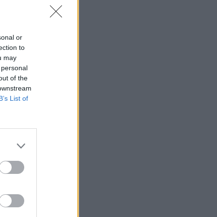
sonal or
ection to
ou may
 personal
out of the
 downstream
B’s List of
ón