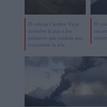
El volcán Cumbre Vieja
El vo
devuelve la paz a los
encami
palmeros que tendrán que
erupti
reconstruir la isla