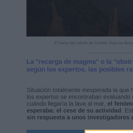
El humo del volcán de Cumbre Vieja se divi
La "recarga de magma" o la "obstr
según los expertos, las posibles r
Situación totalmente inesperada la que h
los expertos se encontraban evaluando n
cuándo llegaría la lava al mar,
el fenóm
esperaba: el cese de su actividad
. Es
sin respuesta a unos investigadores