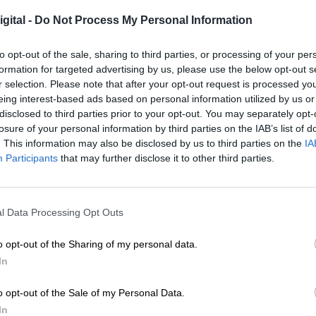
gital -
Do Not Process My Personal Information
ende a todos con el cese repentino de
u actividad
to opt-out of the sale, sharing to third parties, or processing of your per
formation for targeted advertising by us, please use the below opt-out s
r selection. Please note that after your opt-out request is processed y
eing interest-based ads based on personal information utilized by us or
hora, una incógnita
disclosed to third parties prior to your opt-out. You may separately opt-
losure of your personal information by third parties on the IAB’s list of
. This information may also be disclosed by us to third parties on the
IA
uelta de hoja a la actividad del 'Cumbre Vieja' que
Participants
that may further disclose it to other third parties.
Ahora mismo, los expertos están trabajando en
frenazo repentino y, además, cuál será el
el volcán canario. Ya en las últimas horas había
l Data Processing Opt Outs
caliente de la Palma, uno de ellos con más de 3
, nada hacía atisbar esta detención repentina de la
o opt-out of the Sharing of my personal data.
In
o opt-out of the Sale of my Personal Data.
inesperado parón han recogido la gran explosi
In