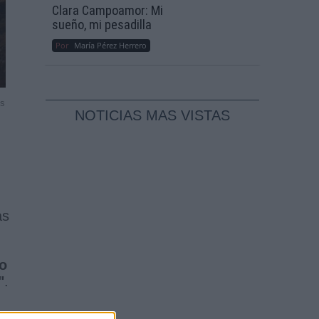
Clara Campoamor: Mi
sueño, mi pesadilla
Por
María Pérez Herrero
ss
NOTICIAS MAS VISTAS
as
o
"
.