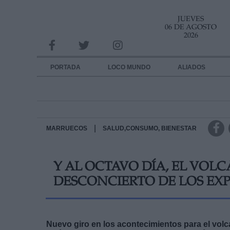
JUEVES
INFORMACION SOBRE LA PROTECCIÓN DE TUS DATOS
06 DE AGOSTO
2026
Responsable:
Finalidad:
PORTADA
LOCO MUNDO
ALIADOS
Datos tratados:
Legitimación:
Destinatarios:
|
MARRUECOS
SALUD,CONSUMO, BIENESTAR
Derechos:
Y AL OCTAVO DÍA, EL VOLC
link
DESCONCIERTO DE LOS EX
Información adicional
link
Nuevo giro en los acontecimientos para el vol