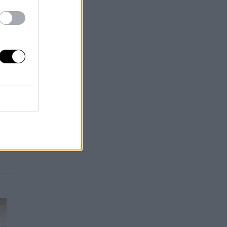
e
a
o
sí