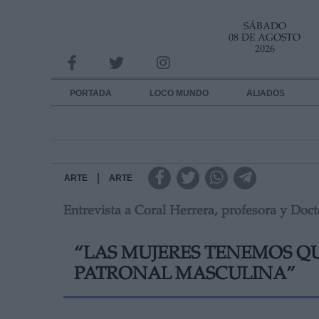
SÁBADO
INFORMACION SOBRE LA PROTECCIÓN DE TUS DATOS
08 DE AGOSTO
2026
Responsable:
Finalidad:
PORTADA
LOCO MUNDO
ALIADOS
Datos tratados:
Legitimación:
Destinatarios:
|
ARTE
ARTE
Entrevista a Coral Herrera, profesora y D
Derechos:
link
“LAS MUJERES TENEMOS Q
Información adicional
link
PATRONAL MASCULINA”