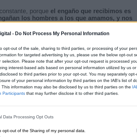
 constante, porque
el engaño que recibimos es
 engañan los hombres a los que amamos, y nos
 que estar todo el tiempo con los pies en la tierra
s hagan trabajar gratis el resto de nuestras vidas,
gital -
Do Not Process My Personal Information
o de la monogamia.
to opt-out of the sale, sharing to third parties, or processing of your per
formation for targeted advertising by us, please use the below opt-out s
n cuando la relación que se da es de puro
r selection. Please note that after your opt-out request is processed y
 es abandonarla, pero todas sabemos que esto 
eing interest-based ads based on personal information utilized by us or
do rota…
disclosed to third parties prior to your opt-out. You may separately opt-
losure of your personal information by third parties on the IAB’s list of
. This information may also be disclosed by us to third parties on the
IA
rnos a nosotras
Participants
that may further disclose it to other third parties.
aríamos de sufrir por
en como objetivo
ntico
, por eso está el
l Data Processing Opt Outs
ando y suplicando
 aprovechan de
o opt-out of the Sharing of my personal data.
icción, así que hay