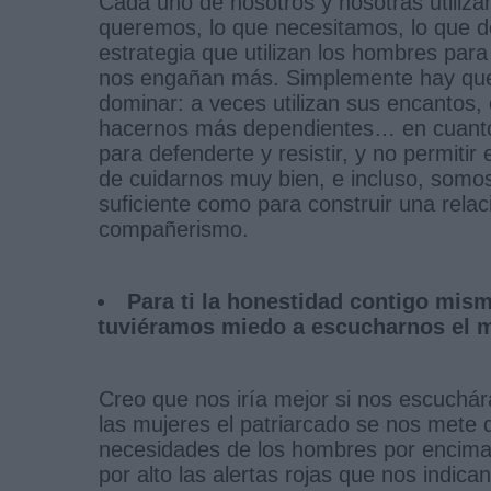
Cada uno de nosotros y nosotras utiliza
queremos, lo que necesitamos, lo que
estrategia que utilizan los hombres pa
nos engañan más. Simplemente hay que p
dominar: a veces utilizan sus encantos
hacernos más dependientes… en cuanto v
para defenderte y resistir, y no permit
de cuidarnos muy bien, e incluso, somos
suficiente como para construir una relaci
compañerismo.
Para ti la honestidad contigo mism
tuviéramos miedo a escucharnos el m
Creo que nos iría mejor si nos escuchár
las mujeres el patriarcado se nos mete 
necesidades de los hombres por encima
por alto las alertas rojas que nos ind