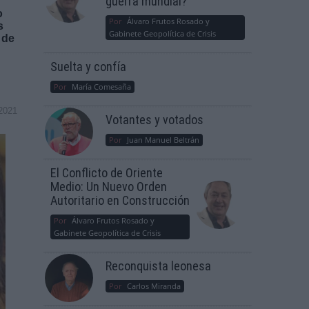
guerra mundial?
o
Por
Álvaro Frutos Rosado y
s
Gabinete Geopolítica de Crisis
 de
Suelta y confía
Por
María Comesaña
2021
Votantes y votados
Por
Juan Manuel Beltrán
El Conflicto de Oriente
Medio: Un Nuevo Orden
Autoritario en Construcción
Por
Álvaro Frutos Rosado y
Gabinete Geopolítica de Crisis
Reconquista leonesa
Por
Carlos Miranda