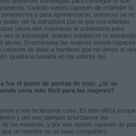
mos diferentes estrategias para conseguir lo que
 deseamos. Cuando somos capaces de entender la
ra someternos y para aprovecharse, entonces ya no
oder ver la estructura con la que nos intentan
, otras veces nos machacan la autoestima para
es la estrategia, puedes establecer tu estrategi
ir el abuso. Enamoradas las mujeres somos capaces
 capaces de dejar a hombres que no tienen el nive
ón igualitaria basada en los valores del
a fue el punto de partida de todo. ¿Si no
undo sería más fácil para las mujeres?
amos y nos hiciéramos caso. Es bien difícil porque
dentro y por eso siempre priorizamos las
 de las nuestras, y por eso somos capaces de pa
ican que un hombre no es buen compañero.