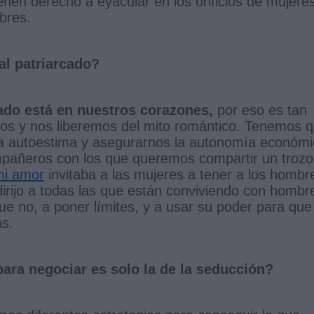
enen derecho a eyacular en los orificios de mujere
bres.
 al patriarcado?
cado está en nuestros corazones,
por eso es tan
os y nos liberemos del mito romántico. Tenemos 
ra autoestima y asegurarnos la autonomía económ
ompañeros con los que queremos compartir un trozo
mi amor
invitaba a las mujeres a tener a los hombr
irijo a todas las que están conviviendo con hombr
ue no, a poner límites, y a usar su poder para que
as.
ara negociar es solo la de la seducción?