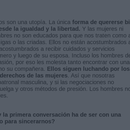
s son una utopía. La única
forma de quererse b
sde la igualdad y la libertad.
Y las mujeres ni
ombres no son educados para que nos traten como 
gas o las criadas. Ellos no están acostumbrados 
acostumbrados a recibir cuidados y servicios
mero y luego de su esposa. Incluso los hombres d
asión, por eso les molesta tanto encontrar con una
sino su compañera.
Ellos siguen luchando por los
 derechos de las mujeres
. Así que nosotras
atronal masculina, y si las negociaciones no
 huelga y otros métodos de presión. Los hombres n
yes.
y la primera conversación ha de ser con una
 para sincerarnos?