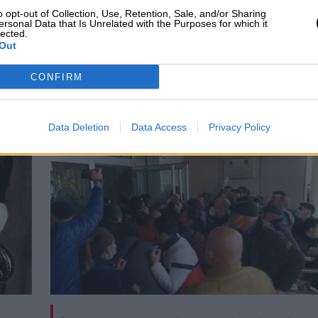
isfrutado gente que piensa muy distinto a mí. Por
o opt-out of Collection, Use, Retention, Sale, and/or Sharing
 entra desde la emoción
”.
ersonal Data that Is Unrelated with the Purposes for which it
lected.
Out
CONFIRM
lorca
CIAS RELACIONADAS
Data Deletion
Data Access
Privacy Policy