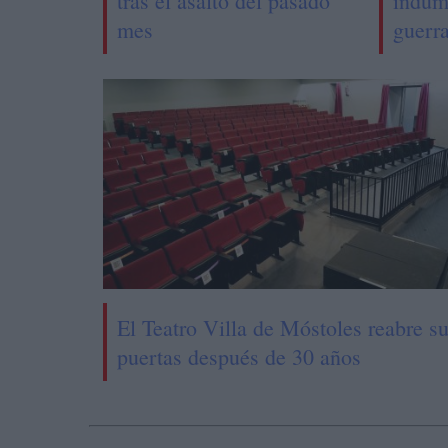
tras el asalto del pasado
indum
mes
guerr
El Teatro Villa de Móstoles reabre s
puertas después de 30 años