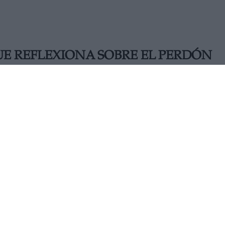
UE REFLEXIONA SOBRE EL PERDÓN
la de Iciar Bollaín, Maixabel. Estrenada el 17 de septiembre 
culas más redondas de la directora, tratando temas delicado
JUEVES, 23 SEPTIEMBRE 