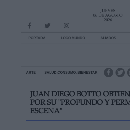
JUEVES
INFORMACION SOBRE LA PROTECCIÓN DE TUS DATOS
06 DE AGOSTO
2026
Responsable:
Finalidad:
PORTADA
LOCO MUNDO
ALIADOS
Datos tratados:
Legitimación:
Destinatarios:
|
ARTE
SALUD,CONSUMO, BIENESTAR
Derechos:
JUAN DIEGO BOTTO OBTIEN
link
POR SU "PROFUNDO Y PE
Información adicional
link
ESCENA"