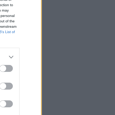
 Es
ection to
ou may
 personal
out of the
 downstream
 en
B’s List of
s
o y
le