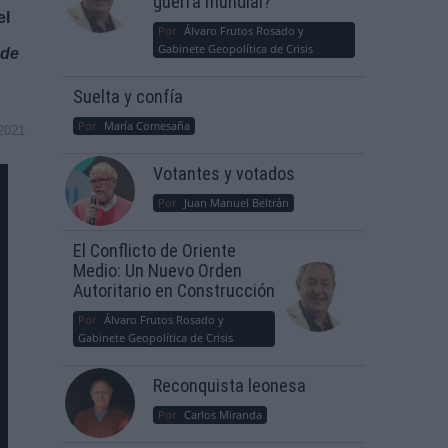
guerra mundial?
el
Por
Álvaro Frutos Rosado y
Gabinete Geopolítica de Crisis
 de
Suelta y confía
Por
María Comesaña
2021
Votantes y votados
Por
Juan Manuel Beltrán
El Conflicto de Oriente
Medio: Un Nuevo Orden
Autoritario en Construcción
Por
Álvaro Frutos Rosado y
Gabinete Geopolítica de Crisis
Reconquista leonesa
Por
Carlos Miranda