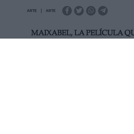
|
ARTE
ARTE
MAIXABEL, LA PELÍCULA Q
Este viernes llegará a los cines la última pelícu
el festival de San Sebastián es una de las pelí
complejos: el terrorismo y el perdón.
AUTOR RAQUEL LÓPEZ PACIOS
Mas artículos del mismo autor/a