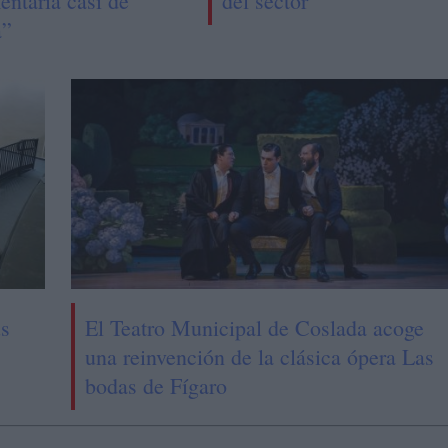
entaria casi de
del sector
a”
us
El Teatro Municipal de Coslada acoge
una reinvención de la clásica ópera Las
bodas de Fígaro