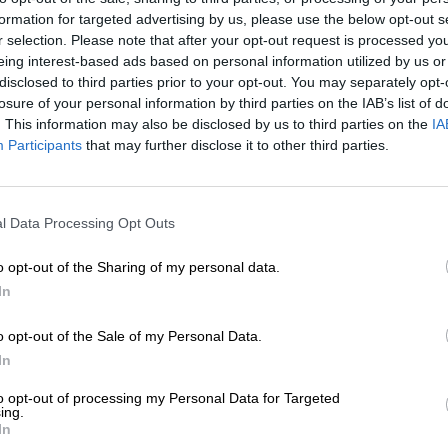
conómicamente rentable y un éxito en taquilla
.
formation for targeted advertising by us, please use the below opt-out s
 buena voluntad
”, concluía el premiado en una
r selection. Please note that after your opt-out request is processed y
eing interest-based ads based on personal information utilized by us or
disclosed to third parties prior to your opt-out. You may separately opt-
losure of your personal information by third parties on the IAB’s list of
eta y escrita e interpretad por Botto, está basada
. This information may also be disclosed by us to third parties on the
IA
y versos para componer el relato social que se daba
Participants
that may further disclose it to other third parties.
romiso político y cultural de este último. Para
aje a Federico García Lorca y a otras persona
 la democracia y que están repartidas por las
l Data Processing Opt Outs
lo largo de toda la función, se intenta responder a
e un hombre asesinado por su compromiso polític
o opt-out of the Sharing of my personal data.
ivindicar eso y más en un contexto de
In
 homosexuales
”, contesta el intérprete.
o opt-out of the Sale of my Personal Data.
In
do por su compromiso y valentía es lo que más 
romiso social en mi teatro y es evidente que esta
to opt-out of processing my Personal Data for Targeted
metida
”, reconoce. “
Ha ganado lo que muchos
ing.
In
inero y que no va a funcionar.
El riesgo de esta