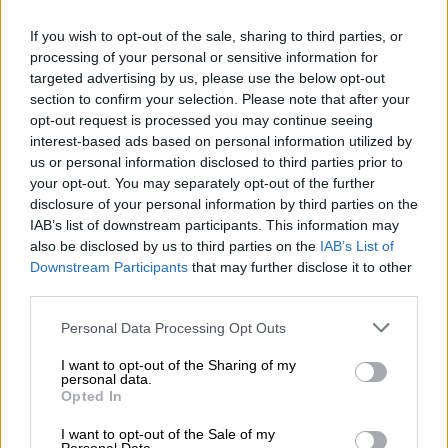
una tercera guerra mundial?
If you wish to opt-out of the sale, sharing to third parties, or
Por
Álvaro Frutos Rosado y Gabinete
Geopolítica de Crisis
processing of your personal or sensitive information for
targeted advertising by us, please use the below opt-out
section to confirm your selection. Please note that after your
Suelta y confía
opt-out request is processed you may continue seeing
Por
María Comesaña
interest-based ads based on personal information utilized by
us or personal information disclosed to third parties prior to
your opt-out. You may separately opt-out of the further
Votantes y votados
disclosure of your personal information by third parties on the
Por
Juan Manuel Beltrán
IAB’s list of downstream participants. This information may
also be disclosed by us to third parties on the
IAB’s List of
Downstream Participants
that may further disclose it to other
El Conflicto de Oriente Medio:
third parties.
Un Nuevo Orden Autoritario
en Construcción
Personal Data Processing Opt Outs
Por
Álvaro Frutos Rosado y Gabinete
Geopolítica de Crisis
I want to opt-out of the Sharing of my
personal data.
Opted In
Reconquista leonesa
I want to opt-out of the Sale of my
Por
Carlos Miranda