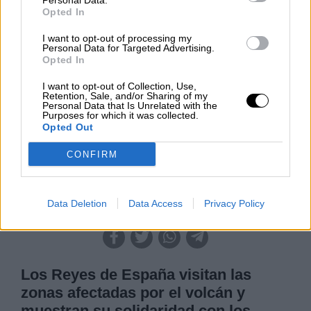
Personal Data.
Opted In
Clara Campoamor: Mi sueño,
I want to opt-out of processing my
mi pesadilla
Personal Data for Targeted Advertising.
Opted In
Por
María Pérez Herrero
I want to opt-out of Collection, Use,
Retention, Sale, and/or Sharing of my
Personal Data that Is Unrelated with the
Purposes for which it was collected.
Opted Out
NOTICIAS MAS VISTAS
CONFIRM
Data Deletion
Data Access
Privacy Policy
SALUD,CONSUMO, BIENESTAR
Los Reyes de España visitan las
zonas afectadas por el volcán y
muestran su solidaridad con los