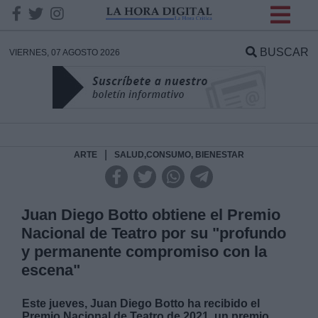
INFORMACION SOBRE LA
PROTECCIÓN DE TUS
BUSCAR
VIERNES, 07 AGOSTO 2026
DATOS
Responsable:
Finalidad:
|
ARTE
SALUD,CONSUMO, BIENESTAR
Datos tratados:
Juan Diego Botto obtiene el Premio
Nacional de Teatro por su "profundo
y permanente compromiso con la
Legitimación:
escena"
Destinatarios:
Este jueves, Juan Diego Botto ha recibido el
Premio Nacional de Teatro de 2021, un premio