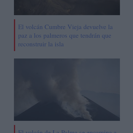
El volcán Cumbre Vieja devuelve la
paz a los palmeros que tendrán que
reconstruir la isla
El volcán de La Palma se encamina a