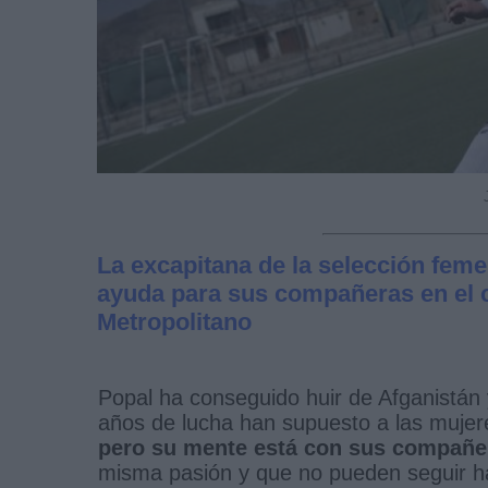
La excapitana de la selección femen
ayuda para sus compañeras en el c
Metropolitano
Popal ha conseguido huir de Afganistán
años de lucha han supuesto a las mujer
pero su mente está con sus compañe
misma pasión y que no pueden seguir hac