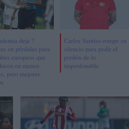
ndemia deja 7
Carlos Santiso rompe su
nes en pérdidas para
silencio para pedir el
lubes europeos que
perdón de lo
aducen en menos
imperdonable
es, pero mejores
os