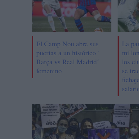
El Camp Nou abre sus
La pa
puertas a un histórico `
millo
Barça vs Real Madrid´
los c
femenino
se tr
fichaj
salari