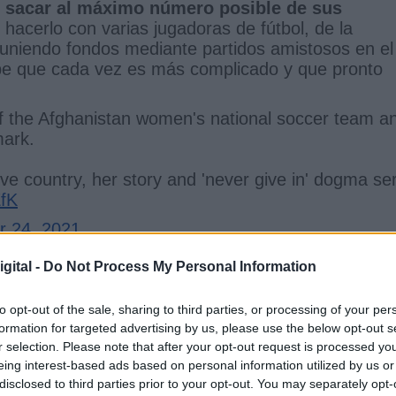
r sacar al máximo número posible de sus
 hacerlo con varias jugadoras de fútbol, de la
reuniendo fondos mediante partidos amistosos en el
be que cada vez es más complicado y que pronto
of the Afghanistan women's national soccer team a
ark.
ive country, her story and 'never give in' dogma se
EfK
 24, 2021
gital -
Do Not Process My Personal Information
miento al poder del fútbol para salvar
to opt-out of the sale, sharing to third parties, or processing of your per
formation for targeted advertising by us, please use the below opt-out s
án a sus compañeras afganas
r selection. Please note that after your opt-out request is processed y
eing interest-based ads based on personal information utilized by us or
disclosed to third parties prior to your opt-out. You may separately opt-