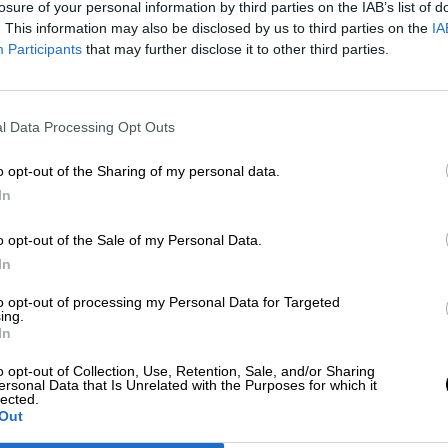
losure of your personal information by third parties on the IAB’s list of
 mi voz y lo voy a usar"
. This information may also be disclosed by us to third parties on the
IA
Participants
that may further disclose it to other third parties.
ol afgana y activista siempre ha luchado por
e"
.
Nadie mejor que ella conoce el esfuerzo que h
l Data Processing Opt Outs
tan conservadora como la de Afganistán para saca
opal cree que la clave para entender los derec
o opt-out of the Sharing of my personal data.
asta el regreso de los talibanes es la unión.
P
In
ar esta complicada situación que ahora atraviesan
tán.
o opt-out of the Sale of my Personal Data.
In
to opt-out of processing my Personal Data for Targeted
ing.
sperar: las mujeres no podrán practicar
In
fganistán
o opt-out of Collection, Use, Retention, Sale, and/or Sharing
ersonal Data that Is Unrelated with the Purposes for which it
lected.
 de 2021
Out