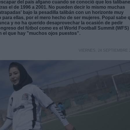
 escapar del país afgano cuando se conoció que los taliban
 tras el de 1996 a 2001. No pueden decir lo mismo muchas
rapadas' bajo la pesadilla talibán con un horizonte muy
o para ellas, por el mero hecho de ser mujeres. Popal sabe 
nca y no ha querido desaprovechar la ocasión de pedir
congreso del fútbol como es el World Football Summit (WFS)
en el que hay "muchos ojos puestos".
VIERNES, 24 SEPTIEMBRE 