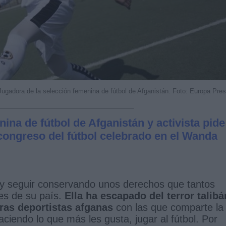
Jugadora de la selección femenina de fútbol de Afganistán. Foto: Europa Pre
ina de fútbol de Afganistán y activista pide
ongreso del fútbol celebrado en el Wanda
 y seguir conservando unos derechos que tantos
es de su país.
Ella ha escapado del terror talibá
ras deportistas afganas
con las que comparte la
iendo lo que más les gusta, jugar al fútbol. Por