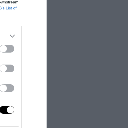
 downstream
B’s List of
a
r a
hos
or