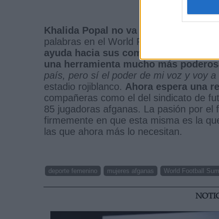
Khalida Popal no va a dejar de luchar
palabras en el World Football Sumit (W
ayuda hacia sus compatriotas no podr
una herramienta mucho más poderosa
país, pero sí el poder de mi voz y voy a 
estadio rojiblanco.
Ahora espera una re
compañeras como el del sindicato de futb
85 jugadoras afganas. La pasión por el f
firmemente en que esta misma es la que
las que ahora más lo necesitan.
deporte femenino
mujeres afganas
World Football Su
NOTI