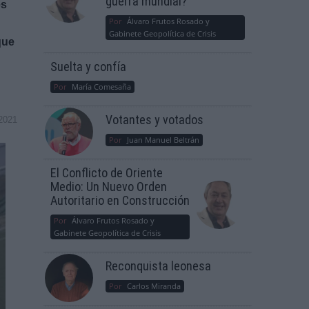
guerra mundial?
es
Por
Álvaro Frutos Rosado y
Gabinete Geopolítica de Crisis
que
Suelta y confía
Por
María Comesaña
Votantes y votados
2021
Por
Juan Manuel Beltrán
El Conflicto de Oriente
Medio: Un Nuevo Orden
Autoritario en Construcción
Por
Álvaro Frutos Rosado y
Gabinete Geopolítica de Crisis
Reconquista leonesa
Por
Carlos Miranda