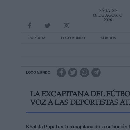
SÁBADO
INFORMACION SOBRE LA PROTECCIÓN DE TUS DATOS
08 DE AGOSTO
2026
Responsable:
Finalidad:
PORTADA
LOCO MUNDO
ALIADOS
Datos tratados:
Legitimación:
Destinatarios:
LOCO MUNDO
Derechos:
LA EXCAPITANA DEL FÚTBO
link
VOZ A LAS DEPORTISTAS AT
Información adicional
link
Khalida Popal es la excapitana de la selección 