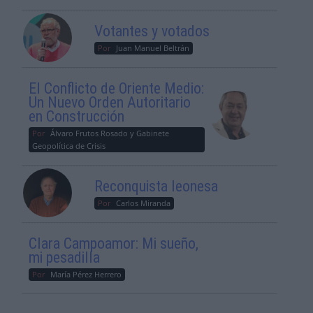
Votantes y votados
Por
Juan Manuel Beltrán
El Conflicto de Oriente Medio:
Un Nuevo Orden Autoritario
en Construcción
Por
Álvaro Frutos Rosado y Gabinete
Geopolítica de Crisis
Reconquista leonesa
Por
Carlos Miranda
Clara Campoamor: Mi sueño,
mi pesadilla
Por
María Pérez Herrero