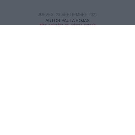
JUEVES, 23 SEPTIEMBRE 2021
AUTOR PAULA ROJAS
Mas artículos del mismo autor/a
Manifestación en favor de la despenalización del aborto del año
2018. Foto: Europa Press