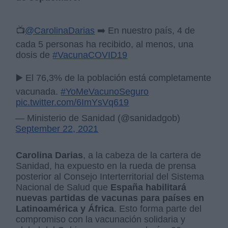
📺
@CarolinaDarias
➡️ En nuestro país, 4 de
cada 5 personas ha recibido, al menos, una
dosis de
#VacunaCOVID19
▶️ El 76,3% de la población está completamente
vacunada.
#YoMeVacunoSeguro
pic.twitter.com/6ImYsVq619
— Ministerio de Sanidad (@sanidadgob)
September 22, 2021
Carolina Darias
, a la cabeza de la cartera de
Sanidad, ha expuesto en la rueda de prensa
posterior al Consejo Interterritorial del Sistema
Nacional de Salud que
España habilitará
nuevas partidas de vacunas para países en
Latinoamérica y África
. Esto forma parte del
compromiso con la vacunación solidaria y