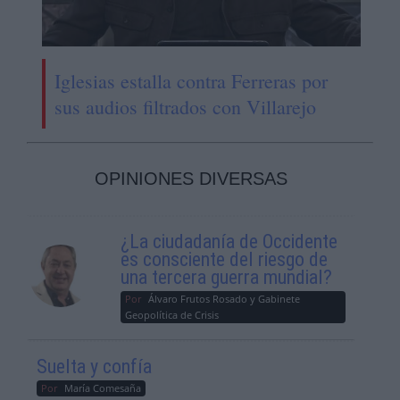
Iglesias estalla contra Ferreras por
sus audios filtrados con Villarejo
OPINIONES DIVERSAS
¿La ciudadanía de Occidente
es consciente del riesgo de
una tercera guerra mundial?
Por
Álvaro Frutos Rosado y Gabinete
Geopolítica de Crisis
Suelta y confía
Por
María Comesaña