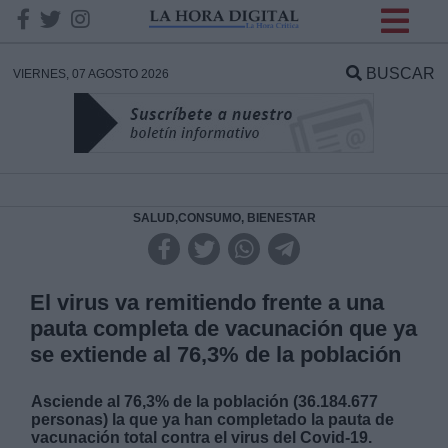
INFORMACION SOBRE LA
PROTECCIÓN DE TUS
BUSCAR
VIERNES, 07 AGOSTO 2026
DATOS
Responsable:
Finalidad:
SALUD,CONSUMO, BIENESTAR
Datos tratados:
El virus va remitiendo frente a una
pauta completa de vacunación que ya
se extiende al 76,3% de la población
Legitimación:
Asciende al 76,3% de la población (36.184.677
Destinatarios:
personas) la que ya han completado la pauta de
vacunación total contra el virus del Covid-19.