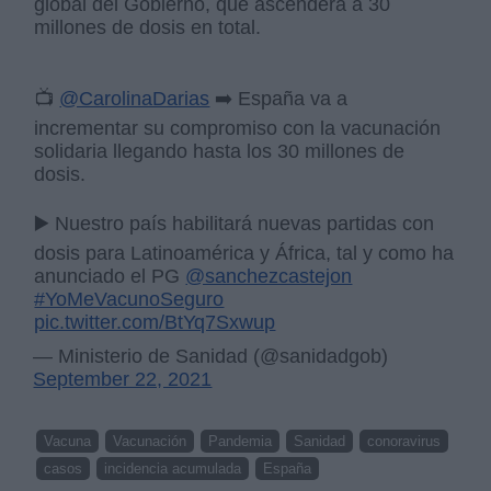
global del Gobierno, que ascenderá a 30
millones de dosis en total.
📺
@CarolinaDarias
➡️ España va a
incrementar su compromiso con la vacunación
solidaria llegando hasta los 30 millones de
dosis.
▶️ Nuestro país habilitará nuevas partidas con
dosis para Latinoamérica y África, tal y como ha
anunciado el PG
@sanchezcastejon
#YoMeVacunoSeguro
pic.twitter.com/BtYq7Sxwup
— Ministerio de Sanidad (@sanidadgob)
September 22, 2021
Vacuna
Vacunación
Pandemia
Sanidad
conoravirus
casos
incidencia acumulada
España