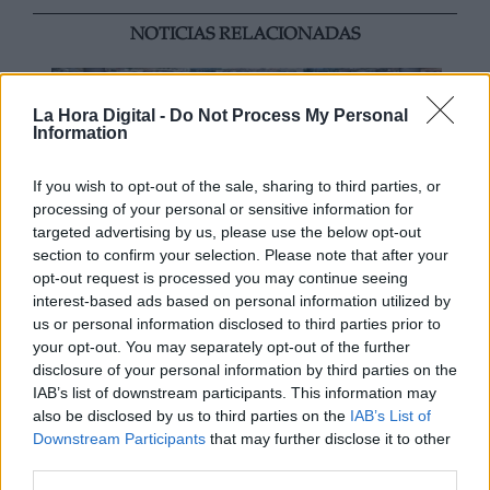
NOTICIAS RELACIONADAS
La Hora Digital -
Do Not Process My Personal
Information
If you wish to opt-out of the sale, sharing to third parties, or
processing of your personal or sensitive information for
targeted advertising by us, please use the below opt-out
section to confirm your selection. Please note that after your
opt-out request is processed you may continue seeing
interest-based ads based on personal information utilized by
us or personal information disclosed to third parties prior to
Mario García de Castro: "Todas
your opt-out. You may separately opt-out of the further
estas conquistas siguen siendo un
disclosure of your personal information by third parties on the
IAB’s list of downstream participants. This information may
camino abierto para el mañana"
also be disclosed by us to third parties on the
IAB’s List of
Downstream Participants
that may further disclose it to other
third parties.