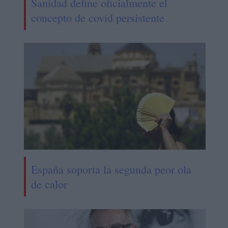
Sanidad define oficialmente el
concepto de covid persistente
España soporta la segunda peor ola
de calor