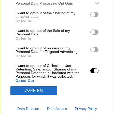
Personal Data Processing Opt Outs
I want to opt-out of the Sharing of my
personal data.
Opted In
I want to opt-out of the Sale of my
Personal Data.
Opted In
I want to opt-out of processing my
Personal Data for Targeted Advertising.
Esperamos que Pedro Sánchez
Opted In
recupere el sentido de sus palabras
I want to opt-out of Collection, Use,
Retention, Sale, and/or Sharing of my
Personal Data that Is Unrelated with the
Purposes for which it was collected.
Opted Out
CONFIRM
Data Deletion
Data Access
Privacy Policy