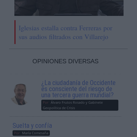
Iglesias estalla contra Ferreras por
sus audios filtrados con Villarejo
OPINIONES DIVERSAS
¿La ciudadanía de Occidente
es consciente del riesgo de
una tercera guerra mundial?
Por
Álvaro Frutos Rosado y Gabinete
Geopolítica de Crisis
Suelta y confía
Por
María Comesaña