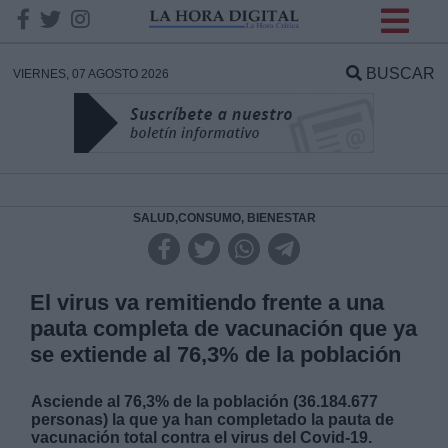
INFORMACION SOBRE LA
PROTECCIÓN DE TUS
BUSCAR
VIERNES, 07 AGOSTO 2026
DATOS
Responsable:
Finalidad:
SALUD,CONSUMO, BIENESTAR
Datos tratados:
El virus va remitiendo frente a una
pauta completa de vacunación que ya
se extiende al 76,3% de la población
Legitimación:
Asciende al 76,3% de la población (36.184.677
Destinatarios:
personas) la que ya han completado la pauta de
vacunación total contra el virus del Covid-19.