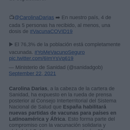
📺
@CarolinaDarias
➡️ En nuestro país, 4 de
cada 5 personas ha recibido, al menos, una
dosis de
#VacunaCOVID19
▶️ El 76,3% de la población está completamente
vacunada.
#YoMeVacunoSeguro
pic.twitter.com/6ImYsVq619
— Ministerio de Sanidad (@sanidadgob)
September 22, 2021
Carolina Darias
, a la cabeza de la cartera de
Sanidad, ha expuesto en la rueda de prensa
posterior al Consejo Interterritorial del Sistema
Nacional de Salud que
España habilitará
nuevas partidas de vacunas para países en
Latinoamérica y África
. Esto forma parte del
compromiso con la vacunación solidaria y