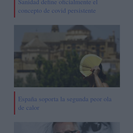
Sanidad define oficialmente el
concepto de covid persistente
España soporta la segunda peor ola
de calor