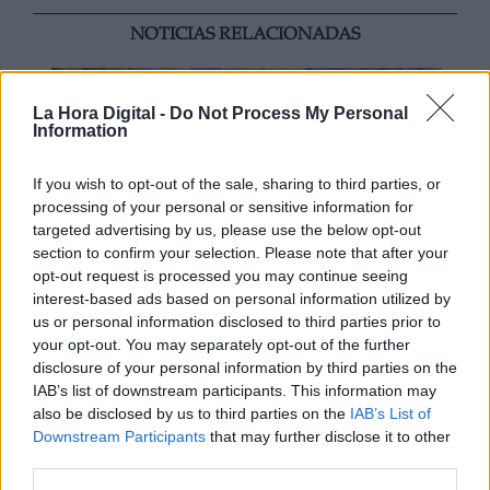
NOTICIAS RELACIONADAS
La Hora Digital -
Do Not Process My Personal
Information
If you wish to opt-out of the sale, sharing to third parties, or
processing of your personal or sensitive information for
targeted advertising by us, please use the below opt-out
section to confirm your selection. Please note that after your
opt-out request is processed you may continue seeing
interest-based ads based on personal information utilized by
us or personal information disclosed to third parties prior to
Mario García de Castro: "Todas
your opt-out. You may separately opt-out of the further
estas conquistas siguen siendo un
disclosure of your personal information by third parties on the
IAB’s list of downstream participants. This information may
camino abierto para el mañana"
also be disclosed by us to third parties on the
IAB’s List of
Downstream Participants
that may further disclose it to other
third parties.