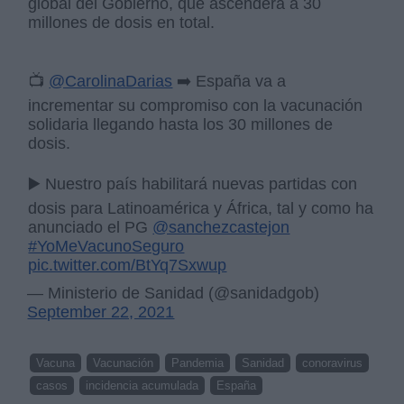
global del Gobierno, que ascenderá a 30
millones de dosis en total.
📺
@CarolinaDarias
➡️ España va a
incrementar su compromiso con la vacunación
solidaria llegando hasta los 30 millones de
dosis.
▶️ Nuestro país habilitará nuevas partidas con
dosis para Latinoamérica y África, tal y como ha
anunciado el PG
@sanchezcastejon
#YoMeVacunoSeguro
pic.twitter.com/BtYq7Sxwup
— Ministerio de Sanidad (@sanidadgob)
September 22, 2021
Vacuna
Vacunación
Pandemia
Sanidad
conoravirus
casos
incidencia acumulada
España