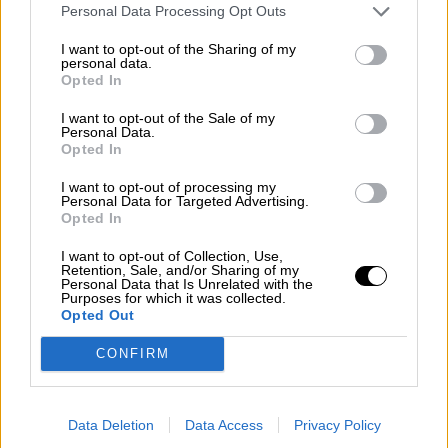
Personal Data Processing Opt Outs
I want to opt-out of the Sharing of my
personal data.
Opted In
I want to opt-out of the Sale of my
Personal Data.
Opted In
I want to opt-out of processing my
Personal Data for Targeted Advertising.
Esperamos que Pedro Sánchez
Opted In
recupere el sentido de sus palabras
I want to opt-out of Collection, Use,
Retention, Sale, and/or Sharing of my
Personal Data that Is Unrelated with the
Purposes for which it was collected.
Opted Out
CONFIRM
Data Deletion
Data Access
Privacy Policy