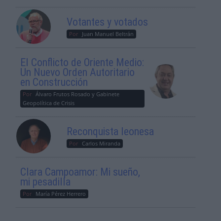
Votantes y votados
Por
Juan Manuel Beltrán
El Conflicto de Oriente Medio:
Un Nuevo Orden Autoritario
en Construcción
Por
Álvaro Frutos Rosado y Gabinete
Geopolítica de Crisis
Reconquista leonesa
Por
Carlos Miranda
Clara Campoamor: Mi sueño,
mi pesadilla
Por
María Pérez Herrero