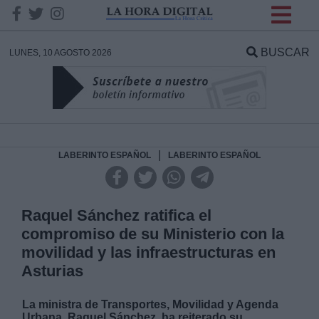
INFORMACION SOBRE LA
PROTECCIÓN DE TUS
BUSCAR
LUNES, 10 AGOSTO 2026
DATOS
Responsable:
Finalidad:
|
LABERINTO ESPAÑOL
LABERINTO ESPAÑOL
Datos tratados:
Raquel Sánchez ratifica el
compromiso de su Ministerio con la
movilidad y las infraestructuras en
Legitimación:
Asturias
Destinatarios:
La ministra de Transportes, Movilidad y Agenda
Urbana, Raquel Sánchez, ha reiterado su