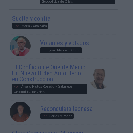
Geopolítica de Crisis
Suelta y confía
Por
María Comesaña
Votantes y votados
Por
Juan Manuel Beltrán
El Conflicto de Oriente Medio:
Un Nuevo Orden Autoritario
en Construcción
Por
Álvaro Frutos Rosado y Gabinete
Geopolítica de Crisis
Reconquista leonesa
Por
Carlos Miranda