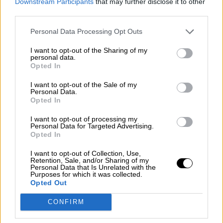
Downstream Participants
that may further disclose it to other
third parties.
Personal Data Processing Opt Outs
Detenido un hombre en Avilés por
I want to opt-out of the Sharing of my
un delito de violencia de género al
personal data.
Opted In
agredir a su pareja en la calle
I want to opt-out of the Sale of my
Personal Data.
Opted In
I want to opt-out of processing my
Personal Data for Targeted Advertising.
Opted In
I want to opt-out of Collection, Use,
Retention, Sale, and/or Sharing of my
Personal Data that Is Unrelated with the
Purposes for which it was collected.
Opted Out
CONFIRM
Adriana Lastra apela a la “unión