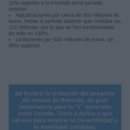
10% superior a lo invertido en el período
anterior.
Adjudicaciones por cerca de 350 millones de
euros, frente al período anterior que rondaba los
151 millones, por lo que se han incrementado
en más un 130%.
Licitaciones por 530 millones de euros, un
90% superior.
Se licitará la redacción del proyecto
del enlace de Robledo, de gran
importancia para la "Y" asturiana
entre Oviedo, Gijón y Avilés y que
servirá para mejorar la conectividad y
la movilidad cotidiana.