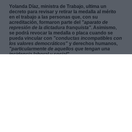
Yolanda Díaz, ministra de Trabajo, ultima un
decreto para revisar y retirar la medalla al mérito
en el trabajo a las personas que, con su
acreditación, formaron parte del
"aparato de
represión de la dictadura franquista"
. Asimismo,
se podrá revocar la medalla o placa cuando se
pueda vincular con
"conductas incompatibles con
los valores democráticos"
y derechos humanos,
"particularmente de aquellos que tengan una
incidencia laboral y social"
.
MARTES, 21 SEPTIEMBRE 2021
AUTOR CELIA MARTÍN
Mas artículos del mismo autor/a