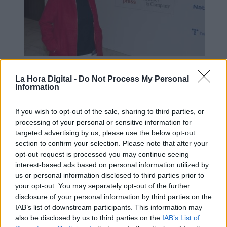
Adriana Lastra señala que “el
La Hora Digital -
Do Not Process My Personal
Information
comportamiento de la sociedad
española” ha sido la mejor lección
If you wish to opt-out of the sale, sharing to third parties, or
de la pandemia
processing of your personal or sensitive information for
targeted advertising by us, please use the below opt-out
section to confirm your selection. Please note that after your
opt-out request is processed you may continue seeing
interest-based ads based on personal information utilized by
us or personal information disclosed to third parties prior to
your opt-out. You may separately opt-out of the further
disclosure of your personal information by third parties on the
IAB’s list of downstream participants. This information may
also be disclosed by us to third parties on the
IAB’s List of