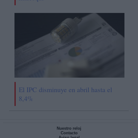
El IPC disminuye en abril hasta el
8,4%
Nuestro reloj
Contacto
Aviso legal