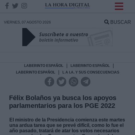
INFORMACION SOBRE LA
PROTECCIÓN DE TUS
BUSCAR
VIERNES, 07 AGOSTO 2026
DATOS
Responsable:
Finalidad:
|
|
LABERINTO ESPAÑOL
LABERINTO ESPAÑOL
|
LABERINTO ESPAÑOL
L A I.A. Y SUS CONSECUENCIAS
Datos tratados:
Félix Bolaños ya busca los apoyos
parlamentarios para los PGE 2022
Legitimación:
El ministro de la Presidencia comienza este martes
Destinatarios:
una ardua tarea que se prevé difícil, como lo fue el
año pasado, tratará de atar los votos necesarios