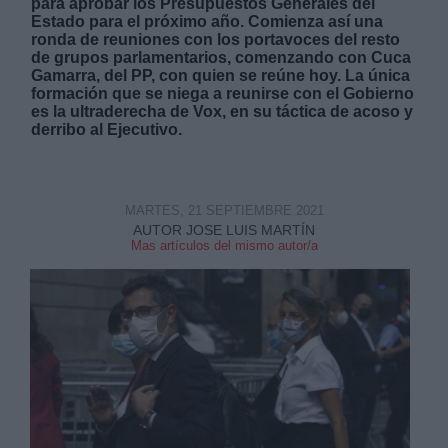
para aprobar los Presupuestos Generales del
Estado para el próximo año. Comienza así una
ronda de reuniones con los portavoces del resto
de grupos parlamentarios, comenzando con Cuca
Gamarra, del PP, con quien se reúne hoy. La única
formación que se niega a reunirse con el Gobierno
es la ultraderecha de Vox, en su táctica de acoso y
derribo al Ejecutivo.
Derechos:
link
MARTES, 21 SEPTIEMBRE 2021
Información adicional
AUTOR JOSE LUIS MARTÍN
link
Mas artículos del mismo autor/a