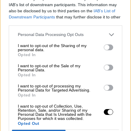
IAB’s list of downstream participants. This information may
also be disclosed by us to third parties on the
IAB’s List of
Bolaños vuelve a pedir apoyo para
Downstream Participants
that may further disclose it to other
third parties.
modificar la Constitución y que sea
inclusiva
Personal Data Processing Opt Outs
I want to opt-out of the Sharing of my
personal data.
Opted In
I want to opt-out of the Sale of my
Personal Data.
Opted In
I want to opt-out of processing my
Personal Data for Targeted Advertising.
Opted In
I want to opt-out of Collection, Use,
Retention, Sale, and/or Sharing of my
Personal Data that Is Unrelated with the
Purposes for which it was collected.
Paz Esteban, la directora del CNI,
Opted Out
sola ante el peligro