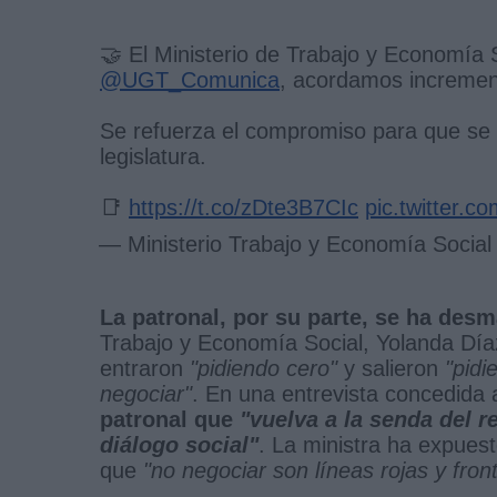
🤝 El Ministerio de Trabajo y Economía S
@UGT_Comunica
, acordamos incremen
Se refuerza el compromiso para que se si
legislatura.
📑
https://t.co/zDte3B7CIc
pic.twitter.
— Ministerio Trabajo y Economía Soci
La patronal, por su parte, se ha des
Trabajo y Economía Social, Yolanda Día
entraron
"pidiendo cero"
y salieron
"pidi
negociar"
. En una entrevista concedida
patronal que
"vuelva a la senda del 
diálogo social"
. La ministra ha expues
que
"no negociar son líneas rojas y fron