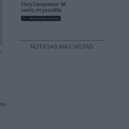
Clara Campoamor: Mi
sueño, mi pesadilla
Por
María Pérez Herrero
NOTICIAS MAS VISTAS
ss
nte