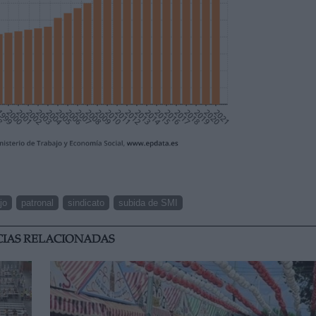
jo
patronal
sindicato
subida de SMI
CIAS RELACIONADAS