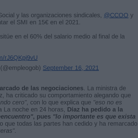
ocial y las organizaciones sindicales,
@CCOO
y
tar el SMI en 15€ en el 2021.
túe en el 60% del salario medio al final de la
com/rJ6QKpj9vU
al (@empleogob)
September 16, 2021
marcado de las negociaciones
. La ministra de
z, ha criticado su comportamiento alegando que
endo cero"
, con lo que explica que
"eso no es
 a La noche en 24 horas,
Díaz ha pedido a la
reencuentro"
, pues
"lo importante es que exista
to que todas las partes han cedido y ha remarcado
teras"
.