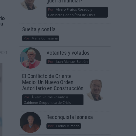
guerra mundial?
Por
Álvaro Frutos Rosado y
Gabinete Geopolítica de Crisis
rio
su
Suelta y confía
Por
María Comesaña
Votantes y votados
2021
Por
Juan Manuel Beltrán
El Conflicto de Oriente
Medio: Un Nuevo Orden
Autoritario en Construcción
Por
Álvaro Frutos Rosado y
Gabinete Geopolítica de Crisis
Reconquista leonesa
Por
Carlos Miranda