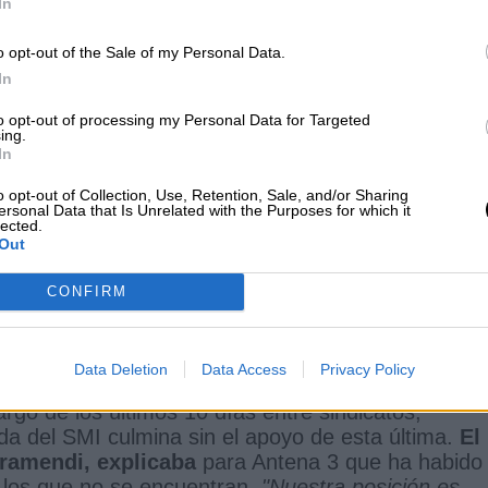
da del
#SMI
para 2021
In
o opt-out of the Sale of my Personal Data.
liente y convocar la mesa de negociación para que 
In
té ya en los 1.000 euros
https://t.co/W3vykIFLdx
to opt-out of processing my Personal Data for Targeted
ing.
16, 2021
In
o opt-out of Collection, Use, Retention, Sale, and/or Sharing
ersonal Data that Is Unrelated with the Purposes for which it
lected.
da de 15 euros y critica la actitud de la
Out
es no perjudican a ninguna empresa"
CONFIRM
Data Deletion
Data Access
Privacy Policy
argo de los últimos 10 días entre sindicatos,
ida del SMI culmina sin el apoyo de esta última.
El
aramendi, explicaba
para Antena 3 que ha habido
 los que no se encuentran.
"Nuestra posición es