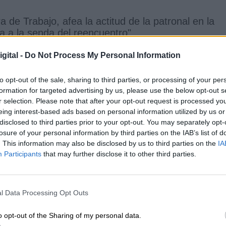
ra de Trabajo, afea la actitud de la patronal en la
va a la senda del reencuentro"
gital -
Do Not Process My Personal Information
LaNoche24h
en
@rtveplay
👇
https://t.co/vNjhohEjmi
4h)
September 16, 2021
to opt-out of the sale, sharing to third parties, or processing of your per
formation for targeted advertising by us, please use the below opt-out s
r selection. Please note that after your opt-out request is processed y
s se han producido en
"un contexto de dificultad
eing interest-based ads based on personal information utilized by us or
ubida desmesurada de la luz, que justifican total 
disclosed to third parties prior to your opt-out. You may separately opt-
losure of your personal information by third parties on the IAB’s list of
embargo, desde su cuenta de Twitter
han animado 
. This information may also be disclosed by us to third parties on the
IA
municaciones y convocar mesas de diálogo par
Participants
that may further disclose it to other third parties.
rofesional en España alcance los 1.000 euros.
As
 Política Sindical de UGT, ha asegurado que los
o"
de cara a
"resolver los problemas más graves d
l Data Processing Opt Outs
o opt-out of the Sharing of my personal data.