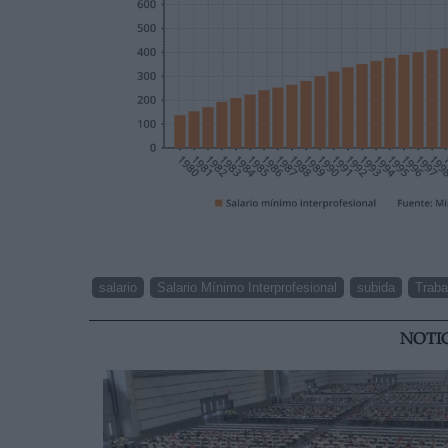
salario
Salario Mínimo Interprofesional
subida
Traba
NOTI