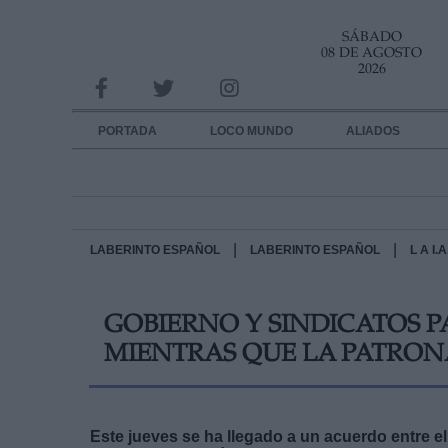
SÁBADO
INFORMACION SOBRE LA PROTECCIÓN DE TUS DATOS
08 DE AGOSTO
2026
Responsable:
Finalidad:
PORTADA
LOCO MUNDO
ALIADOS
Datos tratados:
Legitimación:
Destinatarios:
|
|
LABERINTO ESPAÑOL
LABERINTO ESPAÑOL
L A I
Derechos:
GOBIERNO Y SINDICATOS P
link
MIENTRAS QUE LA PATRONA
Información adicional
link
Este jueves se ha llegado a un acuerdo entre e