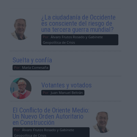
¿La ciudadanía de Occidente
es consciente del riesgo de
una tercera guerra mundial?
Por
Álvaro Frutos Rosado y Gabinete
Geopolítica de Crisis
Suelta y confía
Por
María Comesaña
Votantes y votados
Por
Juan Manuel Beltrán
El Conflicto de Oriente Medio:
Un Nuevo Orden Autoritario
en Construcción
Por
Álvaro Frutos Rosado y Gabinete
Geopolítica de Crisis