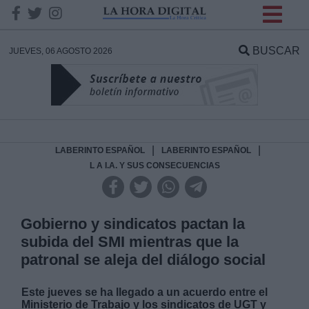
INFORMACION SOBRE LA
PROTECCIÓN DE TUS
BUSCAR
JUEVES, 06 AGOSTO 2026
DATOS
Responsable:
Finalidad:
|
|
LABERINTO ESPAÑOL
LABERINTO ESPAÑOL
L A I.A. Y SUS CONSECUENCIAS
Datos tratados:
Gobierno y sindicatos pactan la
subida del SMI mientras que la
Legitimación:
patronal se aleja del diálogo social
Destinatarios:
Este jueves se ha llegado a un acuerdo entre el
Ministerio de Trabajo y los sindicatos de UGT y