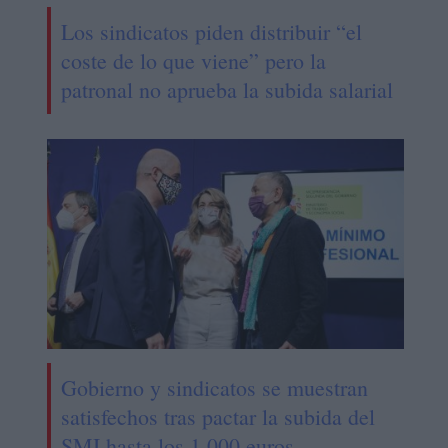
Los sindicatos piden distribuir “el
coste de lo que viene” pero la
patronal no aprueba la subida salarial
Gobierno y sindicatos se muestran
satisfechos tras pactar la subida del
SMI hasta los 1.000 euros