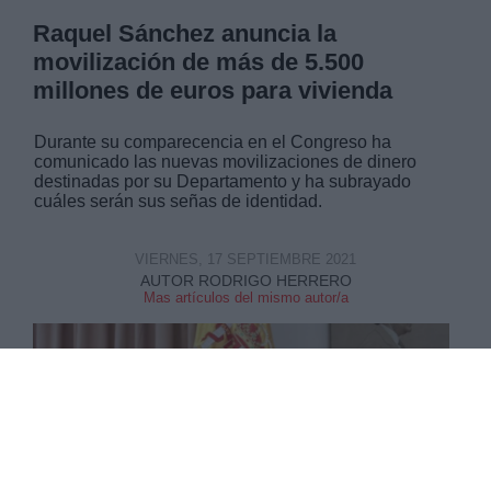
Raquel Sánchez anuncia la
movilización de más de 5.500
millones de euros para vivienda
Durante su comparecencia en el Congreso ha
comunicado las nuevas movilizaciones de dinero
destinadas por su Departamento y ha subrayado
cuáles serán sus señas de identidad.
VIERNES, 17 SEPTIEMBRE 2021
AUTOR RODRIGO HERRERO
Mas artículos del mismo autor/a