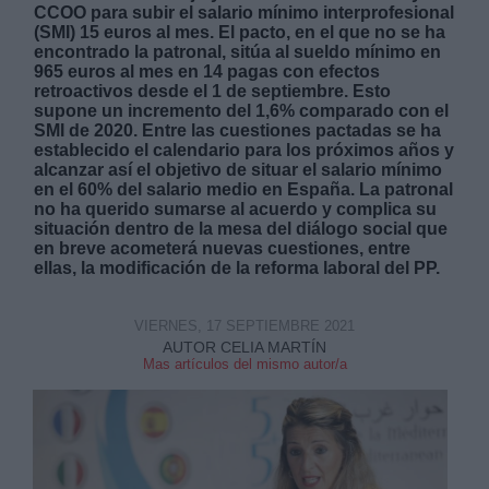
CCOO para subir el salario mínimo interprofesional
(SMI) 15 euros al mes. El pacto, en el que no se ha
encontrado la patronal, sitúa al sueldo mínimo en
965 euros al mes en 14 pagas con efectos
retroactivos desde el 1 de septiembre. Esto
supone un incremento del 1,6% comparado con el
SMI de 2020. Entre las cuestiones pactadas se ha
Derechos:
establecido el calendario para los próximos años y
alcanzar así el objetivo de situar el salario mínimo
en el 60% del salario medio en España. La patronal
link
no ha querido sumarse al acuerdo y complica su
situación dentro de la mesa del diálogo social que
Información adicional
en breve acometerá nuevas cuestiones, entre
link
ellas, la modificación de la reforma laboral del PP.
VIERNES, 17 SEPTIEMBRE 2021
AUTOR CELIA MARTÍN
Mas artículos del mismo autor/a