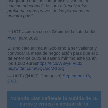
asegurado que los comprmisos
"van en el
camino adecuado"
de cara a
"resolver los
problemas más graves de las personas en
nuestro país
".
📈UGT acuerda con el Gobierno la subida del
#SMI
para 2021
El sindicato anima al Gobierno a ser valiente y
convocar la mesa de negociación para que el 1
de enero de 2022 el salario mínimo esté ya en
los 1.000 euros
https://t.co/W3vykIFLdx
pic.twitter.com/UQUuqMGIoQ
— UGT (@UGT_Comunica)
September 16,
2021
Yolanda Díaz defiende la subida de 15
euros y critica la actitud de la