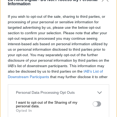
de la patronal, aunque no ha sido posible.
"Se
Information
dan las condiciones para continuar con la senda
de recuperación del SMI. ¿Cuándo?, cuanto
If you wish to opt-out of the sale, sharing to third parties, or
antes y ¿por cuánto?, lo que sea posible en
processing of your personal or sensitive information for
este contexto y situación económica, dentro de
targeted advertising by us, please use the below opt-out
lo marcado por los expertos"
, explicaba el
section to confirm your selection. Please note that after your
presidente.
opt-out request is processed you may continue seeing
interest-based ads based on personal information utilized by
us or personal information disclosed to third parties prior to
your opt-out. You may separately opt-out of the further
disclosure of your personal information by third parties on the
IAB’s list of downstream participants. This information may
also be disclosed by us to third parties on the
IAB’s List of
Downstream Participants
that may further disclose it to other
third parties.
Personal Data Processing Opt Outs
I want to opt-out of the Sharing of my
personal data.
Opted In