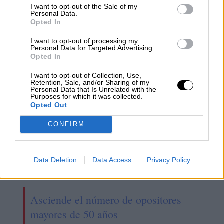
I want to opt-out of the Sale of my
Personal Data.
Opted In
salario
Salario Mínimo Interprofesional
subida
Trabajo
patronal
sindicato
subida de SMI
I want to opt-out of processing my
Personal Data for Targeted Advertising.
Opted In
NOTICIAS RELACIONADAS
I want to opt-out of Collection, Use,
Retention, Sale, and/or Sharing of my
Personal Data that Is Unrelated with the
Purposes for which it was collected.
Opted Out
CONFIRM
Data Deletion
Data Access
Privacy Policy
Asciende el número de opositores
mayores de 50 años