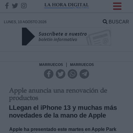
INFORMACION SOBRE LA
PROTECCIÓN DE TUS
BUSCAR
LUNES, 10 AGOSTO 2026
DATOS
Responsable:
Finalidad:
|
MARRUECOS
MARRUECOS
Datos tratados:
Apple anuncia una renovación de
productos
LLegan el iPhone 13 y muchas más
Legitimación:
novedades de la mano de Apple
Destinatarios:
Apple ha presentado este martes en Apple Park