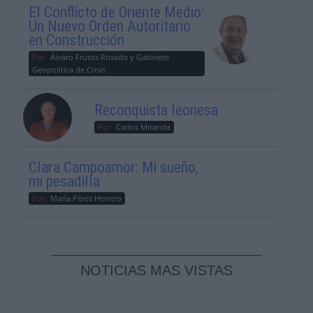
El Conflicto de Oriente Medio:
Un Nuevo Orden Autoritario
en Construcción
Por
Álvaro Frutos Rosado y Gabinete
Geopolítica de Crisis
Reconquista leonesa
Por
Carlos Miranda
Clara Campoamor: Mi sueño,
mi pesadilla
Por
María Pérez Herrero
NOTICIAS MAS VISTAS