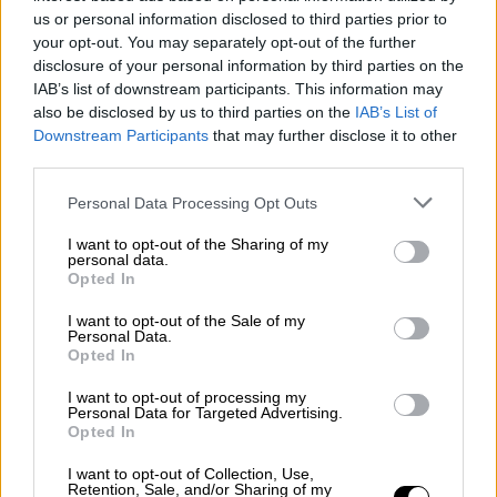
us or personal information disclosed to third parties prior to
your opt-out. You may separately opt-out of the further
disclosure of your personal information by third parties on the
IAB’s list of downstream participants. This information may
also be disclosed by us to third parties on the
IAB’s List of
Downstream Participants
that may further disclose it to other
third parties.
Personal Data Processing Opt Outs
I want to opt-out of the Sharing of my
personal data.
Opted In
Gobierno y PP desbloquean en horas
I want to opt-out of the Sale of my
Personal Data.
el pacto que tenían desde hace
Opted In
meses para renovar cuatro órganos
I want to opt-out of processing my
Personal Data for Targeted Advertising.
Constitucionales
Opted In
I want to opt-out of Collection, Use,
Retention, Sale, and/or Sharing of my