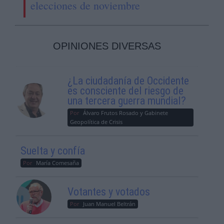
elecciones de noviembre
OPINIONES DIVERSAS
¿La ciudadanía de Occidente
es consciente del riesgo de
una tercera guerra mundial?
Por
Álvaro Frutos Rosado y Gabinete
Geopolítica de Crisis
Suelta y confía
Por
María Comesaña
Votantes y votados
Por
Juan Manuel Beltrán