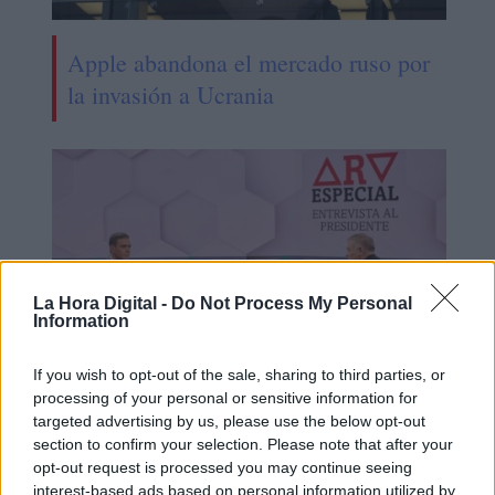
Apple abandona el mercado ruso por
la invasión a Ucrania
La Hora Digital -
Do Not Process My Personal
Information
If you wish to opt-out of the sale, sharing to third parties, or
processing of your personal or sensitive information for
Sánchez considera que el Rey
targeted advertising by us, please use the below opt-out
section to confirm your selection. Please note that after your
emérito debería dar una explicación
opt-out request is processed you may continue seeing
pública a los españoles
interest-based ads based on personal information utilized by