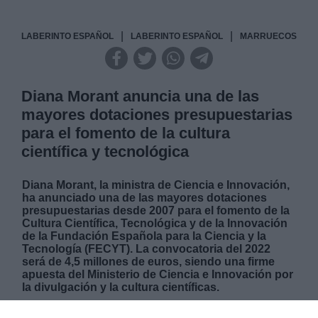
|
|
LABERINTO ESPAÑOL
LABERINTO ESPAÑOL
MARRUECOS
Diana Morant anuncia una de las
mayores dotaciones presupuestarias
para el fomento de la cultura
científica y tecnológica
Diana Morant, la ministra de Ciencia e Innovación,
ha anunciado una de las mayores dotaciones
presupuestarias desde 2007 para el fomento de la
Cultura Científica, Tecnológica y de la Innovación
de la Fundación Española para la Ciencia y la
Tecnología (FECYT). La convocatoria del 2022
será de 4,5 millones de euros, siendo una firme
apuesta del Ministerio de Ciencia e Innovación por
la divulgación y la cultura científicas.