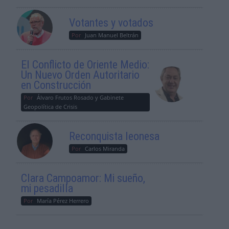
Votantes y votados
Por
Juan Manuel Beltrán
El Conflicto de Oriente Medio:
Un Nuevo Orden Autoritario
en Construcción
Por
Álvaro Frutos Rosado y Gabinete
Geopolítica de Crisis
Reconquista leonesa
Por
Carlos Miranda
Clara Campoamor: Mi sueño,
mi pesadilla
Por
María Pérez Herrero