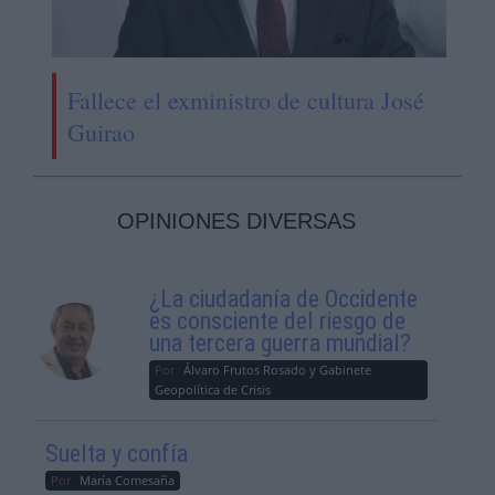
Fallece el exministro de cultura José
Guirao
OPINIONES DIVERSAS
¿La ciudadanía de Occidente
es consciente del riesgo de
una tercera guerra mundial?
Por
Álvaro Frutos Rosado y Gabinete
Geopolítica de Crisis
Suelta y confía
Por
María Comesaña