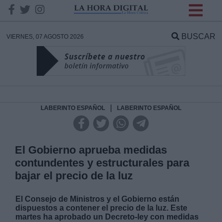
INFORMACION SOBRE LA
PROTECCIÓN DE TUS
BUSCAR
VIERNES, 07 AGOSTO 2026
DATOS
Responsable:
Finalidad:
|
LABERINTO ESPAÑOL
LABERINTO ESPAÑOL
Datos tratados:
El Gobierno aprueba medidas
contundentes y estructurales para
bajar el precio de la luz
Legitimación:
El Consejo de Ministros y el Gobierno están
Destinatarios:
dispuestos a contener el precio de la luz. Este
martes ha aprobado un Decreto-ley con medidas