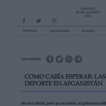
SÁBADO
INFORMACION SOBRE LA PROTECCIÓN DE TUS DATOS
08 DE AGOSTO
2026
Responsable:
Finalidad:
PORTADA
LOCO MUNDO
ALIADOS
Datos tratados:
Legitimación:
Destinatarios:
LOCO MUNDO
Derechos:
COMO CABÍA ESPERAR: LA
link
DEPORTE EN AFGANISTÁN
Información adicional
link
No era oficial, pero ya se intuía: el gobierno ta