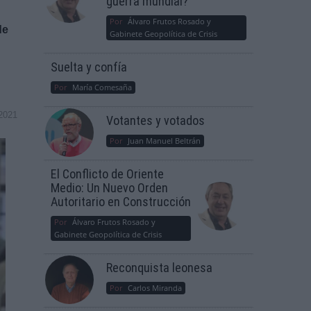
guerra mundial?
h
Por
Álvaro Frutos Rosado y
de
Gabinete Geopolítica de Crisis
Suelta y confía
Por
María Comesaña
2021
Votantes y votados
Por
Juan Manuel Beltrán
El Conflicto de Oriente
Medio: Un Nuevo Orden
Autoritario en Construcción
Por
Álvaro Frutos Rosado y
Gabinete Geopolítica de Crisis
Reconquista leonesa
Por
Carlos Miranda