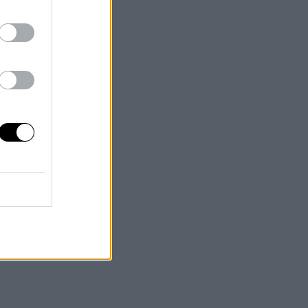
ia
del
s