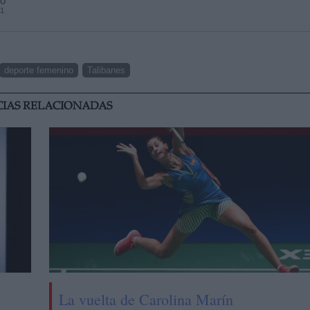
lo
21
deporte femenino
Talibanes
CIAS RELACIONADAS
La vuelta de Carolina Marín