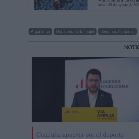
Por Altamira Gonza
lunes, 30 de agosto de 20
Afganistán
Derechos de la mujer
derechos humanos
NOTI
Cataluña apuesta por el deporte