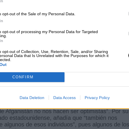
In
nuncian los integrantes del nuevo
o opt-out of the Sale of my Personal Data.
ano, marcado por la ausencia de
In
to opt-out of processing my Personal Data for Targeted
ez
ing.
e de 2021
In
o opt-out of Collection, Use, Retention, Sale, and/or Sharing
ersonal Data that Is Unrelated with the Purposes for which it
lected.
Out
 con los miembros del nuevo gobierno talibán
CONFIRM
ad internacional no se han hecho esperar.
Aleman
esiones en una reunión de 22 ministros de
a ONU y la Unión Europea
con unas expectativas 
Data Deletion
Data Access
Privacy Policy
o Maas, ministro de Asuntos Exteriores alemán,
de Afganistán no nos hacen ser optimistas”. Por su
stado estadounidense, añadía que “también nos
 de algunos de esos individuos”, pues algunos de lo