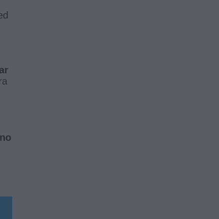
ed
ar
ra
 no