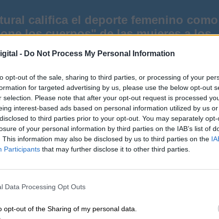
tural califica el deporte femenino como
one los cuerpos" de las mujeres a los
medios
gital -
Do Not Process My Personal Information
to opt-out of the sale, sharing to third parties, or processing of your per
formation for targeted advertising by us, please use the below opt-out s
r selection. Please note that after your opt-out request is processed y
eing interest-based ads based on personal information utilized by us or
disclosed to third parties prior to your opt-out. You may separately opt-
tal
, lo de “inclusivo” se quedó en eso, en una
losure of your personal information by third parties on the IAB’s list of
ntegrantes del nuevo gobierno talibán no hizo más
. This information may also be disclosed by us to third parties on the
IA
cerse y mucho al anterior mandato de este régime
Participants
that may further disclose it to other third parties.
nes han mantenido su núcleo fuerte con Mulá
el movimiento, como máximo exponente en un
brilla por su ausencia.
l Data Processing Opt Outs
o opt-out of the Sharing of my personal data.