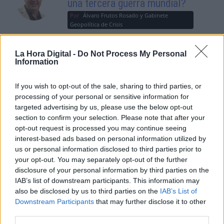
una tercera guerra mundial?
Por
Álvaro Frutos Rosado y Gabinete
Geopolítica de Crisis
Suelta y confía
La Hora Digital -
Do Not Process My Personal
Information
Por
María Comesaña
If you wish to opt-out of the sale, sharing to third parties, or
Votantes y votados
processing of your personal or sensitive information for
Por
Juan Manuel Beltrán
targeted advertising by us, please use the below opt-out
section to confirm your selection. Please note that after your
opt-out request is processed you may continue seeing
El Conflicto de Oriente Medio:
interest-based ads based on personal information utilized by
Un Nuevo Orden Autoritario
us or personal information disclosed to third parties prior to
en Construcción
your opt-out. You may separately opt-out of the further
Por
Álvaro Frutos Rosado y Gabinete
disclosure of your personal information by third parties on the
Geopolítica de Crisis
IAB’s list of downstream participants. This information may
also be disclosed by us to third parties on the
IAB’s List of
Downstream Participants
that may further disclose it to other
Reconquista leonesa
third parties.
Por
Carlos Miranda