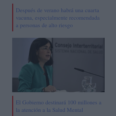
Después de verano habrá una cuarta
vacuna, especialmente recomendada
a personas de alto riesgo
El Gobierno destinará 100 millones a
la atención a la Salud Mental