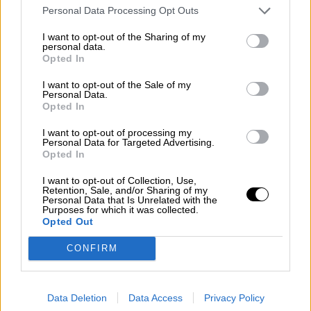
Personal Data Processing Opt Outs
Clara Campoamor: Mi sueño,
I want to opt-out of the Sharing of my
mi pesadilla
personal data.
Opted In
Por
María Pérez Herrero
I want to opt-out of the Sale of my
Personal Data.
Opted In
NOTICIAS MAS VISTAS
I want to opt-out of processing my
Personal Data for Targeted Advertising.
Opted In
I want to opt-out of Collection, Use,
Retention, Sale, and/or Sharing of my
Personal Data that Is Unrelated with the
Purposes for which it was collected.
|
LOCO MUNDO
SALUD,CONSUMO, BIENESTAR
Opted Out
CONFIRM
Carolina Darias destaca las tres
lecciones que nos ha dejado la
Data Deletion
Data Access
Privacy Policy
pandemia del coronavirus antes sus