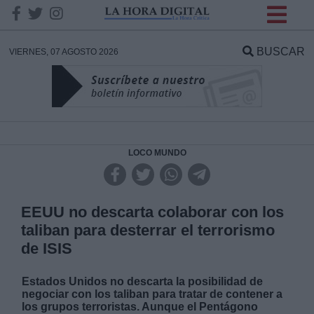
INFORMACION SOBRE LA
PROTECCIÓN DE TUS
BUSCAR
VIERNES, 07 AGOSTO 2026
DATOS
Responsable:
Finalidad:
LOCO MUNDO
Datos tratados:
EEUU no descarta colaborar con los
taliban para desterrar el terrorismo
de ISIS
Legitimación:
Estados Unidos no descarta la posibilidad de
Destinatarios:
negociar con los taliban para tratar de contener a
los grupos terroristas. Aunque el Pentágono