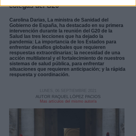
colegas del G20
Carolina Darias, La ministra de Sanidad del
Gobierno de España, ha destacado en su primera
intervención durante la reunión del G20 de la
Salud las tres lecciones que ha dejado la
pandemia: La importancia de los Estados para
enfrentar desafíos globales que requieren
respuestas extraordinarias; la necesidad de una
acción multilateral y el fortalecimiento de nuestros
sistemas de salud pública, para enfrentar
situaciones que requieren anticipación; y la rápida
respuesta y coordinación.
LUNES, 06 SEPTIEMBRE 2021
AUTOR RAQUEL LÓPEZ PACIOS
Mas artículos del mismo autor/a