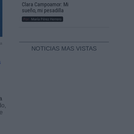
Clara Campoamor: Mi
sueño, mi pesadilla
Por
María Pérez Herrero
oa
NOTICIAS MAS VISTAS
s
a
do,
e