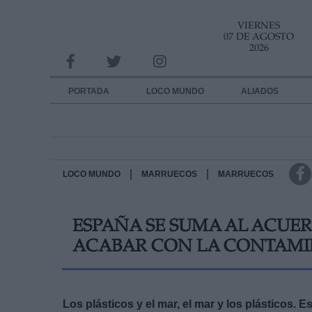
VIERNES
INFORMACION SOBRE LA PROTECCIÓN DE TUS DATOS
07 DE AGOSTO
2026
Responsable:
Finalidad:
PORTADA
LOCO MUNDO
ALIADOS
Datos tratados:
Legitimación:
Destinatarios:
|
|
LOCO MUNDO
MARRUECOS
MARRUECOS
Derechos:
ESPAÑA SE SUMA AL ACUE
link
ACABAR CON LA CONTAM
Información adicional
link
Los plásticos y el mar, el mar y los plásticos.