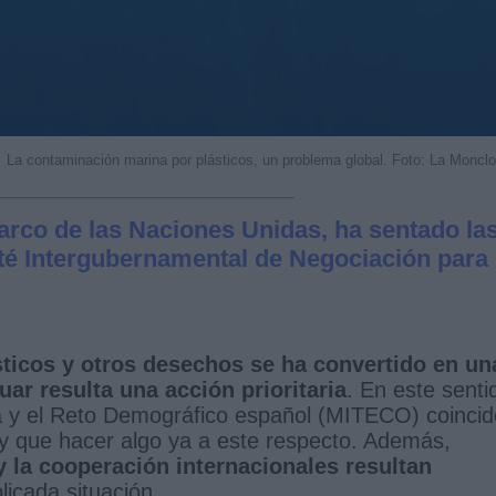
La contaminación marina por plásticos, un problema global. Foto: La Moncl
marco de las Naciones Unidas, ha sentado la
té Intergubernamental de Negociación para
ticos y otros desechos se ha convertido en un
uar resulta una acción prioritaria
. En este senti
ica y el Reto Demográfico español (MITECO) coincid
 que hacer algo ya a este respecto. Además,
y la cooperación internacionales resultan
icada situación.