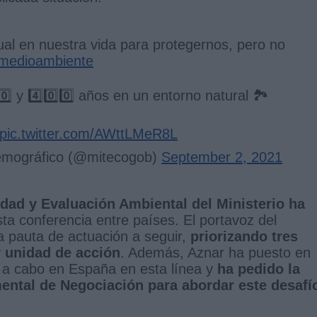
tual en nuestra vida para protegernos, pero no
medioambiente
⃣ y 4️⃣0️⃣0️⃣ años en un entorno natural 🏞️
pic.twitter.com/AWttLMeR8L
Demográfico (@mitecogob)
September 2, 2021
idad y Evaluación Ambiental del Ministerio ha
ta conferencia entre países. El portavoz del
a pauta de actuación a seguir,
priorizando tres
y unidad de acción
. Además, Aznar ha puesto en
o a cabo en España en esta línea y
ha pedido la
ental de Negociación para abordar este desafí