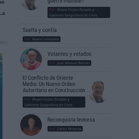
guerra mundial?
ue
s
Por
Álvaro Frutos Rosado y
 La
Gabinete Geopolítica de Crisis
Suelta y confía
Por
María Comesaña
2021
Votantes y votados
Por
Juan Manuel Beltrán
El Conflicto de Oriente
Medio: Un Nuevo Orden
Autoritario en Construcción
Por
Álvaro Frutos Rosado y
Gabinete Geopolítica de Crisis
Reconquista leonesa
Por
Carlos Miranda