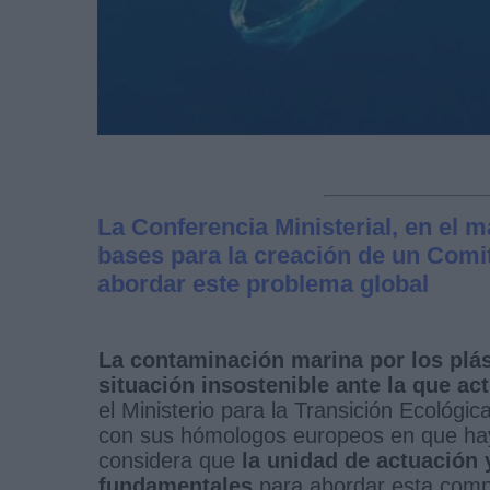
La Conferencia Ministerial, en el 
bases para la creación de un Comi
abordar este problema global
La contaminación marina por los plás
situación insostenible ante la que act
el Ministerio para la Transición Ecológ
con sus hómologos europeos en que hay
considera que
la unidad de actuación 
fundamentales
para abordar esta compl