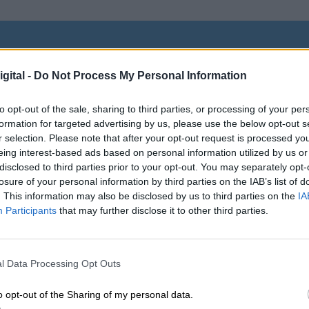
mblea de Naciones Unidas (UNEA 5.2),
o de partida del Comité
gital -
Do Not Process My Personal Information
to opt-out of the sale, sharing to third parties, or processing of your per
formation for targeted advertising by us, please use the below opt-out s
nisterial que la UNEA 5.2 sea el lugar en el q
r selection. Please note that after your opt-out request is processed y
ión del Comité
Intergubernamental de Negociación
eing interest-based ads based on personal information utilized by us or
na declaración ministerial precisamente, de cara al
disclosed to third parties prior to your opt-out. You may separately opt-
losure of your personal information by third parties on the IAB’s list of
vo es que se expongan en esta futura sesión las
. This information may also be disclosed by us to third parties on the
IA
 mayoritario del que goza la constitución del
Participants
that may further disclose it to other third parties.
contaminación marina por plásticos como un
asunto
l Data Processing Opt Outs
más, subraya la importancia de establecer un mar
ntre otras cuestiones, el ciclo de vida del plástico.
o opt-out of the Sharing of my personal data.
Gobiernos, pero también el sector del plástico, la