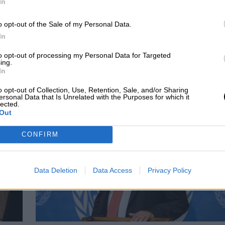
In
 Este
espacio cooperativo deberá también tener
y estar alineado con la Agenda 2030 y los
o opt-out of the Sale of my Personal Data.
ODS)
.
In
to opt-out of processing my Personal Data for Targeted
ing.
In
lógica y Reto Demográfico
Gobierno español
Naciones Unidas
o opt-out of Collection, Use, Retention, Sale, and/or Sharing
ersonal Data that Is Unrelated with the Purposes for which it
CIAS RELACIONADAS
lected.
Out
CONFIRM
Data Deletion
Data Access
Privacy Policy