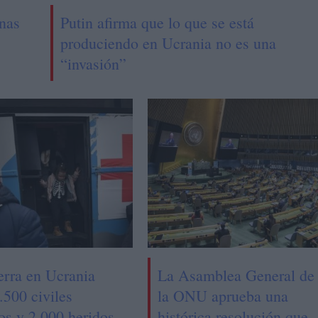
nas
Putin afirma que lo que se está
produciendo en Ucrania no es una
“invasión”
erra en Ucrania
La Asamblea General de
.500 civiles
la ONU aprueba una
os y 2.000 heridos,
histórica resolución que