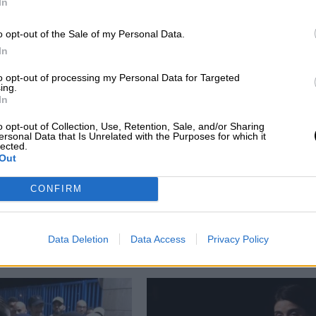
In
CIAS RELACIONADAS
o opt-out of the Sale of my Personal Data.
In
to opt-out of processing my Personal Data for Targeted
ing.
In
o opt-out of Collection, Use, Retention, Sale, and/or Sharing
ersonal Data that Is Unrelated with the Purposes for which it
lected.
Out
CONFIRM
ad
Luis Planas pide la colaboración del PP
foco
para mejorar las relaciones con
Marruecos
Data Deletion
Data Access
Privacy Policy