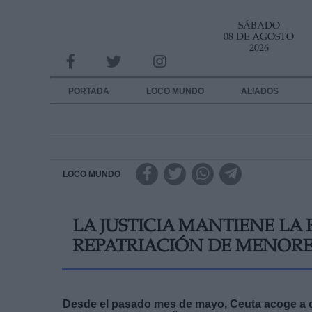
SÁBADO
INFORMACION SOBRE LA PROTECCIÓN DE TUS DATOS
08 DE AGOSTO
2026
Responsable:
Finalidad:
PORTADA
LOCO MUNDO
ALIADOS
Datos tratados:
Legitimación:
Destinatarios:
LOCO MUNDO
Derechos:
LA JUSTICIA MANTIENE LA
link
REPATRIACIÓN DE MENORE
Información adicional
link
Desde el pasado mes de mayo, Ceuta acoge a ci