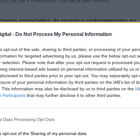
ncipios esenciales de nuestro ordenamiento es
 propios términos,
y por tanto, "ello implica que
gital -
Do Not Process My Personal Information
enen la obligación de las normas vigentes, sin reali
nte en el propio texto normativo", remarca.
to opt-out of the sale, sharing to third parties, or processing of your per
formation for targeted advertising by us, please use the below opt-out s
r selection. Please note that after your opt-out request is processed y
eing interest-based ads based on personal information utilized by us or
ia con Marruecos el encuentro de los
disclosed to third parties prior to your opt-out. You may separately opt-
losure of your personal information by third parties on the IAB’s list of
ta con sus familias
. This information may also be disclosed by us to third parties on the
IA
Participants
that may further disclose it to other third parties.
21
l Data Processing Opt Outs
uíes
repatriación
o opt-out of the Sharing of my personal data.