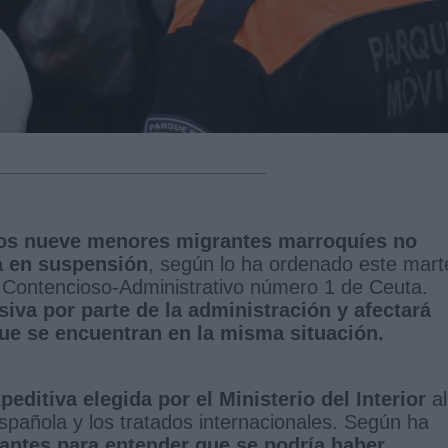
 los nueve menores migrantes marroquíes no
á en suspensión
, según lo ha ordenado este mart
lo Contencioso-Administrativo número 1 de Ceuta.
iva por parte de la administración y afectará
que se encuentran en la misma situación.
peditiva elegida por el Ministerio del Interior
al
española y los tratados internacionales. Según ha
tantes para entender que se podría haber