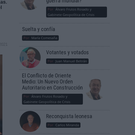
guerra mundial?
as.
l
Por
Álvaro Frutos Rosado y
Gabinete Geopolítica de Crisis
Suelta y confía
Por
María Comesaña
2021
Votantes y votados
Por
Juan Manuel Beltrán
El Conflicto de Oriente
Medio: Un Nuevo Orden
Autoritario en Construcción
Por
Álvaro Frutos Rosado y
Gabinete Geopolítica de Crisis
Reconquista leonesa
Por
Carlos Miranda