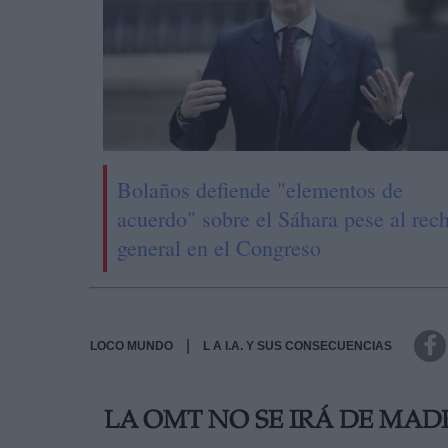
Bolaños defiende "elementos de
acuerdo" sobre el Sáhara pese al rec
general en el Congreso
|
LOCO MUNDO
L A I.A. Y SUS CONSECUENCIAS
LA OMT NO SE IRÁ DE MAD