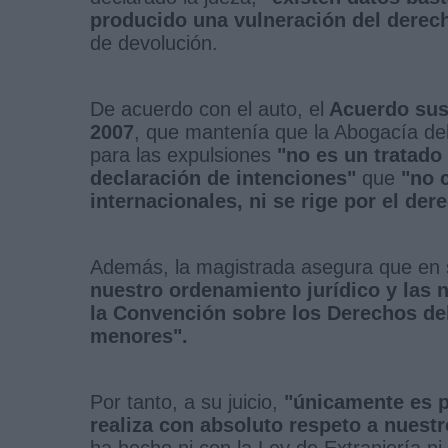
producido una vulneración del derecho 
de devolución.
De acuerdo con el auto, el
Acuerdo susc
2007
, que mantenía que la Abogacía del
para las expulsiones
"no es un tratado 
declaración de intenciones"
que
"no 
internacionales, ni se rige por el der
Además, la magistrada asegura que en s
nuestro ordenamiento jurídico y las
la Convención sobre los Derechos del
menores".
Por tanto, a su juicio,
"únicamente es po
realiza con absoluto respeto a nuest
ha hecho ni con la Ley de Extranjería ni