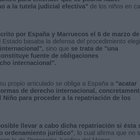
a la tutela judicial efectiva"
de los niños en c
rito por España y Marruecos el 6 de marzo de
 Estado basaba la defensa del procedimiento eleg
internacional",
sino que
se trata de "una
constituye fuente de obligaciones
echo internacional".
u propio articulado se obliga a España a
"acatar
 normas de derecho internacional, concretamen
 Niño para proceder a la repatriación de los
sible llevar a cabo dicha repatriación si ésta 
ro ordenamiento jurídico"
, lo cual afirma que no 
 con la de Protección Jurídica del Menor.