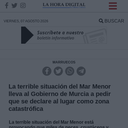
INFORMACION SOBRE LA
PROTECCIÓN DE TUS
BUSCAR
VIERNES, 07 AGOSTO 2026
DATOS
Responsable:
Finalidad:
MARRUECOS
Datos tratados:
La terrible situación del Mar Menor
lleva al Gobierno de Murcia a pedir
que se declare al lugar como zona
Legitimación:
catastrófica
Destinatarios:
La terrible situación del Mar Menor está
provocando que miles de peces, crustáceos y