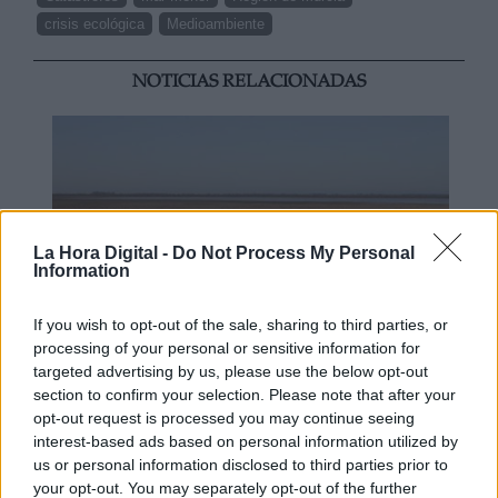
crisis ecológica
Medioambiente
NOTICIAS RELACIONADAS
La Hora Digital -
Do Not Process My Personal
Information
If you wish to opt-out of the sale, sharing to third parties, or
processing of your personal or sensitive information for
targeted advertising by us, please use the below opt-out
Mil científicos se suman
section to confirm your selection. Please note that after your
supermercados europeos para
opt-out request is processed you may continue seeing
interest-based ads based on personal information utilized by
impedir la amnistía de regadíos
us or personal information disclosed to third parties prior to
“fuera de la ley” en Doñana
your opt-out. You may separately opt-out of the further