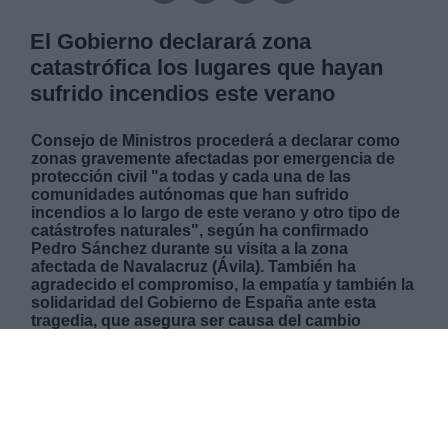
El Gobierno declarará zona
catastrófica los lugares que hayan
sufrido incendios este verano
Consejo de Ministros procederá a declarar como
zonas gravemente afectadas por emergencia de
protección civil "a todas y cada una de las
comunidades autónomas que han sufrido
incendios a lo largo de este verano y otro tipo de
catástrofes naturales", según ha confirmado
Pedro Sánchez durante su visita a la zona
afectada de Navalacruz (Ávila). También ha
agradecido el
compromiso, la empatía y también la
solidaridad del Gobierno de España ante esta
tragedia, que asegura ser causa del cambio
climático.
LUNES, 23 AGOSTO 2021
AUTOR VIRGINIA LÓPEZ
Mas artículos del mismo autor/a