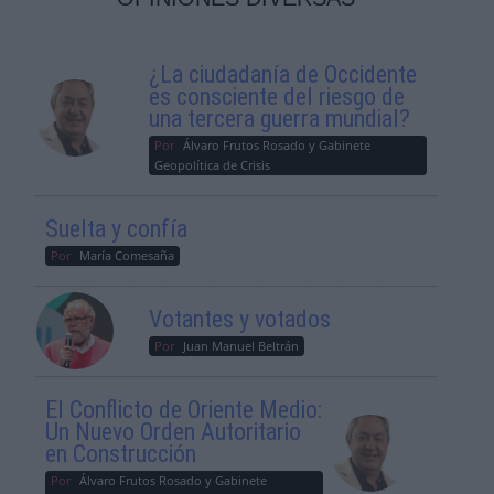
¿La ciudadanía de Occidente
es consciente del riesgo de
una tercera guerra mundial?
Por
Álvaro Frutos Rosado y Gabinete
Geopolítica de Crisis
Suelta y confía
Por
María Comesaña
Votantes y votados
Por
Juan Manuel Beltrán
El Conflicto de Oriente Medio:
Un Nuevo Orden Autoritario
en Construcción
Por
Álvaro Frutos Rosado y Gabinete