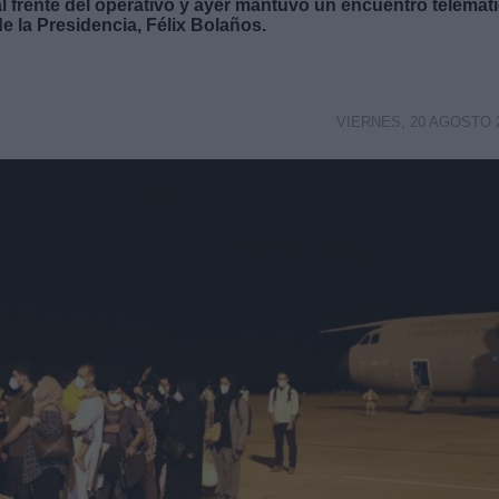
l frente del operativo y ayer mantuvo un encuentro telemát
e la Presidencia, Félix Bolaños.
VIERNES, 20 AGOSTO 