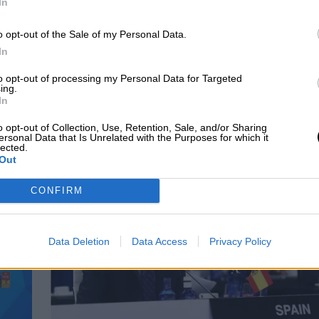
In
o opt-out of the Sale of my Personal Data.
In
to opt-out of processing my Personal Data for Targeted
AN firma el
Agricultura promociona
ing.
In
colo de adhesión de
los Alimentos de España
a y Finlandia
en la Cumbre de la
o opt-out of Collection, Use, Retention, Sale, and/or Sharing
ersonal Data that Is Unrelated with the Purposes for which it
OTAN
lected.
Out
CONFIRM
Data Deletion
Data Access
Privacy Policy