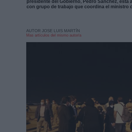
presidente del Gobierno, Pedro Sánchez, está a
con grupo de trabajo que coordina el ministro d
AUTOR JOSE LUIS MARTÍN
Mas artículos del mismo autor/a