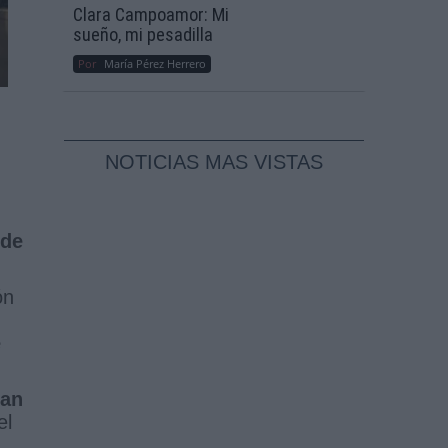
Clara Campoamor: Mi
sueño, mi pesadilla
Por
María Pérez Herrero
NOTICIAS MAS VISTAS
 de
ón
e
tan
el