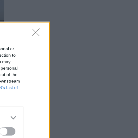
sonal or
ection to
ou may
 personal
out of the
 downstream
B’s List of