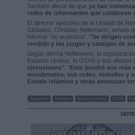
También alerta de que
ya han comenza
redes de informantes que colaboren c
El director ejecutivo de la Unidad de R
Globales, Christian Nellemann, señala 
informe "es auténtico".
"Se dirigen con
rendido y las juzgan y castigan de ac
Según afirma Nellemann, la organizació
Estados Unidos, la OTAN y sus aliados y
ejecuciones"
. "
Esto pondrá aún más en
occidentales, sus redes, métodos y su
Estado Islámico y otras amenazas ter
Afganistán
Talibanes
Naciones Unidas
OTAN
Es
NOTI