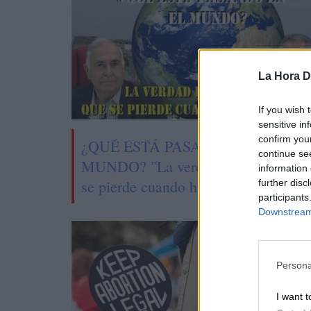
La Hora Di
If you wish 
sensitive in
confirm you
¿QUÉ ESTÁ PASANDO EN EL
continue se
MUNDO? "La verdad es lo primero 
information 
se pierde cuando hay una guerra"
further disc
participants
Downstream 
Persona
I want t