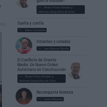
guerra mundial?
a
Por
Álvaro Frutos Rosado y
Gabinete Geopolítica de Crisis
Suelta y confía
2021
Por
María Comesaña
Votantes y votados
Por
Juan Manuel Beltrán
El Conflicto de Oriente
Medio: Un Nuevo Orden
Autoritario en Construcción
Por
Álvaro Frutos Rosado y
Gabinete Geopolítica de Crisis
Reconquista leonesa
Por
Carlos Miranda