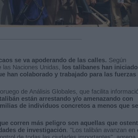
 caos se va apoderando de las calles.
Según
e las Naciones Unidas,
los talibanes han iniciado
e han colaborado y trabajado para las fuerzas
ruego de Análisis Globales, que facilita informaci
 talibán están arrestando y/o amenazando con
amilias de individuos concretos a menos que s
que corren más peligro son aquellas que osten
idades de investigación
. "Los talibán avanzan en 
ontrol de todas las ciudades importantes", agrega.