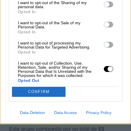
I want to opt-out of the Sharing of my
personal data.
Opted In
Los ministros de Exteriores y de Inclusión, José Manuel Albares
I want to opt-out of the Sale of my
y José Luis Escrivá recibieron a los trabajadores españoles y
Personal Data.
afganos / Foto: Moncloa (pool)
Opted In
I want to opt-out of processing my
Personal Data for Targeted Advertising.
Opted In
Los ministros de Exteriores, Unión Europea y
I want to opt-out of Collection, Use,
Retention, Sale, and/or Sharing of my
Cooperación,
José Manuel Albares
, y de
Personal Data that Is Unrelated with the
Inclusión, Seguridad Social y Migraciones,
José
Purposes for which it was collected.
Luis Escrivá
-acompañados del jefe del Estado
Opted Out
Mayor de la Defensa, Teodoro López Calderón-,
CONFIRM
han recibido esta madrugada al primer grupo de
españoles y colaboradores de nacionalidad
afgana que
han llegado a la Base Aérea de
Torrejón (Madrid).
Data Deletion
Data Access
Privacy Policy
Este grupo compuesto por un total de
53