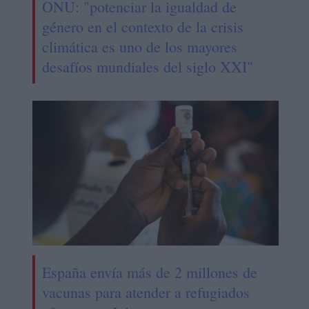
ONU: "potenciar la igualdad de
género en el contexto de la crisis
climática es uno de los mayores
desafíos mundiales del siglo XXI"
España envía más de 2 millones de
vacunas para atender a refugiados