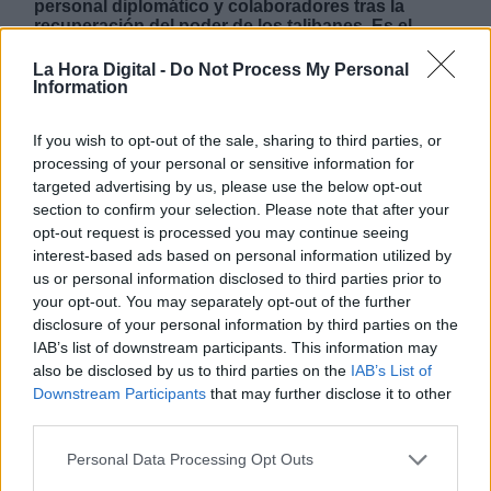
personal diplomático y colaboradores tras la
recuperación del poder de los talibanes. Es el
resultado del trabajo del Ministerio de Defensa, de
las Fuerzas Armadas, y de los equipos del
La Hora Digital -
Do Not Process My Personal
Ministerio de Asuntos Exteriores, Unión Europea y
Information
Cooperación y del Ministerio de Inclusión,
Seguridad Social y Migraciones que están
If you wish to opt-out of the sale, sharing to third parties, or
coordinando este dispositivo de repatriación y
processing of your personal or sensitive information for
acogida.
targeted advertising by us, please use the below opt-out
section to confirm your selection. Please note that after your
opt-out request is processed you may continue seeing
JUEVES, 19 AGOSTO 2021
interest-based ads based on personal information utilized by
AUTOR JOSE LUIS MARTÍN
us or personal information disclosed to third parties prior to
Mas artículos del mismo autor/a
your opt-out. You may separately opt-out of the further
disclosure of your personal information by third parties on the
IAB’s list of downstream participants. This information may
also be disclosed by us to third parties on the
IAB’s List of
Downstream Participants
that may further disclose it to other
third parties.
Personal Data Processing Opt Outs