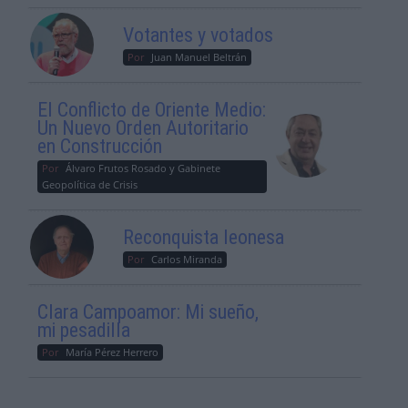
Votantes y votados
Por
Juan Manuel Beltrán
El Conflicto de Oriente Medio:
Un Nuevo Orden Autoritario
en Construcción
Por
Álvaro Frutos Rosado y Gabinete
Geopolítica de Crisis
Reconquista leonesa
Por
Carlos Miranda
Clara Campoamor: Mi sueño,
mi pesadilla
Por
María Pérez Herrero