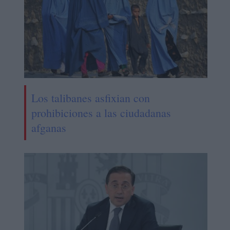
Los talibanes asfixian con
prohibiciones a las ciudadanas
afganas