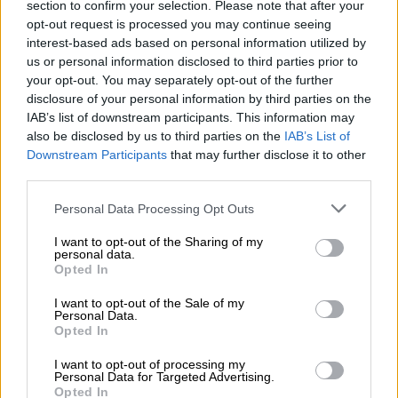
section to confirm your selection. Please note that after your
opt-out request is processed you may continue seeing
interest-based ads based on personal information utilized by
NOTICIAS MAS VISTAS
us or personal information disclosed to third parties prior to
your opt-out. You may separately opt-out of the further
disclosure of your personal information by third parties on the
IAB’s list of downstream participants. This information may
also be disclosed by us to third parties on the
IAB’s List of
Downstream Participants
that may further disclose it to other
|
LOCO MUNDO
L A I.A. Y SUS CONSECUENCIAS
third parties.
Personal Data Processing Opt Outs
La UE envía a España los primeros
I want to opt-out of the Sharing of my
9.000 millones de euros del Fondo
personal data.
Opted In
Europeo de Recuperación
I want to opt-out of the Sale of my
Personal Data.
La Comisión Europea ha transferido al Tesoro de
Opted In
España los 9.000 millones de euros
correspondientes a la prefinanciación del Plan de
I want to opt-out of processing my
Recuperación. Esta cantidad equivale al 13% del
Personal Data for Targeted Advertising.
total de las transferencias que nuestro país va a
Opted In