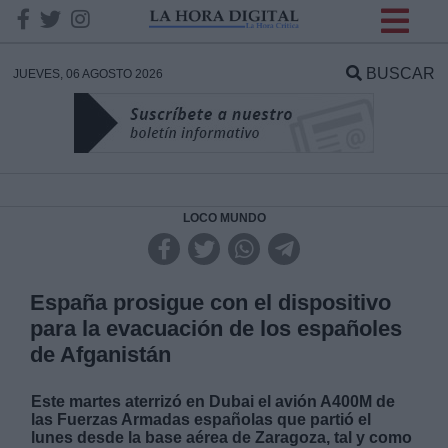
INFORMACION SOBRE LA
PROTECCIÓN DE TUS
BUSCAR
JUEVES, 06 AGOSTO 2026
DATOS
Responsable:
Finalidad:
LOCO MUNDO
Datos tratados:
España prosigue con el dispositivo
para la evacuación de los españoles
de Afganistán
Legitimación:
Este martes aterrizó en Dubai el avión A400M de
Destinatarios:
las Fuerzas Armadas españolas que partió el
lunes desde la base aérea de Zaragoza, tal y como