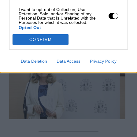
recibir hasta el año 2026 del Mecanismo de
Recuperación y Resiliencia en el marco del
I want to opt-out of Collection, Use,
programa Next Generation UE.
Retention, Sale, and/or Sharing of my
Personal Data that Is Unrelated with the
Purposes for which it was collected.
Opted Out
MIÉRCOLES, 18 AGOSTO 2021
CONFIRM
AUTOR JOSE LUIS MARTÍN
Mas artículos del mismo autor/a
Data Deletion
Data Access
Privacy Policy