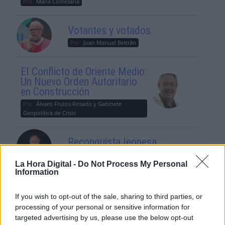
Por
María Comesaña
Votantes y votados
Por
Juan Manuel Beltrán
El Conflicto de Oriente Medio:
Un Nuevo Orden Autoritario
en Construcción
Por
Álvaro Frutos Rosado y Gabinete
Geopolítica de Crisis
Reconquista leonesa
Por
Carlos Miranda
La Hora Digital -
Do Not Process My Personal
Information
Clara Campoamor: Mi sueño,
mi pesadilla
If you wish to opt-out of the sale, sharing to third parties, or
Por
María Pérez Herrero
processing of your personal or sensitive information for
targeted advertising by us, please use the below opt-out