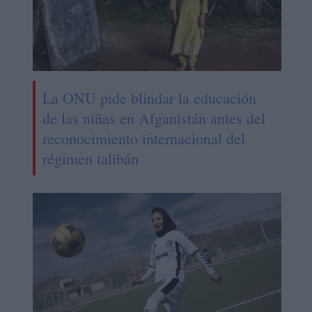
La ONU pide blindar la educación
de las niñas en Afganistán antes del
reconocimiento internacional del
régimen talibán