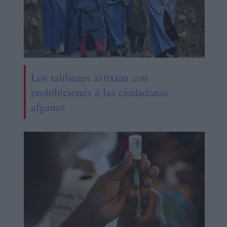
Los talibanes asfixian con
prohibiciones a las ciudadanas
afganas