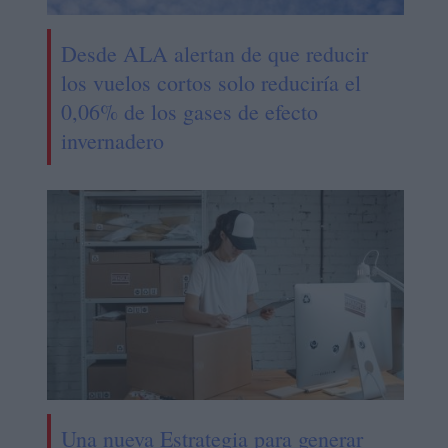
Desde ALA alertan de que reducir
los vuelos cortos solo reduciría el
0,06% de los gases de efecto
invernadero
Una nueva Estrategia para generar