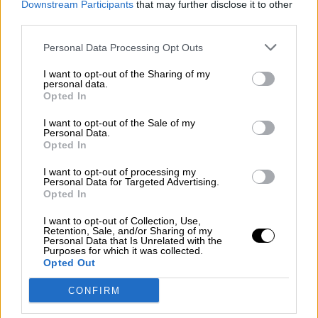
Downstream Participants
that may further disclose it to other
third parties.
Personal Data Processing Opt Outs
I want to opt-out of the Sharing of my
personal data.
Opted In
I want to opt-out of the Sale of my
Personal Data.
Opted In
La escasa o nula actitud combativa del
ejército
y las fuerzas de seguridad afganas, se
I want to opt-out of processing my
debe a distintos factores de primer orden, a
Personal Data for Targeted Advertising.
saber:
Opted In
a) la falta de suministros tanto logísticos
I want to opt-out of Collection, Use,
(alimentos, combustible, etc.) como militares
Retention, Sale, and/or Sharing of my
Personal Data that Is Unrelated with the
(armas, municiones, refuerzos), debido al caos
Purposes for which it was collected.
organizativo y a la corrupción que desde hace
Opted Out
años socava el funcionamiento de los aparatos
de seguridad.
CONFIRM
b) la escasa motivación de los combatientes