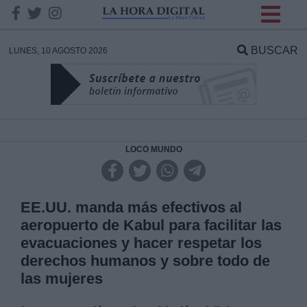
INFORMACION SOBRE LA
PROTECCIÓN DE TUS
BUSCAR
LUNES, 10 AGOSTO 2026
DATOS
Responsable:
Finalidad:
LOCO MUNDO
Datos tratados:
EE.UU. manda más efectivos al
aeropuerto de Kabul para facilitar las
evacuaciones y hacer respetar los
Legitimación:
derechos humanos y sobre todo de
las mujeres
Destinatarios: