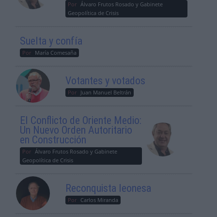
Por
Álvaro Frutos Rosado y Gabinete
Geopolítica de Crisis
Suelta y confía
Por
María Comesaña
Votantes y votados
Por
Juan Manuel Beltrán
El Conflicto de Oriente Medio:
Un Nuevo Orden Autoritario
en Construcción
Por
Álvaro Frutos Rosado y Gabinete
Geopolítica de Crisis
Reconquista leonesa
Por
Carlos Miranda