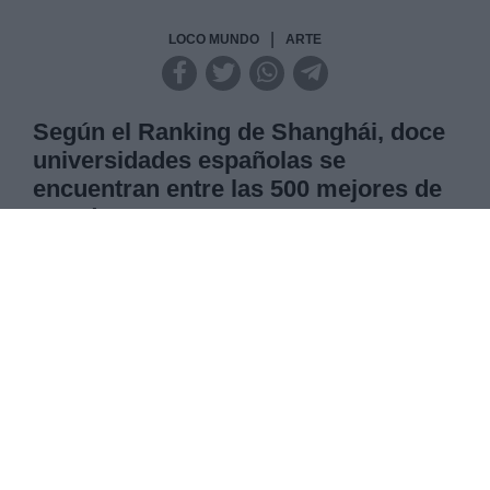
|
LOCO MUNDO
ARTE
Según el Ranking de Shanghái, doce
universidades españolas se
encuentran entre las 500 mejores de
mundo
El Ranking Académico de Universidades del
Mundo, de Shangai, publicado cada 15 de agosto,
señala que son 12 las Universidades españolas
que se encuentran dentro de este las mejores del
mundo, siendo la principal, la Universidad de
Barcelona. Dicho ranking se basa en unos
específicos méritos académicos, como los
premios Nobel o las medallas Fields de
matemáticas.
LUNES, 16 AGOSTO 2021