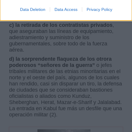
gubernamentales
, que han preferido salvar la
vida o cambiar de bando, por oportunismo, por
Data Deletion
Data Access
Privacy Policy
convicción o por desesperanza.
c) la retirada de los contratistas privados
,
que aseguraban las líneas de equipamiento,
adiestramiento y suministro de los
gubernamentales, sobre todo de la fuerza
aérea.
d) la sorprendente flaqueza de los otrora
poderosos “señores de la guerra”
o jefes
tribales militares de las etnias minoritarias en el
norte y el oeste del país, algunos de los cuales
han rendido, casi sin disparar un tiro, la defensa
de ciudades que se consideraban bastiones
oficialistas o aliados como Kunduz,
Sheberghan, Herat, Mazar-e-Sharif y Jalalabad.
La entrada en Kabul fue más un desfile que una
operación militar (2).