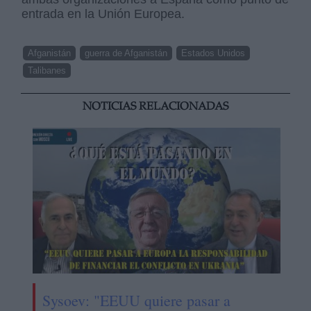
entrada en la Unión Europea.
Afganistán
guerra de Afganistán
Estados Unidos
Talibanes
NOTICIAS RELACIONADAS
Sysoev: "EEUU quiere pasar a