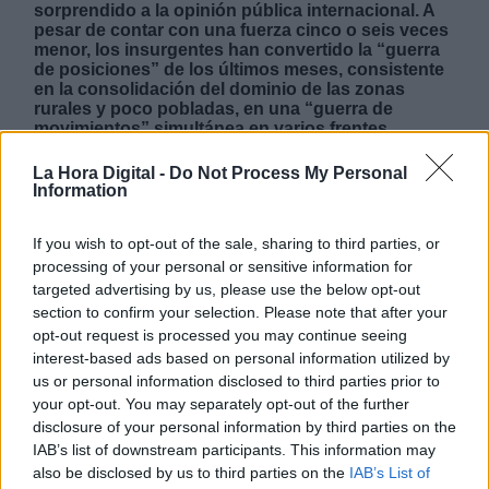
sorprendido a la opinión pública internacional. A
pesar de contar con una fuerza cinco o seis veces
menor, los insurgentes han convertido la “guerra
de posiciones” de los últimos meses, consistente
en la consolidación del dominio de las zonas
rurales y poco pobladas, en una “guerra de
movimientos” simultánea en varios frentes,
aprovechando la debilidad patente del adversario
y la anunciada pasividad de Estados Unidos, que
La Hora Digital -
Do Not Process My Personal
estaba culminando su retirada militar (1).
Information
If you wish to opt-out of the sale, sharing to third parties, or
processing of your personal or sensitive information for
LUNES, 16 AGOSTO 2021
targeted advertising by us, please use the below opt-out
AUTOR JUAN ANTONIO SACALUGA
section to confirm your selection. Please note that after your
Mas artículos del mismo autor/a
opt-out request is processed you may continue seeing
interest-based ads based on personal information utilized by
us or personal information disclosed to third parties prior to
your opt-out. You may separately opt-out of the further
disclosure of your personal information by third parties on the
IAB’s list of downstream participants. This information may
also be disclosed by us to third parties on the
IAB’s List of