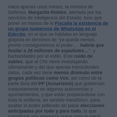
Hace apenas unos meses, la ministra de
Defensa,
Margarita Robles
, alertada por los
servicios de inteligencia del Estado, tuvo que
poner en manos de la
Fiscalía la existencia de
un grupo numeroso de WhatsApp en el
Ejército
,
en el que se hablaba en lenguaje
golpista en términos de
“ya queda menos,
pronto conseguiremos el poder
…
habría que
fusilar a 26 millones de españoles…
”, y
barbaridades por el estilo. Este
ruido de
sables
, que el CNI viene investigando
últimamente y del que apenas transcienden
datos, cada vez tiene
menos disimulo entre
grupos políticos
como Vox
, así como de la
parte dura del
PP (Aznarismo)
que gobiernan
conjuntamente en algunas autonomías y
ayuntamientos, y que están preparándose con
toda la artillería, en sentido metafórico, para
asaltar el poder pidiendo sin parar
elecciones
anticipadas por todo y para todo
, lo que
constituye una amenaza grave para la salud