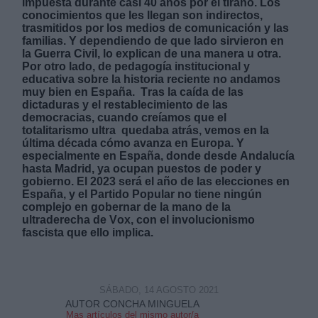
impuesta durante casi 40 años por el tirano. Los
conocimientos que les llegan son indirectos,
trasmitidos por los medios de comunicación y las
familias. Y dependiendo de que lado sirvieron en
la Guerra Civil, lo explican de una manera u otra.
Por otro lado, de pedagogía institucional y
educativa sobre la historia reciente no andamos
muy bien en España.
Tras la caída de las
Derechos:
dictaduras y el restablecimiento de las
democracias, cuando creíamos que el
totalitarismo ultra quedaba atrás, vemos en la
link
última década cómo avanza en Europa. Y
Información adicional
especialmente en España, donde desde Andalucía
link
hasta Madrid, ya ocupan puestos de poder y
gobierno. El 2023 será el año de las elecciones en
España, y el Partido Popular no tiene ningún
complejo en gobernar de la mano de la
ultraderecha de Vox, con el involucionismo
fascista que ello implica.
SÁBADO, 14 AGOSTO 2021
AUTOR CONCHA MINGUELA
Mas artículos del mismo autor/a