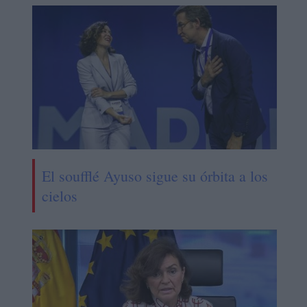
El soufflé Ayuso sigue su órbita a los
cielos