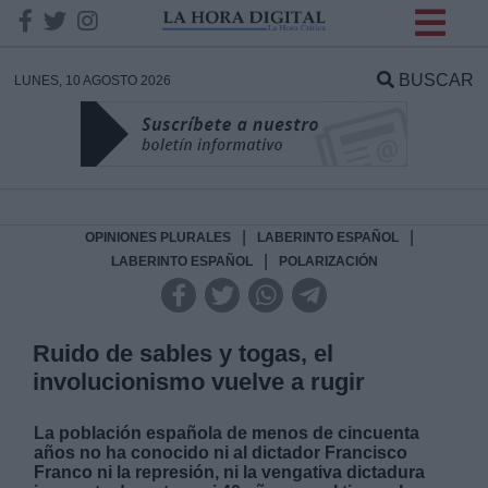
INFORMACION SOBRE LA
PROTECCIÓN DE TUS
BUSCAR
LUNES, 10 AGOSTO 2026
DATOS
Responsable:
Finalidad:
|
|
OPINIONES PLURALES
LABERINTO ESPAÑOL
|
LABERINTO ESPAÑOL
POLARIZACIÓN
Datos tratados:
Ruido de sables y togas, el
involucionismo vuelve a rugir
Legitimación:
La población española de menos de cincuenta
Destinatarios:
años no ha conocido ni al dictador Francisco
Franco ni la represión, ni la vengativa dictadura