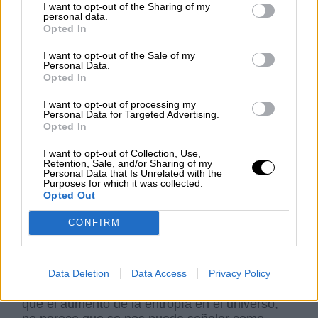
familias que
financiaron la creación de Vox,
I want to opt-out of the Sharing of my
personal data.
han sabido invertir en la compra de
RRSS para
Opted In
difundir bulos
y generar un clima de involución
democrática, que lamentablemente
fascina a
I want to opt-out of the Sale of my
descerebraos de las zonas obreras y barrios
Personal Data.
Opted In
marginales
de las ciudades. Éstas tribus
urbanas
incorporan la simbología nazi
con la
I want to opt-out of processing my
fantasía de que con el fascismo subirán de
Personal Data for Targeted Advertising.
clase social sin tener que trabajar. Hacen
Opted In
apología de los símbolos fascistas y
I want to opt-out of Collection, Use,
franquistas, de hecho lo mismo se podían haber
Retention, Sale, and/or Sharing of my
integrado en
diferentes banda juveniles
de
Personal Data that Is Unrelated with the
Purposes for which it was collected.
todo tipo.
Opted Out
CONFIRM
En esta
era pandémica, con su dureza y
fatiga consiguiente
, han aflorado
movimientos conspiranoicos y
negacionistas
, el auge de la ignorancia en la
Data Deletion
Data Access
Privacy Policy
Humanidad crece a un ritmo aún más elevado
que el aumento de la entropía en el universo,