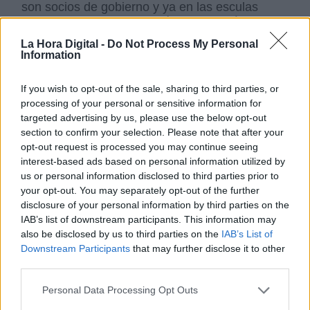
son socios de gobierno y ya en las esculas
empiezan con la simbología de otros régimenes
de antaño.
La Hora Digital -
Do Not Process My Personal
Information
If you wish to opt-out of the sale, sharing to third parties, or
processing of your personal or sensitive information for
targeted advertising by us, please use the below opt-out
section to confirm your selection. Please note that after your
opt-out request is processed you may continue seeing
Himno de España, bandera y
interest-based ads based on personal information utilized by
us or personal information disclosed to third parties prior to
fotos del rey para "mejorar" la
your opt-out. You may separately opt-out of the further
educación de los niños y
disclosure of your personal information by third parties on the
niñas de Murcia
IAB’s list of downstream participants. This information may
also be disclosed by us to third parties on the
IAB’s List of
Por Paula Rojas
Downstream Participants
that may further disclose it to other
viernes, 28 de mayo de 2021
third parties.
Las viejas fortunas de las élites del Régimen y
Personal Data Processing Opt Outs
sus generales de renombre, así como las