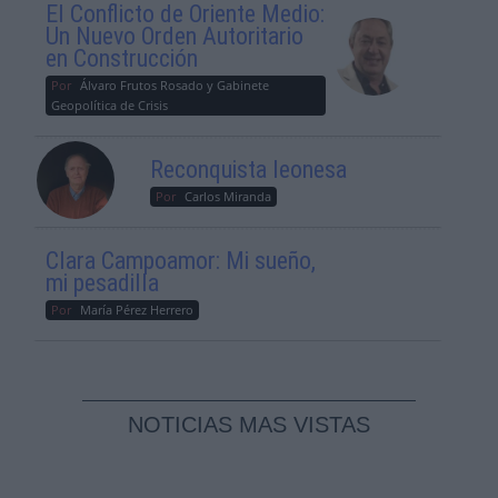
El Conflicto de Oriente Medio:
Un Nuevo Orden Autoritario
en Construcción
Por
Álvaro Frutos Rosado y Gabinete
Geopolítica de Crisis
Reconquista leonesa
Por
Carlos Miranda
Clara Campoamor: Mi sueño,
mi pesadilla
Por
María Pérez Herrero
NOTICIAS MAS VISTAS