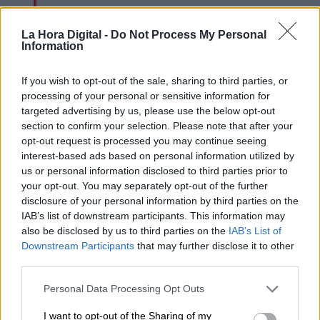
La séptima ola covid pone a
Urgencias en una situación crítica
La Hora Digital -
Do Not Process My Personal
Information
If you wish to opt-out of the sale, sharing to third parties, or
processing of your personal or sensitive information for
targeted advertising by us, please use the below opt-out
section to confirm your selection. Please note that after your
opt-out request is processed you may continue seeing
interest-based ads based on personal information utilized by
us or personal information disclosed to third parties prior to
your opt-out. You may separately opt-out of the further
disclosure of your personal information by third parties on the
IAB’s list of downstream participants. This information may
also be disclosed by us to third parties on the
IAB’s List of
España destina 300 millones para la
Downstream Participants
that may further disclose it to other
third parties.
donación de vacunas y la
financiación de proyectos de salud en
Personal Data Processing Opt Outs
el mundo
I want to opt-out of the Sharing of my