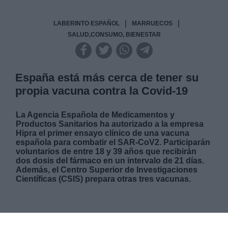
|
|
LABERINTO ESPAÑOL
MARRUECOS
SALUD,CONSUMO, BIENESTAR
España está más cerca de tener su
propia vacuna contra la Covid-19
La Agencia Española de Medicamentos y
Productos Sanitarios ha autorizado a la empresa
Hipra el primer ensayo clínico de una vacuna
española para combatir el SAR-CoV2. Participarán
voluntarios de entre 18 y 39 años que recibirán
dos dosis del fármaco en un intervalo de 21 días.
Además, el Centro Superior de Investigaciones
Científicas (CSIS) prepara otras tres vacunas.
JUEVES, 12 AGOSTO 2021