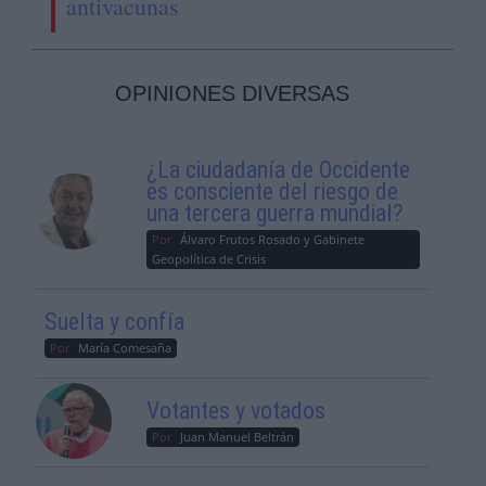
antivacunas
OPINIONES DIVERSAS
¿La ciudadanía de Occidente
es consciente del riesgo de
una tercera guerra mundial?
Por
Álvaro Frutos Rosado y Gabinete
Geopolítica de Crisis
Suelta y confía
Por
María Comesaña
Votantes y votados
Por
Juan Manuel Beltrán