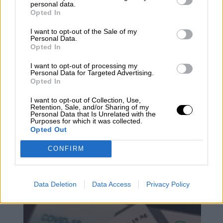
personal data.
Opted In
I want to opt-out of the Sale of my
Personal Data.
Opted In
I want to opt-out of processing my
Personal Data for Targeted Advertising.
Opted In
I want to opt-out of Collection, Use,
Retention, Sale, and/or Sharing of my
Personal Data that Is Unrelated with the
Purposes for which it was collected.
Opted Out
La OMS estudia dos nuevos linajes
CONFIRM
de la variante ómicron que presentan
"mutaciones adicionales" a estudiar
Data Deletion
Data Access
Privacy Policy