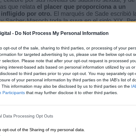
las que relata
el placer que proporciona a un
 infligido por otro.
El marqués de Sade escribió l
I y Sacher-Masoch toda la suya en el siglo XIX. Pe
riera bautizar el trastorno, el sadomasoquismo
gital -
Do Not Process My Personal Information
 por la justicia, por los gobiernos, por las religion
 masas y el miedo a sufrirlos las controlaba.
E
er el orden que permitía desahogos legales
to opt-out of the sale, sharing to third parties, or processing of your per
formation for targeted advertising by us, please use the below opt-out s
r selection. Please note that after your opt-out request is processed y
eing interest-based ads based on personal information utilized by us or
disclosed to third parties prior to your opt-out. You may separately opt-
s desahogos "decentes" son
el placer que obten
losure of your personal information by third parties on the IAB’s list of
 de animales
y personas en sus circos y el placer
. This information may also be disclosed by us to third parties on the
IA
 y ejecuciones públicas en diversos países y
Participants
that may further disclose it to other third parties.
n durante dos siglos los llamados
autos de fe en 
s
y otras acusaciones eran
quemados vivos ante
ución pública totalmente laica en España se llevó a
l Data Processing Opt Outs
o XIX
. O sea, que durante siglos, en todo el mundo
das de sadomasoquistas dispuestos a disfruta
o opt-out of the Sharing of my personal data.
irse a sí mismos, si eran buenas personas, el