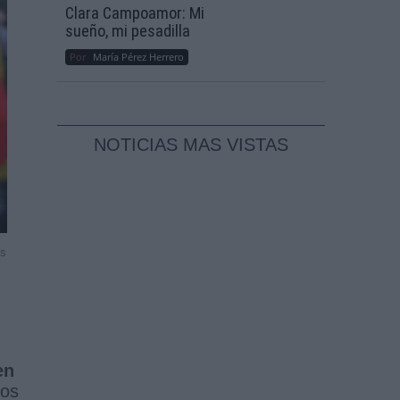
Clara Campoamor: Mi
sueño, mi pesadilla
Por
María Pérez Herrero
NOTICIAS MAS VISTAS
ís
en
uos