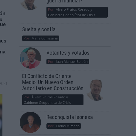
guerra mundial?
Por
Álvaro Frutos Rosado y
ión
Gabinete Geopolítica de Crisis
a
que
Suelta y confía
Por
María Comesaña
nes
rma
Votantes y votados
Por
Juan Manuel Beltrán
El Conflicto de Oriente
Medio: Un Nuevo Orden
2021
Autoritario en Construcción
Por
Álvaro Frutos Rosado y
Gabinete Geopolítica de Crisis
Reconquista leonesa
Por
Carlos Miranda