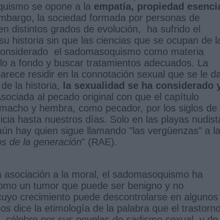
quismo se opone a la
empatía, propiedad esenci
embargo, la sociedad formada por personas de
 distintos grados de evolución, ha sufrido el
u historia sin que las ciencias que se ocupan de l
considerado el sadomasoquismo como materia
arlo a fondo y buscar tratamientos adecuados. La
arece residir en la connotación sexual que se le da
de la historia,
la sexualidad se ha considerado 
ociada al pecado original con que el capítulo
macho y hembra, como pecador, por los siglos de
dicia hasta nuestros días. Solo en las playas nudist
aún hay quien sigue llamando "las vergüenzas" a l
s de la generación
" (RAE).
a asociación a la moral, el sadomasoquismo ha
omo un tumor que puede ser benigno y no
 cuyo crecimiento puede descontrolarse en algunos
Nos dice la etimología de la palabra que el trastorn
, célebre por sus novelas de sadismo sexual, y de