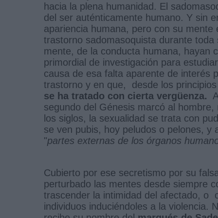
hacia la plena humanidad. El sadomaso
del ser auténticamente humano. Y sin 
apariencia humana, pero con su mente en
trastorno sadomasoquista durante toda s
mente, de la conducta humana, hayan 
primordial de investigación para estudi
causa de esa falta aparente de interés p
trastorno y en que, desde los principios 
se ha tratado con cierta vergüenza.
As
segundo del Génesis marcó al hombre, 
los siglos, la sexualidad se trata con pu
se ven pubis, hoy peludos o pelones, y 
"
partes externas de los órganos humano
Cubierto por ese secretismo por su fals
perturbado las mentes desde siempre c
trascender la intimidad del afectado, o
individuos induciéndoles a la violencia. 
recibe su nombre del
marqués de Sade