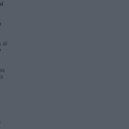
al
a
 al
y
as
as
o