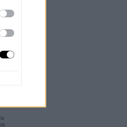
s.
los
ía
ba