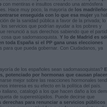
o
con mentiras e insultos creando una atmósfera
iales. Hace muy poco, la mayoría de
los madrileño
contrarse enseguida con lo que esa mujer
ya ha
ón de la sanidad pública a favor de la privada; lo
los servicios que podrían ayudar a los pobres y
e renunció a sus derechos sabiendo que el parti
ra cosa que sadomasoquista.
Y lo de Madrid es só
en toda España si el PP gana unas elecciones
s para que pueda gobernar. Con Ciudadanos, ya
 mayoría de los españoles sean sadomasoquistas?
E
s, potenciado por hormonas que causan place
rmarse mejor sobre las reacciones hormonales tend
os interesa es su efecto en la política del país.
o italiano, catalogó a los que hacen daño a los de
iqueta de superestúpidos. Puede decirse que
s derechas para renunciar a servicios públicos