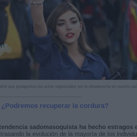
añol que protagoniza los actos organizados por la ultraderecha en nuestro pa
 ¿Podremos recuperar la cordura?
 tendencia sadomasoquista ha hecho estragos 
trasando la evolución de la mayoría de los individ