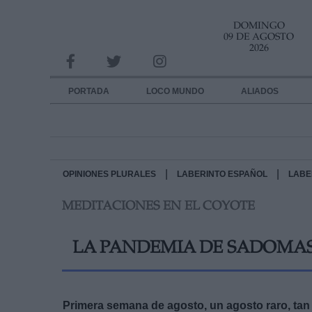
DOMINGO
INFORMACION SOBRE LA PROTECCIÓN DE TUS DATOS
09 DE AGOSTO
2026
Responsable:
Finalidad:
PORTADA
LOCO MUNDO
ALIADOS
Datos tratados:
Legitimación:
Destinatarios:
|
|
OPINIONES PLURALES
LABERINTO ESPAÑOL
LABE
MEDITACIONES EN EL COYOTE
Derechos:
link
LA PANDEMIA DE SADOMA
Información adicional
link
Primera semana de agosto, un agosto raro, ta