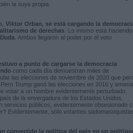
ién la suya propia.
ía,
Viktor Orban, se está cargando la democraci
talitarismo de derechas
. Lo mismo está haciendo
 Duda.
Ambos llegaron al poder por el voto
stuvo a punto de cargarse la democracia
undo
como cada día demuestran miles de
lar las elecciones de noviembre de 2020 que per
e. Pero Trump ganó las elecciones en 2016 y amen
de votar a un hombre evidentemente perturbado,
país de la envergadura de los Estados Unidos,
en servicios públicos, evidentemente obsesionado 
der? Evidentemente, sólo votantes sadomasoquistas
n convertido la política del país en un politiq