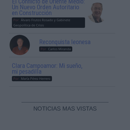
El Conflicto de Oriente Medio:
Un Nuevo Orden Autoritario
en Construcción
Por
Álvaro Frutos Rosado y Gabinete
Geopolítica de Crisis
Reconquista leonesa
Por
Carlos Miranda
Clara Campoamor: Mi sueño,
mi pesadilla
Por
María Pérez Herrero
NOTICIAS MAS VISTAS