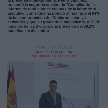
El presidente del Gobierno, Pedro Sánchez,
presentó la segunda edición de "Cumpliendo", el
Informe de rendición de cuentas de la labor de su
Ejecutivo, con el que ha podido afirmar que el 94%
de los compromisos del Gobierno están ya
activados y que su grado de cumplimiento, a 30 de
junio, es del 32,8%, con una previsión del 38,2%
para final de diciembre.
Derechos:
link
VIERNES, 30 JULIO 2021
Información adicional
AUTOR CELIA MOLINA
Mas artículos del mismo autor/a
link