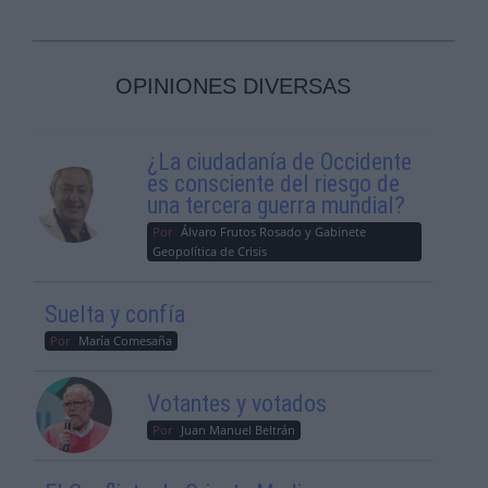
OPINIONES DIVERSAS
¿La ciudadanía de Occidente
es consciente del riesgo de
una tercera guerra mundial?
Por
Álvaro Frutos Rosado y Gabinete
Geopolítica de Crisis
Suelta y confía
Por
María Comesaña
Votantes y votados
Por
Juan Manuel Beltrán