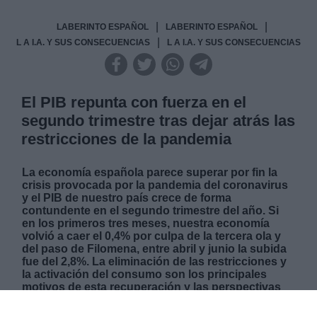
|
|
LABERINTO ESPAÑOL
LABERINTO ESPAÑOL
|
L A I.A. Y SUS CONSECUENCIAS
L A I.A. Y SUS CONSECUENCIAS
El PIB repunta con fuerza en el
segundo trimestre tras dejar atrás las
restricciones de la pandemia
La economía española parece superar por fin la
crisis provocada por la pandemia del coronavirus
y el PIB de nuestro país crece de forma
contundente en el segundo trimestre del año. Si
en los primeros tres meses, nuestra economía
volvió a caer el 0,4% por culpa de la tercera ola y
del paso de Filomena, entre abril y junio la subida
fue del 2,8%. La eliminación de las restricciones y
la activación del consumo son los principales
motivos de esta recuperación y las perspectivas
son optimistas ya que recuperamos la normalidad
que perdimos en marzo de 2020 con la llegada del