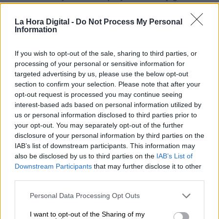
de telecomunicaciones, en la redacción de la
Ley de eficiencia digital del servicio público
La Hora Digital -
Do Not Process My Personal
de Justicia
y en la extensión de la banda
Information
ancha.
If you wish to opt-out of the sale, sharing to third parties, or
processing of your personal or sensitive information for
En materia de
igualdad de género el
targeted advertising by us, please use the below opt-out
Gobierno de España ha cumplido ya más el
section to confirm your selection. Please note that after your
46,8%
de sus compromisos. Algunas de las
opt-out request is processed you may continue seeing
medidas aprobadas por el Gobierno en este
interest-based ads based on personal information utilized by
ámbito han sido: la ampliación del permiso de
us or personal information disclosed to third parties prior to
paternidad; la igualdad retributiva; las políticas
your opt-out. You may separately opt-out of the further
de conciliación y el Anteproyecto de Ley
disclosure of your personal information by third parties on the
Orgánica de Garantía Integral de la Libertad
IAB’s list of downstream participants. This information may
Sexual. Además destaca el
Plan
also be disclosed by us to third parties on the
IAB’s List of
Corresponsables, dotado con 190 millones
Downstream Participants
that may further disclose it to other
de euros
para la transformación del sistema de
third parties.
cuidados a menores de 14 años.
Personal Data Processing Opt Outs
Por otra parte, el Ejecutivo ha cumplido ya con
I want to opt-out of the Sharing of my