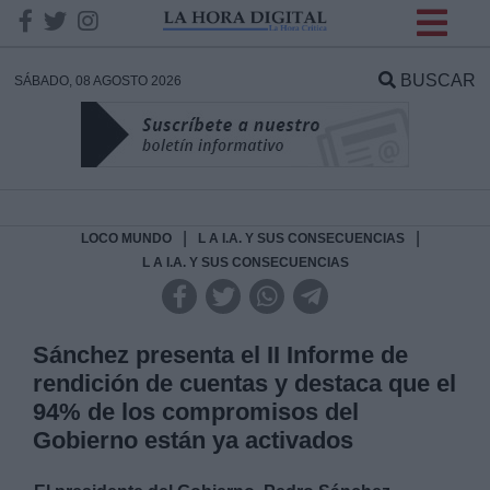
INFORMACION SOBRE LA
PROTECCIÓN DE TUS
BUSCAR
SÁBADO, 08 AGOSTO 2026
DATOS
Responsable:
Finalidad:
|
|
LOCO MUNDO
L A I.A. Y SUS CONSECUENCIAS
L A I.A. Y SUS CONSECUENCIAS
Datos tratados:
Sánchez presenta el II Informe de
rendición de cuentas y destaca que el
Legitimación:
94% de los compromisos del
Gobierno están ya activados
Destinatarios: