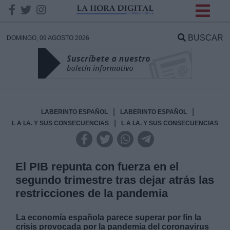
INFORMACION SOBRE LA
PROTECCIÓN DE TUS
BUSCAR
DOMINGO, 09 AGOSTO 2026
DATOS
Responsable:
Finalidad:
|
|
LABERINTO ESPAÑOL
LABERINTO ESPAÑOL
|
L A I.A. Y SUS CONSECUENCIAS
L A I.A. Y SUS CONSECUENCIAS
Datos tratados:
El PIB repunta con fuerza en el
segundo trimestre tras dejar atrás las
Legitimación:
restricciones de la pandemia
Destinatarios:
La economía española parece superar por fin la
crisis provocada por la pandemia del coronavirus