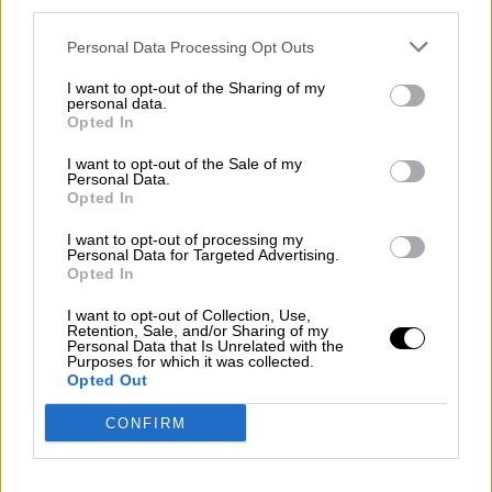
third parties.
Por
Juan Manuel Beltrán
Personal Data Processing Opt Outs
El Conflicto de Oriente Medio:
I want to opt-out of the Sharing of my
personal data.
Un Nuevo Orden Autoritario
Opted In
en Construcción
Por
Álvaro Frutos Rosado y Gabinete
I want to opt-out of the Sale of my
Personal Data.
Geopolítica de Crisis
Opted In
Reconquista leonesa
I want to opt-out of processing my
Personal Data for Targeted Advertising.
Por
Carlos Miranda
Opted In
I want to opt-out of Collection, Use,
Clara Campoamor: Mi sueño,
Retention, Sale, and/or Sharing of my
Personal Data that Is Unrelated with the
mi pesadilla
Purposes for which it was collected.
Opted Out
Por
María Pérez Herrero
CONFIRM