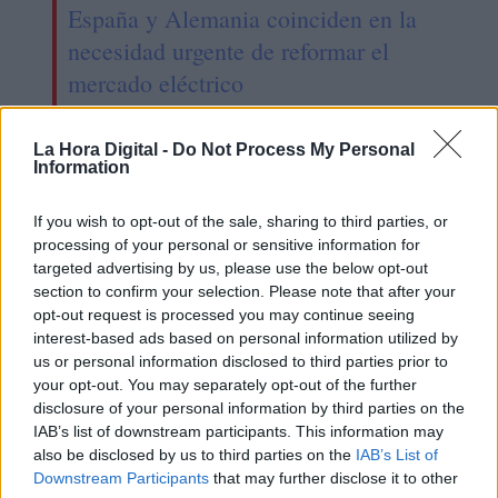
España y Alemania coinciden en la
necesidad urgente de reformar el
mercado eléctrico
La Hora Digital -
Do Not Process My Personal
Information
OPINIONES DIVERSAS
If you wish to opt-out of the sale, sharing to third parties, or
processing of your personal or sensitive information for
¿La ciudadanía de Occidente
targeted advertising by us, please use the below opt-out
es consciente del riesgo de
una tercera guerra mundial?
section to confirm your selection. Please note that after your
opt-out request is processed you may continue seeing
Por
Álvaro Frutos Rosado y Gabinete
interest-based ads based on personal information utilized by
Geopolítica de Crisis
us or personal information disclosed to third parties prior to
your opt-out. You may separately opt-out of the further
Suelta y confía
disclosure of your personal information by third parties on the
IAB’s list of downstream participants. This information may
Por
María Comesaña
also be disclosed by us to third parties on the
IAB’s List of
Downstream Participants
that may further disclose it to other
Votantes y votados