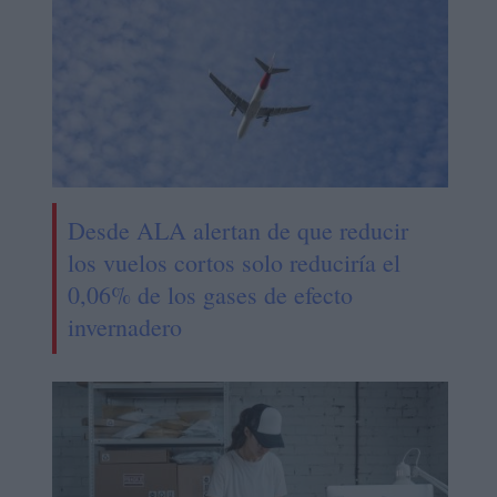
Desde ALA alertan de que reducir
los vuelos cortos solo reduciría el
0,06% de los gases de efecto
invernadero