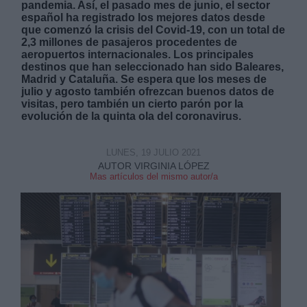
pandemia. Así, el pasado mes de junio, el sector
español ha registrado los mejores datos desde
que comenzó la crisis del Covid-19, con un total de
2,3 millones de pasajeros procedentes de
aeropuertos internacionales. Los principales
destinos que han seleccionado han sido Baleares,
Madrid y Cataluña. Se espera que los meses de
julio y agosto también ofrezcan buenos datos de
Derechos:
visitas, pero también un cierto parón por la
evolución de la quinta ola del coronavirus.
link
Información adicional
LUNES, 19 JULIO 2021
link
AUTOR VIRGINIA LÓPEZ
Mas artículos del mismo autor/a