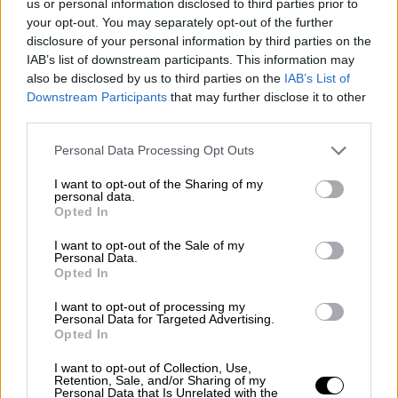
us or personal information disclosed to third parties prior to
Por
Juan Manuel Beltrán
your opt-out. You may separately opt-out of the further
disclosure of your personal information by third parties on the
IAB’s list of downstream participants. This information may
El Conflicto de Oriente Medio:
also be disclosed by us to third parties on the
IAB’s List of
Un Nuevo Orden Autoritario
Downstream Participants
that may further disclose it to other
en Construcción
third parties.
Por
Álvaro Frutos Rosado y Gabinete
Geopolítica de Crisis
Personal Data Processing Opt Outs
I want to opt-out of the Sharing of my
Reconquista leonesa
personal data.
Opted In
Por
Carlos Miranda
I want to opt-out of the Sale of my
Personal Data.
Clara Campoamor: Mi sueño,
Opted In
mi pesadilla
Por
María Pérez Herrero
I want to opt-out of processing my
Personal Data for Targeted Advertising.
Opted In
I want to opt-out of Collection, Use,
Retention, Sale, and/or Sharing of my
Personal Data that Is Unrelated with the
NOTICIAS MAS VISTAS