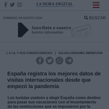
INFORMACION SOBRE LA
PROTECCIÓN DE TUS
BUSCAR
DOMINGO, 09 AGOSTO 2026
DATOS
Responsable:
Finalidad:
|
L A I.A. Y SUS CONSECUENCIAS
SALUD,CONSUMO, BIENESTAR
Datos tratados:
España registra los mejores datos de
visitas internacionales desde que
empezó la pandemia
Legitimación:
Los turistas vuelven a elegir España como destino
Destinatarios:
para pasar sus vacaciones con el levantamiento
de las restricciones que se impusieron por la