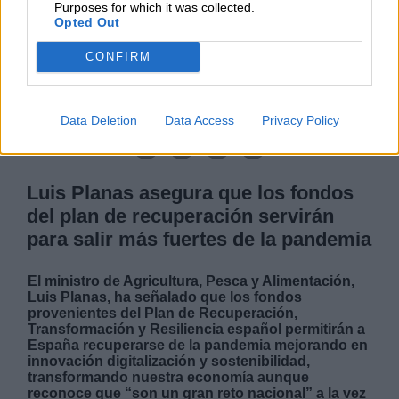
Purposes for which it was collected.
Opted Out
CONFIRM
|
|
LABERINTO ESPAÑOL
LABERINTO ESPAÑOL
L A I.A. Y SUS CONSECUENCIAS
Data Deletion
Data Access
Privacy Policy
Luis Planas asegura que los fondos
del plan de recuperación servirán
para salir más fuertes de la pandemia
El ministro de Agricultura, Pesca y Alimentación,
Luis Planas, ha señalado que los fondos
provenientes del Plan de Recuperación,
Transformación y Resiliencia español permitirán a
España recuperarse de la pandemia mejorando en
innovación digitalización y sostenibilidad,
transformando nuestra economía aunque
reconoce que “son un gran reto nacional” a la vez