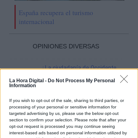
España recupera el turismo
internacional
OPINIONES DIVERSAS
¿La ciudadanía de Occidente
es consciente del riesgo de
una tercera guerra mundial?
La Hora Digital -
Do Not Process My Personal
Information
Por
Álvaro Frutos Rosado y Gabinete
Geopolítica de Crisis
If you wish to opt-out of the sale, sharing to third parties, or
processing of your personal or sensitive information for
Suelta y confía
targeted advertising by us, please use the below opt-out
Por
María Comesaña
section to confirm your selection. Please note that after your
opt-out request is processed you may continue seeing
interest-based ads based on personal information utilized by
Votantes y votados