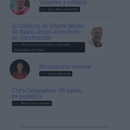
Votantes y votados
Por
Juan Manuel Beltrán
El Conflicto de Oriente Medio:
Un Nuevo Orden Autoritario
en Construcción
Por
Álvaro Frutos Rosado y Gabinete
Geopolítica de Crisis
Reconquista leonesa
Por
Carlos Miranda
Clara Campoamor: Mi sueño,
mi pesadilla
Por
María Pérez Herrero