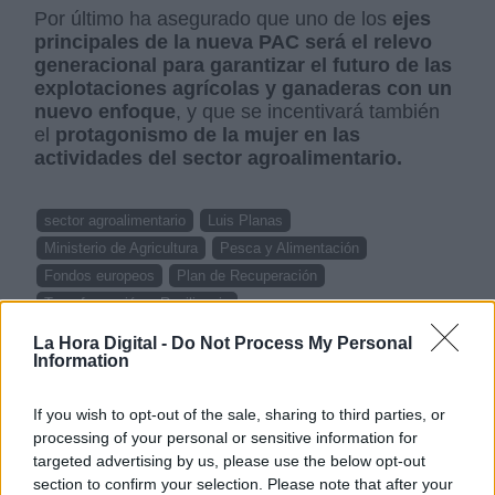
Por último ha asegurado que uno de los
ejes
principales de la nueva PAC será el relevo
generacional para garantizar el futuro de las
explotaciones agrícolas y ganaderas con un
nuevo enfoque
, y que se incentivará también
el
protagonismo de la mujer en las
actividades del sector agroalimentario.
sector agroalimentario
Luis Planas
Ministerio de Agricultura
Pesca y Alimentación
Fondos europeos
Plan de Recuperación
Transformación y Resiliencia
La Hora Digital -
Do Not Process My Personal
Information
NOTICIAS RELACIONADAS
If you wish to opt-out of the sale, sharing to third parties, or
processing of your personal or sensitive information for
targeted advertising by us, please use the below opt-out
section to confirm your selection. Please note that after your