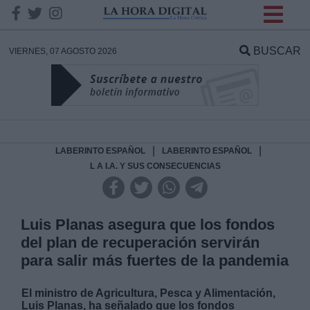
INFORMACION SOBRE LA
PROTECCIÓN DE TUS
BUSCAR
VIERNES, 07 AGOSTO 2026
DATOS
Responsable:
Finalidad:
|
|
LABERINTO ESPAÑOL
LABERINTO ESPAÑOL
L A I.A. Y SUS CONSECUENCIAS
Datos tratados:
Luis Planas asegura que los fondos
del plan de recuperación servirán
Legitimación:
para salir más fuertes de la pandemia
Destinatarios:
El ministro de Agricultura, Pesca y Alimentación,
Luis Planas, ha señalado que los fondos