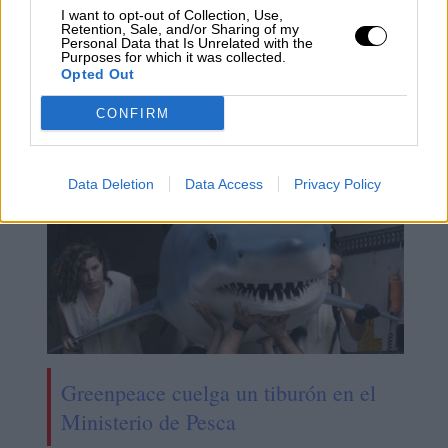
I want to opt-out of Collection, Use,
Retention, Sale, and/or Sharing of my
Personal Data that Is Unrelated with the
Purposes for which it was collected.
Más de 11 millones para el PERTE
Opted Out
del coche eléctrico
CONFIRM
Data Deletion
Data Access
Privacy Policy
Greenpeace cuelga un tiburón en el
Ministerio de Pesca