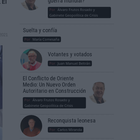
guerra mundial?
 El
Por
Álvaro Frutos Rosado y
Gabinete Geopolítica de Crisis
Suelta y confía
2021
Por
María Comesaña
Votantes y votados
Por
Juan Manuel Beltrán
El Conflicto de Oriente
Medio: Un Nuevo Orden
Autoritario en Construcción
Por
Álvaro Frutos Rosado y
Gabinete Geopolítica de Crisis
Reconquista leonesa
Por
Carlos Miranda