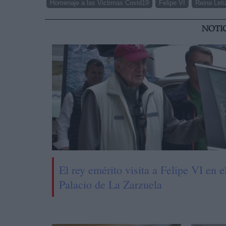
Homenaje a las Victimas Covid19
Felipe VI
Reina Leti
NOTI
El rey emérito visita a Felipe VI en e
Palacio de La Zarzuela