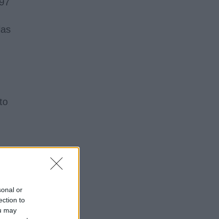
(97
las
to
tos
sonal or
ection to
ou may