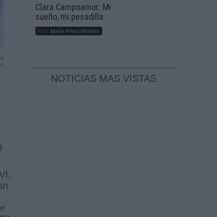
Clara Campoamor: Mi
sueño, mi pesadilla
Por
María Pérez Herrero
la
ss
NOTICIAS MAS VISTAS
l
VI,
an
er