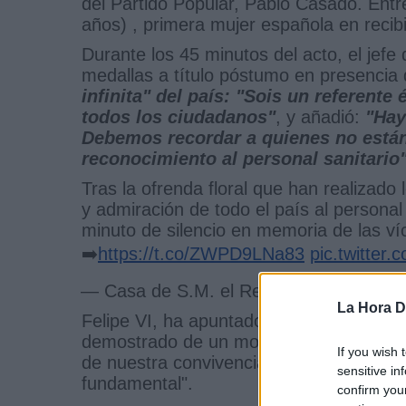
del Partido Popular, Pablo Casado. Entre
años) , primera mujer española en reci
Durante los 45 minutos del acto, el jef
medallas a título póstumo en presencia
infinita" del país: "Sois un referente
todos los ciudadanos"
, y añadió:
"Hay
Debemos recordar a quienes no están
reconocimiento al personal sanitario"
Tras la ofrenda floral que han realizad
y admiración de todo el país al personal
minuto de silencio en memoria de las ví
➡️
https://t.co/ZWPD9LNa83
pic.twitter
— Casa de S.M. el Rey (@CasaReal)
J
La Hora Di
Felipe VI, ha apuntado que
la pandemi
demostrado de un modo irrevocable lo n
If you wish 
de nuestra convivencia y que, frente a 
sensitive in
fundamental".
confirm you