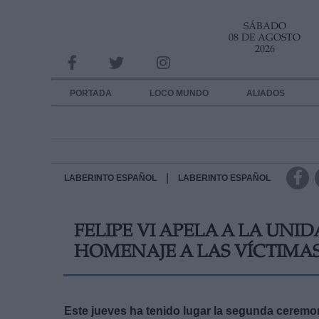
SÁBADO
INFORMACION SOBRE LA PROTECCIÓN DE TUS DATOS
08 DE AGOSTO
2026
Responsable:
Finalidad:
PORTADA
LOCO MUNDO
ALIADOS
Datos tratados:
Legitimación:
Destinatarios:
|
LABERINTO ESPAÑOL
LABERINTO ESPAÑOL
Derechos:
FELIPE VI APELA A LA UN
link
HOMENAJE A LAS VÍCTIMA
Información adicional
link
Este jueves ha tenido lugar la segunda ceremo