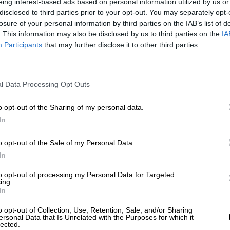
eing interest-based ads based on personal information utilized by us or
disclosed to third parties prior to your opt-out. You may separately opt-
ido dar reconocimiento a los sanitarios con un vid
losure of your personal information by third parties on the IAB’s list of
. This information may also be disclosed by us to third parties on the
IA
Participants
that may further disclose it to other third parties.
ro país.
#LaFuerzaDeLaEsperanza
 15, 2021
l Data Processing Opt Outs
o opt-out of the Sharing of my personal data.
nega que actuó como maestro de ceremonias, dio la
In
ndo paso a las declaraciones institucionales de lo
19 y de los sanitarios, María Díaz Diñeiro, hija del
o opt-out of the Sale of my Personal Data.
al La Paz, Joaquín Díaz Domínguez.
In
nia de homenaje a las víctimas de Covid-19 y de
to opt-out of processing my Personal Data for Targeted
onde el maestro de ceremonias nombró a las cuatr
ing.
representación de todas y todos los sanitarios
In
Su Majestad el Rey la Gran Cruz de la Orden del
o opt-out of Collection, Use, Retention, Sale, and/or Sharing
nterpretaron del Adagio de Alessandro Marcello, a
ersonal Data that Is Unrelated with the Purposes for which it
n Española.
lected.