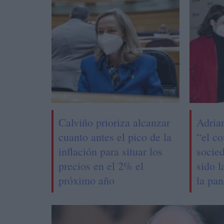
Calviño prioriza alcanzar
Adria
cuanto antes el pico de la
“el c
inflación para situar los
socie
precios en el 2% el
sido l
próximo año
la pa