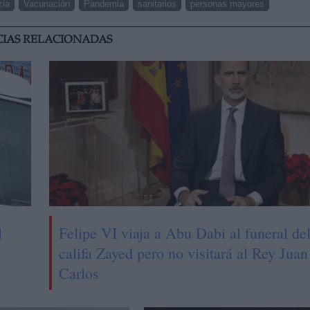
zia
Vacunación
Pandemia
sanitarios
personas mayores
CIAS RELACIONADAS
l
Felipe VI viaja a Abu Dabi al funeral de
califa Zayed pero no visitará al Rey Juan
Carlos