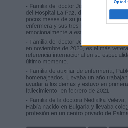
Opted 
- Familia del doctor Joaquín Díaz Domíng
del Hospital La Paz, de Madrid. Perdió l
pocos meses de su jubilación. Su espos
enfermera y sus tres hijas nacieron allí
emocionalmente a este centro hospitalar
- Familia del doctor Jesús Algaba, otorr
en noviembre de 2020, es el más vetera
referencia internacional en su especial
último momento.
- Familia de auxiliar de enfermería, Pab
homenajeados. Llevaba un año trabajando
ayudar a los demás y estuvo en primera
fallecimiento, en febrero de 2021.
- Familia de la doctora Nedialka Veleva
Había nacido en Bulgaria y llevaba cole
profesión en un centro privado de Palma