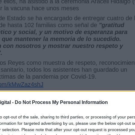
 ellos, ha asistido a la ceremonia Araceli Hidalgo 
bir la vacuna hace unos meses
e de Estado se ha encargado de entregar cuatro de 
 de hasta 102 familias como señal de
"gratitud
 ético y social, y un motivo de esperanza para
 que mantener la memoria de lo sucedido.
 con nosotros y mostrar nuestro respeto y
.
o los Reyes como muestra de respeto, reconocimien
 sanitario, todos los asistentes han guardado un
ctimas de la pandemia por Covid-19.
.com/kMwZaz4shJ
uly 15, 2021
gital -
Do Not Process My Personal Information
a ha marcado un antes y un después
y que "ha
ecesaria que es la cooperación en todos los ámbi
to opt-out of the sale, sharing to third parties, or processing of your per
desafíos tan graves como este, la unidad es
formation for targeted advertising by us, please use the below opt-out s
r selection. Please note that after your opt-out request is processed y