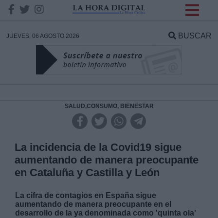
INFORMACION SOBRE LA
PROTECCIÓN DE TUS
BUSCAR
JUEVES, 06 AGOSTO 2026
DATOS
Responsable:
Finalidad:
SALUD,CONSUMO, BIENESTAR
Datos tratados:
La incidencia de la Covid19 sigue
aumentando de manera preocupante
en Cataluña y Castilla y León
Legitimación:
La cifra de contagios en España sigue
Destinatarios:
aumentando de manera preocupante en el
desarrollo de la ya denominada como 'quinta ola'