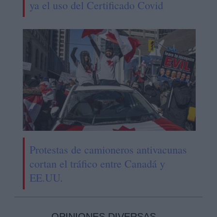
ya el uso del Certificado Covid
Protestas de camioneros antivacunas
cortan el tráfico entre Canadá y
EE.UU.
OPINIONES DIVERSAS