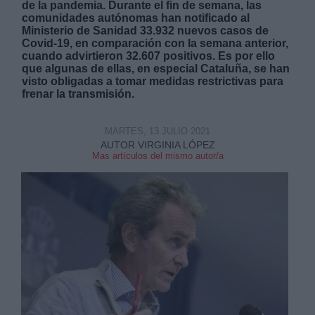
de la pandemia. Durante el fin de semana, las
comunidades autónomas han notificado al
Ministerio de Sanidad 33.932 nuevos casos de
Covid-19, en comparación con la semana anterior,
cuando advirtieron 32.607 positivos. Es por ello
que algunas de ellas, en especial Cataluña, se han
visto obligadas a tomar medidas restrictivas para
frenar la transmisión.
Derechos:
MARTES, 13 JULIO 2021
link
AUTOR VIRGINIA LÓPEZ
Información adicional
Mas artículos del mismo autor/a
link