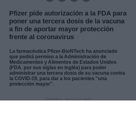
Pfizer pide autorización a la FDA para
poner una tercera dosis de la vacuna
a fin de aportar mayor protección
frente al coronavirus
La farmacéutica Pfizer-BioNTech ha anunciado
que pedirá permiso a la Administración de
Medicamentos y Alimentos de Estados Unidos
(FDA, por sus siglas en inglés) para poder
administrar una tercera dosis de su vacuna contra
la COVID-19, para dar a los pacientes “una
protección mayor”.
VIERNES, 09 JULIO 2021
AUTOR CELIA MOLINA
Mas artículos del mismo autor/a