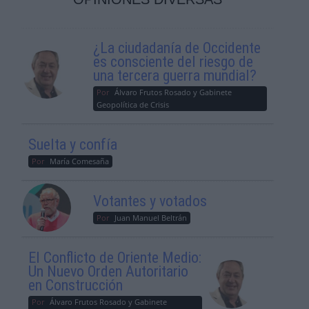
¿La ciudadanía de Occidente
es consciente del riesgo de
una tercera guerra mundial?
Por
Álvaro Frutos Rosado y Gabinete
Geopolítica de Crisis
Suelta y confía
Por
María Comesaña
Votantes y votados
Por
Juan Manuel Beltrán
El Conflicto de Oriente Medio:
Un Nuevo Orden Autoritario
en Construcción
Por
Álvaro Frutos Rosado y Gabinete